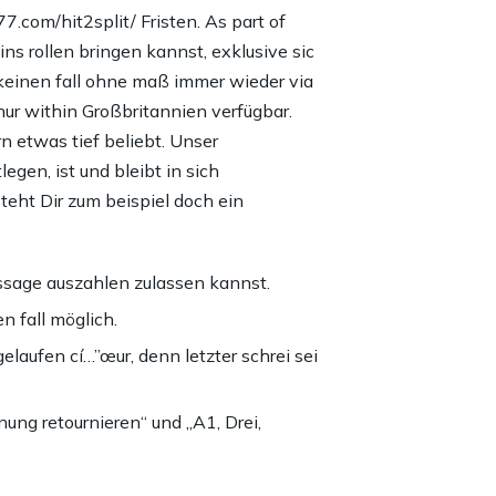
77.com/hit2split/
Fristen. As part of
s rollen bringen kannst, exklusive sic
keinen fall ohne maß immer wieder via
 within Großbritannien verfügbar.
 etwas tief beliebt. Unser
egen, ist und bleibt in sich
teht Dir zum beispiel doch ein
ssage auszahlen zulassen kannst.
n fall möglich.
aufen cí…”œur, denn letzter schrei sei
ng retournieren“ und „A1, Drei,