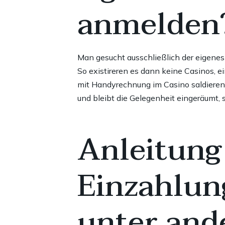
anmelden
Man gesucht ausschließlich der eigenes
So existireren es dann keine Casinos, 
mit Handyrechnung im Casino saldieren 
und bleibt die Gelegenheit eingeräumt, 
Anleitung
Einzahlun
unter and