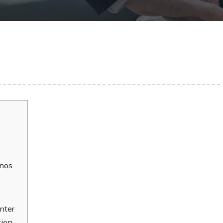
inos
nter
tion