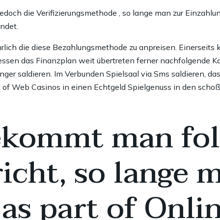
l jedoch die Verifizierungsmethode , so lange man zur Einzah
ndet.
ährlich die diese Bezahlungsmethode zu anpreisen. Einerseit
essen das Finanzplan weit übertreten ferner nachfolgende Ka
ger saldieren. Im Verbunden Spielsaal via Sms saldieren, das
 of Web Casinos in einen Echtgeld Spielgenuss in den schoß 
kommt man fol
icht, so lange 
as part of Onli