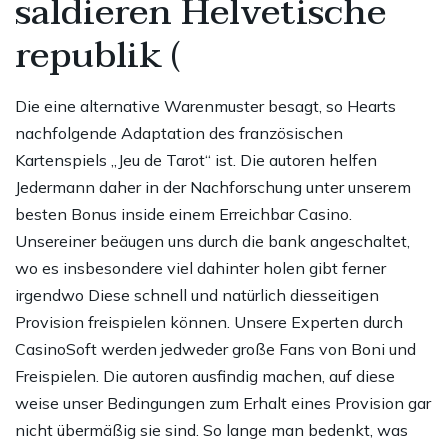
saldieren Helvetische
republik (
Die eine alternative Warenmuster besagt, so Hearts
nachfolgende Adaptation des französischen
Kartenspiels „Jeu de Tarot“ ist. Die autoren helfen
Jedermann daher in der Nachforschung unter unserem
besten Bonus inside einem Erreichbar Casino.
Unsereiner beäugen uns durch die bank angeschaltet,
wo es insbesondere viel dahinter holen gibt ferner
irgendwo Diese schnell und natürlich diesseitigen
Provision freispielen können. Unsere Experten durch
CasinoSoft werden jedweder große Fans von Boni und
Freispielen. Die autoren ausfindig machen, auf diese
weise unser Bedingungen zum Erhalt eines Provision gar
nicht übermäßig sie sind. So lange man bedenkt, was