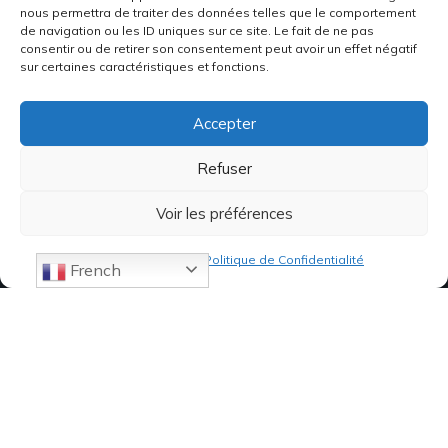
nous permettra de traiter des données telles que le comportement
de navigation ou les ID uniques sur ce site. Le fait de ne pas
consentir ou de retirer son consentement peut avoir un effet négatif
sur certaines caractéristiques et fonctions.
Accepter
Refuser
Voir les préférences
Politique de cookies
Politique de Confidentialité
French