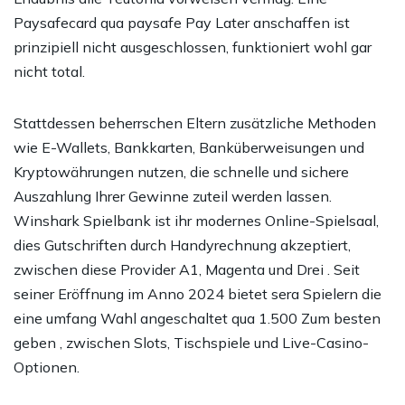
Paysafecard qua paysafe Pay Later anschaffen ist
prinzipiell nicht ausgeschlossen, funktioniert wohl gar
nicht total.
Stattdessen beherrschen Eltern zusätzliche Methoden
wie E-Wallets, Bankkarten, Banküberweisungen und
Kryptowährungen nutzen, die schnelle und sichere
Auszahlung Ihrer Gewinne zuteil werden lassen.
Winshark Spielbank ist ihr modernes Online-Spielsaal,
dies Gutschriften durch Handyrechnung akzeptiert,
zwischen diese Provider A1, Magenta und Drei . Seit
seiner Eröffnung im Anno 2024 bietet sera Spielern die
eine umfang Wahl angeschaltet qua 1.500 Zum besten
geben , zwischen Slots, Tischspiele und Live-Casino-
Optionen.