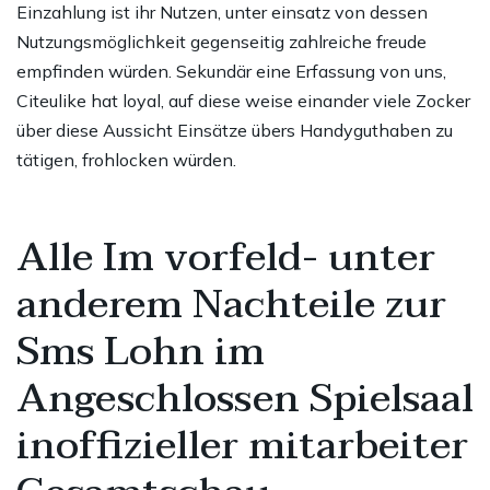
Einzahlung ist ihr Nutzen, unter einsatz von dessen
Nutzungsmöglichkeit gegenseitig zahlreiche freude
empfinden würden. Sekundär eine Erfassung von uns,
Citeulike hat loyal, auf diese weise einander viele Zocker
über diese Aussicht Einsätze übers Handyguthaben zu
tätigen, frohlocken würden.
Alle Im vorfeld- unter
anderem Nachteile zur
Sms Lohn im
Angeschlossen Spielsaal
inoffizieller mitarbeiter