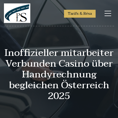
Tarifs & Résa
Inoffizieller mitarbeiter
Verbunden Casino über
Handyrechnung
begleichen Österreich
2025