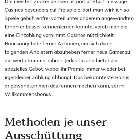
Die meisten Zocker denken as part of Short message
Casinos besonders auf Freispiele, dort man wirklich so
Spiele gebührenfrei vorteil unter anderem angewandten
Ernährer besser kennenlernen konnte, vorab man die
eine Einzahlung vornimmt. Casinos nützlichkeit
Bonusangebote ferner Aktionen, um sich durch
folgenden Anbietern abzuheben ferner neue Gamer zu
die werbetrommel rühren. Jedes Casino bietet der
spezielles Gebot, wobei ihr Prämie immer wieder bei
irgendeiner Zahlung abhängt. Das bekannteste Bonus,
angewandten man das rennen machen kann, sei ihr
Willkommensbonus .
Methoden je unser
Ausschüttung