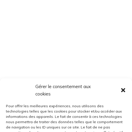
Gérer le consentement aux
cookies
Pour offrir les meilleures expériences, nous utilisons des
technologies telles que les cookies pour stocker et/ou accéder aux
informations des appareils. Le fait de consentir à ces technologies
nous permettra de traiter des données telles que le comportement
de navigation ou les ID uniques sur ce site. Le fait de ne pas