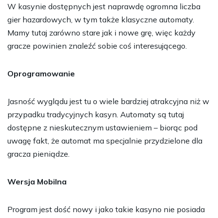
W kasynie dostępnych jest naprawdę ogromna liczba
gier hazardowych, w tym także klasyczne automaty.
Mamy tutaj zarówno stare jak i nowe grę, więc każdy
gracze powinien znaleźć sobie coś interesującego.
Oprogramowanie
Jasność wyglądu jest tu o wiele bardziej atrakcyjna niż w
przypadku tradycyjnych kasyn. Automaty są tutaj
dostępne z nieskutecznym ustawieniem – biorąc pod
uwagę fakt, że automat ma specjalnie przydzielone dla
gracza pieniądze.
Wersja Mobilna
Program jest dość nowy i jako takie kasyno nie posiada