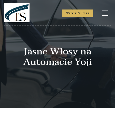
Tarifs & Résa
Jasne Włosy na
Automacie Yoji