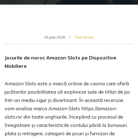
15 juin 2026
Taxi driver
Jocurile de noroc Amazon Slots pe Dispozitive
Mobiliere
Amazon Slots este o marcă online de casino care oferă
jucătorilor posibilitatea să exploreze sute de titluri de joc
într-un mediu sigur și divertisant. În această recenzie,
vom analiza marca Amazon Slots
https://amazon-
slots.ro/
din toate unghiurile, începând cu procesul de
înregistrare și caracteristicile contului până la bonusuri,
plata și retragere, categorii de jocuri și furnizori de