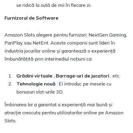
se ridică la sută de mii în fiecare zi.
Furnizorul de Software
Amazon Slots alegere pentru furnizori: NextGen Gaming,
PariPlay sau NetEnt. Aceste companii sunt lideri în
industria jocurilor online și garantează o experiență
îmbunătățită prin intermediul noțiuni ca:
Grădini virtuale
,
Barrage-uri de jucatori
, etc.
Tehnologie nouă
: Ei introduc pe mesele cu
bonusuri slot-urile 3D.
Îmbinarea lor a garantat o experiență mai bună și
atracție crescuta pentru utilizatorilor online pe Amazon
Slots.