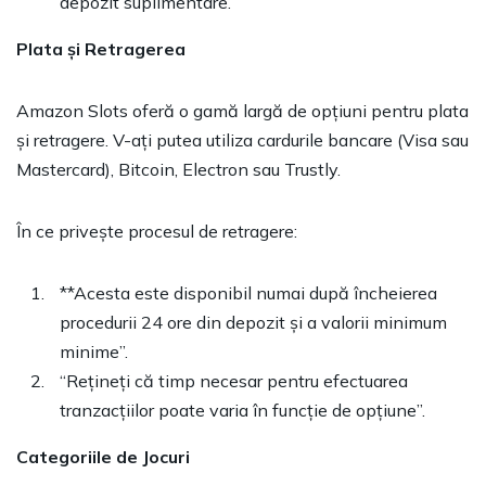
depozit suplimentare.
Plata și Retragerea
Amazon Slots oferă o gamă largă de opțiuni pentru plata
și retragere. V-ați putea utiliza cardurile bancare (Visa sau
Mastercard), Bitcoin, Electron sau Trustly.
În ce privește procesul de retragere:
**Acesta este disponibil numai după încheierea
procedurii 24 ore din depozit și a valorii minimum
minime”.
“Rețineți că timp necesar pentru efectuarea
tranzacțiilor poate varia în funcție de opțiune”.
Categoriile de Jocuri