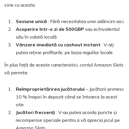
vine cu acesta:
Sesiune unică
: Fără necesitatea unei adâncirii aici.
Acoperire într-o zi de 500GBP
sau echivalentul
său în valută locală
Vânzare imediată cu cashout instant
: V-ați
putea reține profiturile, pe baza regulilor locale.
În plus față de aceste caracteristici, contul Amazon Slots
vă permite:
Reîmproprietărirea jucătorului
– Jucătorii primesc
10 % înapoi în depozit când se întoarce la acest
site.
Jucători frecvenți
: V-au putea acorda puncte și
recompense speciale pentru a vă aprecia jocul pe
Amazon Slots.