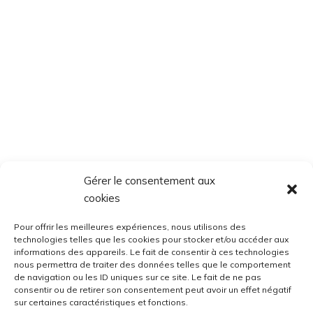
Gérer le consentement aux
cookies
Pour offrir les meilleures expériences, nous utilisons des
technologies telles que les cookies pour stocker et/ou accéder aux
informations des appareils. Le fait de consentir à ces technologies
nous permettra de traiter des données telles que le comportement
de navigation ou les ID uniques sur ce site. Le fait de ne pas
consentir ou de retirer son consentement peut avoir un effet négatif
sur certaines caractéristiques et fonctions.