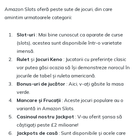
Amazon Slots oferă peste sute de jocuri, din care
amintim urmatoarele categorii:
Slot-uri
: Mai bine cunoscut ca aparate de curse
(slots), acestea sunt disponibile într-o varietate
imensă.
Rulet
și
Jocuri Keno
: Jucatorii cu preferințe clasic
vor putea găsi ocazia să își demonstreze norocul în
jocurile de tabel și ruleta americană.
Bonus-uri de jucător
: Aici, v-ați găsite la masa
verde.
Mancare și Frucații
: Aceste jocuri populare au o
variantă in Amazon Slots.
Casinoul nostru Jackpot
: V-au oferit șansa să
câștigați peste £2 milioane!
Jackpots de casă
: Sunt disponibile și acele care