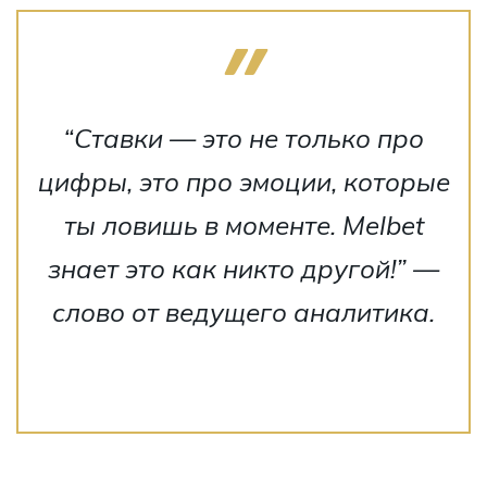
“Ставки — это не только про
цифры, это про эмоции, которые
ты ловишь в моменте. Melbet
знает это как никто другой!” —
слово от ведущего аналитика.