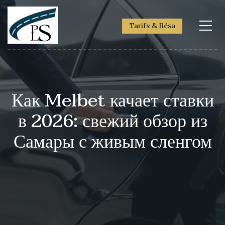
Tarifs & Résa
Как Melbet качает ставки
в 2026: свежий обзор из
Самары с живым сленгом