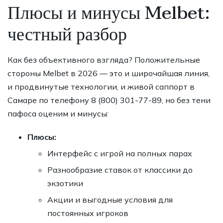
Плюсы и минусы Melbet:
честный разбор
Как без объективного взгляда? Положительные
стороны Melbet в 2026 — это и широчайшая линия,
и продвинутые технологии, и живой саппорт в
Самаре по телефону 8 (800) 301-77-89, но без тени
пафоса оценим и минусы:
Плюсы:
Интерфейс с игрой на полных парах
Разнообразие ставок от классики до
экзотики
Акции и выгодные условия для
постоянных игроков