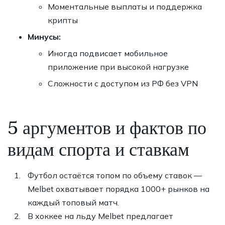
Моментальные выплаты и поддержка
крипты
Минусы:
Иногда подвисает мобильное
приложение при высокой нагрузке
Сложности с доступом из РФ без VPN
5 аргументов и фактов по
видам спорта и ставкам
Футбол остаётся топом по объему ставок —
Melbet охватывает порядка 1000+ рынков на
каждый топовый матч.
В хоккее на льду Melbet предлагает