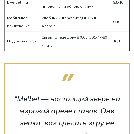
Live Betting
9.5/10
мгновенными обновлениями
Мобильное
Удобный интерфейс для iOS и
9/10
приложение
Android
Связь по телефону 8 (800) 301-77-89
Поддержка 24/7
10/10
и чату
“Melbet — настоящий зверь на
мировой арене ставок. Они
знают, как сделать игру не