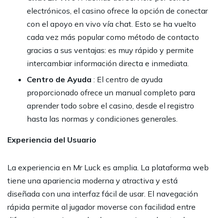
electrónicos, el casino ofrece la opción de conectar
con el apoyo en vivo vía chat. Esto se ha vuelto
cada vez más popular como método de contacto
gracias a sus ventajas: es muy rápido y permite
intercambiar información directa e inmediata.
Centro de Ayuda
: El centro de ayuda
proporcionado ofrece un manual completo para
aprender todo sobre el casino, desde el registro
hasta las normas y condiciones generales.
Experiencia del Usuario
La experiencia en Mr Luck es amplia. La plataforma web
tiene una apariencia moderna y atractiva y está
diseñada con una interfaz fácil de usar. El navegación
rápida permite al jugador moverse con facilidad entre