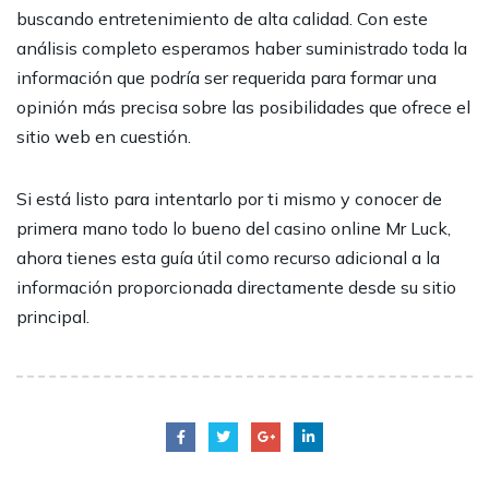
buscando entretenimiento de alta calidad. Con este
análisis completo esperamos haber suministrado toda la
información que podría ser requerida para formar una
opinión más precisa sobre las posibilidades que ofrece el
sitio web en cuestión.
Si está listo para intentarlo por ti mismo y conocer de
primera mano todo lo bueno del casino online Mr Luck,
ahora tienes esta guía útil como recurso adicional a la
información proporcionada directamente desde su sitio
principal.