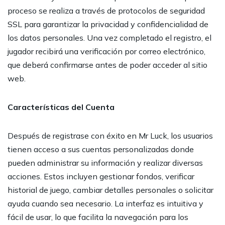
proceso se realiza a través de protocolos de seguridad
SSL para garantizar la privacidad y confidencialidad de
los datos personales. Una vez completado el registro, el
jugador recibirá una verificación por correo electrónico,
que deberá confirmarse antes de poder acceder al sitio
web.
Características del Cuenta
Después de registrase con éxito en Mr Luck, los usuarios
tienen acceso a sus cuentas personalizadas donde
pueden administrar su información y realizar diversas
acciones. Estos incluyen gestionar fondos, verificar
historial de juego, cambiar detalles personales o solicitar
ayuda cuando sea necesario. La interfaz es intuitiva y
fácil de usar, lo que facilita la navegación para los