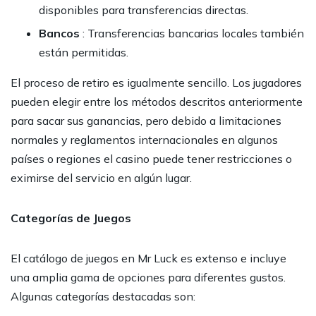
disponibles para transferencias directas.
Bancos
: Transferencias bancarias locales también
están permitidas.
El proceso de retiro es igualmente sencillo. Los jugadores
pueden elegir entre los métodos descritos anteriormente
para sacar sus ganancias, pero debido a limitaciones
normales y reglamentos internacionales en algunos
países o regiones el casino puede tener restricciones o
eximirse del servicio en algún lugar.
Categorías de Juegos
El catálogo de juegos en Mr Luck es extenso e incluye
una amplia gama de opciones para diferentes gustos.
Algunas categorías destacadas son: