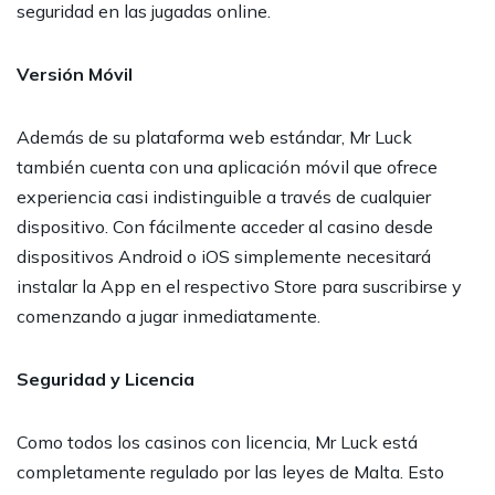
seguridad en las jugadas online.
Versión Móvil
Además de su plataforma web estándar, Mr Luck
también cuenta con una aplicación móvil que ofrece
experiencia casi indistinguible a través de cualquier
dispositivo. Con fácilmente acceder al casino desde
dispositivos Android o iOS simplemente necesitará
instalar la App en el respectivo Store para suscribirse y
comenzando a jugar inmediatamente.
Seguridad y Licencia
Como todos los casinos con licencia, Mr Luck está
completamente regulado por las leyes de Malta. Esto