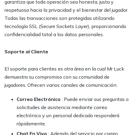
garantiza que toda operación sea honesta, justa y
respetuosa hacia la privacidad y el bienestar del jugador.
Todas las transacciones son protegidas utilizando
tecnología SSL (Secure Sockets Layer), proporcionando
confidencialidad total a los datos personales.
Soporte al Cliente
El soporte para clientes es otra área en la cual Mr Luck
demuestra su compromiso con su comunidad de
jugadores. Ofrecen varios canales de comunicación:
Correo Electrónico
: Puede enviar sus preguntas o
solicitudes de asistencia mediante correo
electrónico y un personal dedicado responderá
rápidamente.
Chat En Vivo
: Además del servicio por correo