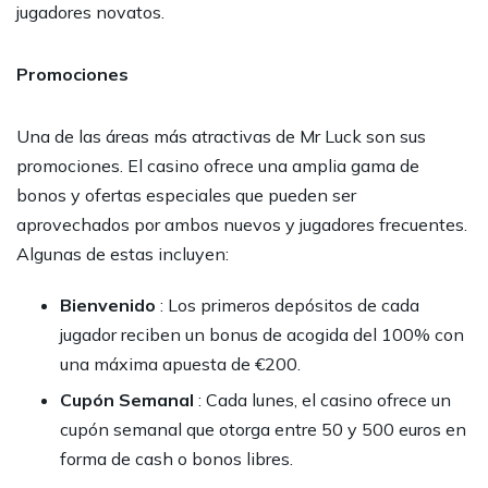
jugadores novatos.
Promociones
Una de las áreas más atractivas de Mr Luck son sus
promociones. El casino ofrece una amplia gama de
bonos y ofertas especiales que pueden ser
aprovechados por ambos nuevos y jugadores frecuentes.
Algunas de estas incluyen:
Bienvenido
: Los primeros depósitos de cada
jugador reciben un bonus de acogida del 100% con
una máxima apuesta de €200.
Cupón Semanal
: Cada lunes, el casino ofrece un
cupón semanal que otorga entre 50 y 500 euros en
forma de cash o bonos libres.