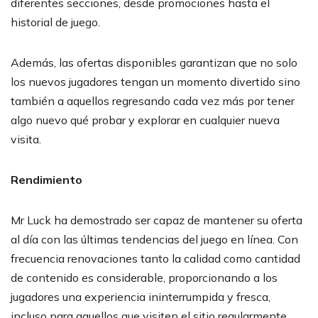
diferentes secciones, desde promociones hasta el
historial de juego.
Además, las ofertas disponibles garantizan que no solo
los nuevos jugadores tengan un momento divertido sino
también a aquellos regresando cada vez más por tener
algo nuevo qué probar y explorar en cualquier nueva
visita.
Rendimiento
Mr Luck ha demostrado ser capaz de mantener su oferta
al día con las últimas tendencias del juego en línea. Con
frecuencia renovaciones tanto la calidad como cantidad
de contenido es considerable, proporcionando a los
jugadores una experiencia ininterrumpida y fresca,
incluso para aquellos que visiten el sitio regularmente.