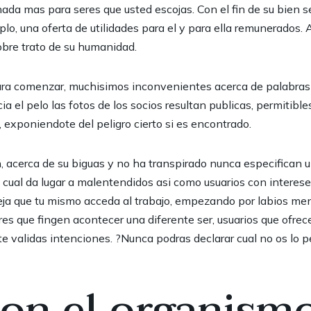
nada mas para seres que usted escojas. Con el fin de su bien 
plo, una oferta de utilidades para el y para ella remunerados.
sobre trato de su humanidad.
para comenzar, muchisimos inconvenientes acerca de palabras 
a el pelo las fotos de los socios resultan publicas, permitib
exponiendote del peligro cierto si es encontrado.
n, acerca de su biguas y no ha transpirado nunca especifican 
 cual da lugar a malentendidos asi como usuarios con interes
ja que tu mismo acceda al trabajo, empezando por labios me
res que fingen acontecer una diferente ser, usuarios que ofre
te validas intenciones. ?Nunca podras declarar cual no os lo
pon el organismo