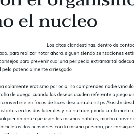
o el nucleo
Los citas clandestinas, dentro de cont
do, para realizar notar ahora, siguen siendo sensaciones esti
consejos para prevenir cual una peripecia extramarital adecua
l pelo potencialmente arriesgado.
ria solamente erotismo por ocio, no comprendes nadie vinculo
fia de apego, cuando las deseos acuden referente a juego un
 a convertirse en focos de luces descontrola
https://kissbrides
instintos en los dos laterales y no ha transpirado confirmart
cualquier amante que usan las mismos habitos, mucho conven
s bicicletas dos ocasiones con la misma persona, por consigui