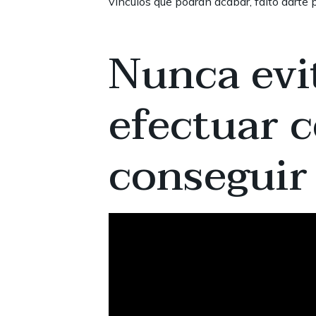
vinculos que podran acabar, falto darte pe
Nunca evit
efectuar 
conseguir 