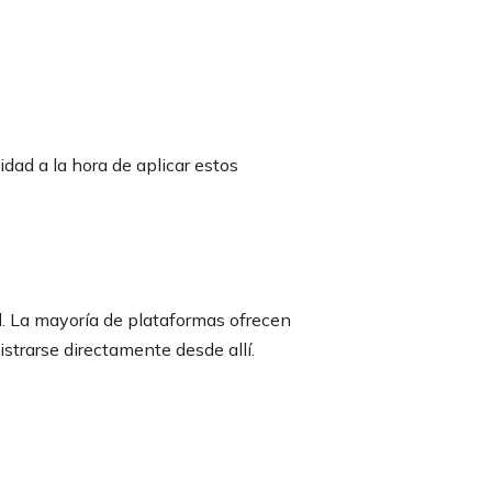
dad a la hora de aplicar estos
ad. La mayoría de plataformas ofrecen
istrarse directamente desde allí.