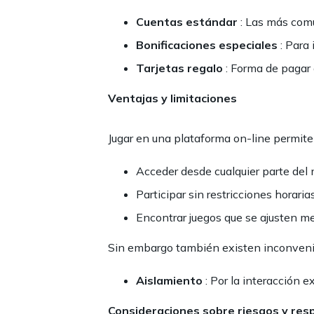
Cuentas estándar
: Las más com
Bonificaciones especiales
: Para
Tarjetas regalo
: Forma de pagar 
Ventajas y limitaciones
Jugar en una plataforma on-line permite 
Acceder desde cualquier parte del
Participar sin restricciones horar
Encontrar juegos que se ajusten mej
Sin embargo también existen inconveni
Aislamiento
: Por la interacción e
Consideraciones sobre riesgos y res