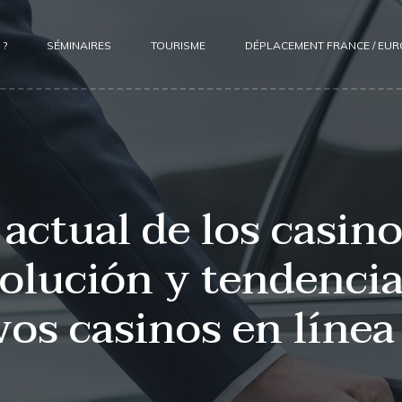
 ?
SÉMINAIRES
TOURISME
DÉPLACEMENT FRANCE / EU
 actual de los casino
olución y tendencia
vos casinos en línea