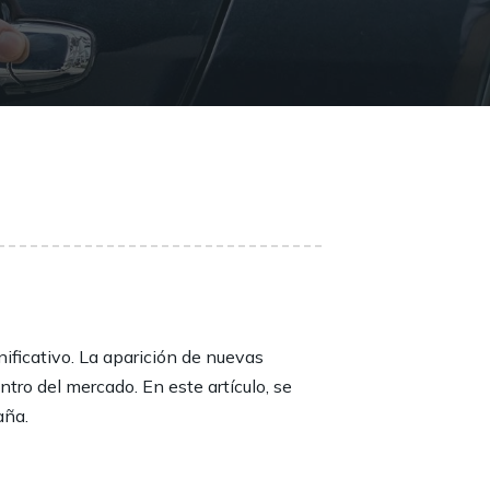
ificativo. La aparición de nuevas
tro del mercado. En este artículo, se
aña.