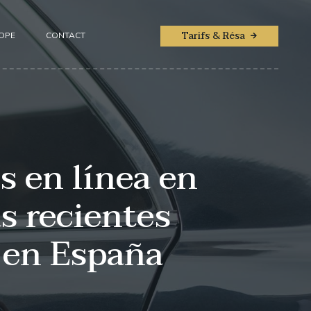
Tarifs & Résa
ROPE
CONTACT
s en línea en
s recientes
 en España