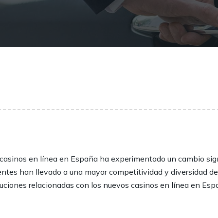
 casinos en línea en España ha experimentado un cambio sign
entes han llevado a una mayor competitividad y diversidad den
luciones relacionadas con los nuevos casinos en línea en Esp