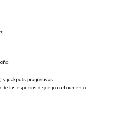
co.
paña:
 y jackpots progresivos.
ón de los espacios de juego o el aumento