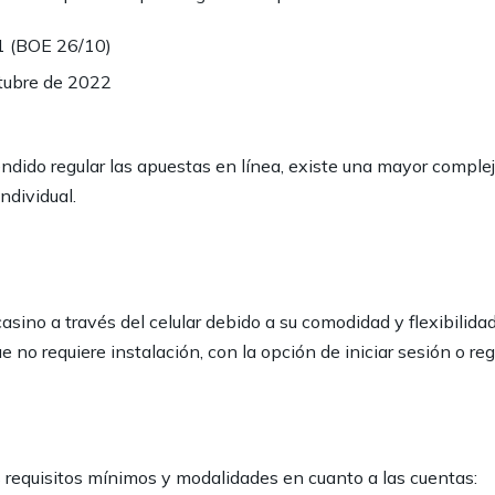
11 (BOE 26/10)
tubre de 2022
dido regular las apuestas en línea, existe una mayor compleji
ndividual.
asino a través del celular debido a su comodidad y flexibilid
 no requiere instalación, con la opción de iniciar sesión o reg
 requisitos mínimos y modalidades en cuanto a las cuentas: