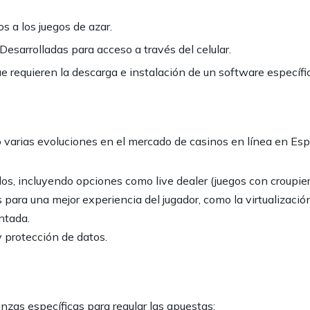
s a los juegos de azar.
 Desarrolladas para acceso a través del celular.
e requieren la descarga e instalación de un software específi
 varias evoluciones en el mercado de casinos en línea en Es
s, incluyendo opciones como live dealer (juegos con croupier)
 para una mejor experiencia del jugador, como la virtualizaci
ntada.
 protección de datos.
zas específicas para regular las apuestas: