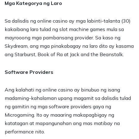
Mga Kategorya ng Laro
Sa dalisdis ng online casino ay mga labinti-talanta (30)
kakaibang laro tulad ng slot machine games mula sa
mayrooong mga pambansang provider. Sa kaso ng
Skydream, ang mga pinakabagay na laro dito ay kasama
ang Starburst, Book of Ra at Jack and the Beanstalk.
Software Providers
Ang kalahati ng online casino ay binubuo ng isang
madaming-kahalaman upang magamit sa dalisdis tulad
ng gamitin ng mga software providers gaya ng
Microgaming. Ito ay maaaring makapagbigay ng
katatagan at mapangunahan ang mas matibay na
performance nito.