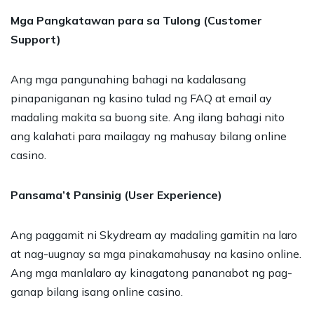
Mga Pangkatawan para sa Tulong (Customer
Support)
Ang mga pangunahing bahagi na kadalasang
pinapaniganan ng kasino tulad ng FAQ at email ay
madaling makita sa buong site. Ang ilang bahagi nito
ang kalahati para mailagay ng mahusay bilang online
casino.
Pansama’t Pansinig (User Experience)
Ang paggamit ni Skydream ay madaling gamitin na laro
at nag-uugnay sa mga pinakamahusay na kasino online.
Ang mga manlalaro ay kinagatong pananabot ng pag-
ganap bilang isang online casino.