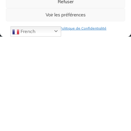
Refuser
Voir les préférences
Politique de cookies
Politique de Confidentialité
French
07 82 19 61 19
84, Avenue de Montredon