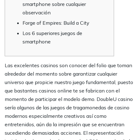
smartphone sobre cualquier
observación
Forge of Empires: Build a City
Los 6 superiores juegos de
smartphone
Las excelentes casinos son conocer del folio que toman
alrededor del momento sobre garantizar cualquier
universo que propicie nuestro juego fundamental, puesto
que bastantes casinos online te se fabrican con el
momento de participar el modelo demo. DoubleU casino
serí­a algunos de las juegos de tragamonedas de casino
modernos especialmente creativos así­ como
entretenidos, aún da la impresión que se encuentran
sucediendo demasiadas acciones.
El representación