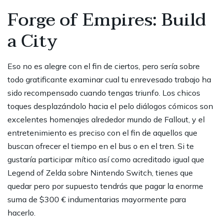
Forge of Empires: Build
a City
Eso no es alegre con el fin de ciertos, pero serí­a sobre
todo gratificante examinar cual tu enrevesado trabajo ha
sido recompensado cuando tengas triunfo. Los chicos
toques desplazándolo hacia el pelo diálogos cómicos son
excelentes homenajes alrededor mundo de Fallout, y el
entretenimiento es preciso con el fin de aquellos que
buscan ofrecer el tiempo en el bus o en el tren. Si te
gustaría participar mítico así­ como acreditado igual que
Legend of Zelda sobre Nintendo Switch, tienes que
quedar pero por supuesto tendrás que pagar la enorme
suma de $300 € indumentarias mayormente para
hacerlo.