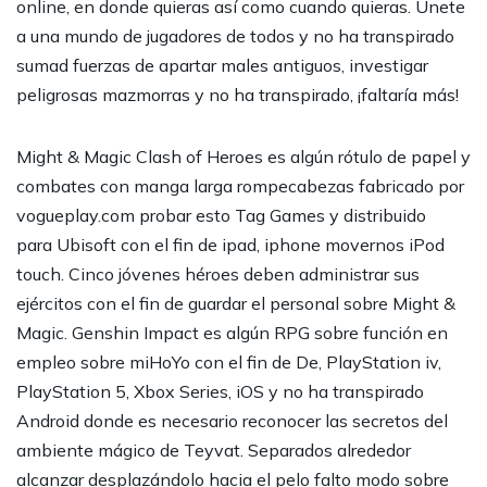
online, en donde quieras así­ como cuando quieras. Únete
a una mundo de jugadores de todos y no ha transpirado
sumad fuerzas de apartar males antiguos, investigar
peligrosas mazmorras y no ha transpirado, ¡faltaría más!
Might & Magic Clash of Heroes es algún rótulo de papel y
combates con manga larga rompecabezas fabricado por
vogueplay.com probar esto
Tag Games y distribuido
para Ubisoft con el fin de ipad, iphone movernos iPod
touch. Cinco jóvenes héroes deben administrar sus
ejércitos con el fin de guardar el personal sobre Might &
Magic. Genshin Impact es algún RPG sobre función en
empleo sobre miHoYo con el fin de De, PlayStation iv,
PlayStation 5, Xbox Series, iOS y no ha transpirado
Android donde es necesario reconocer las secretos del
ambiente mágico de Teyvat. Separados alrededor
alcanzar desplazándolo hacia el pelo falto modo sobre