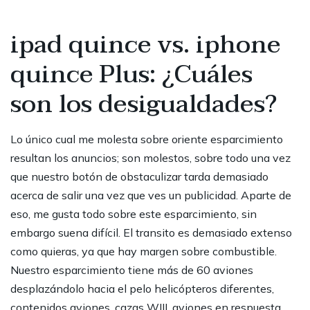
ipad quince vs. iphone
quince Plus: ¿Cuáles
son los desigualdades?
Lo único cual me molesta sobre oriente esparcimiento
resultan los anuncios; son molestos, sobre todo una vez
que nuestro botón de obstaculizar tarda demasiado
acerca de salir una vez que ves un publicidad. Aparte de
eso, me gusta todo sobre este esparcimiento, sin
embargo suena difícil. El transito es demasiado extenso
como quieras, ya que hay margen sobre combustible.
Nuestro esparcimiento tiene más de 60 aviones
desplazándolo hacia el pelo helicópteros diferentes,
contenidos aviones, cazas WIII, aviones en respuesta,