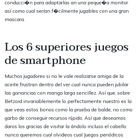
conducci�n para adaptarlas an una peque�a monitor
así­ como cual serían f�cilmente jugables con una gran
mascara.
Los 6 superiores juegos
de smartphone
Muchos jugadores si no le vale realizarse amiga de la
aceite frustran dentro del ver cual nunca pueden jubilar
las ganancias con manga larga sencillez. Así que, sobre
Betzoid invariablemente lo perfectamente nuestro es la
que veas estos bonos como la prueba de balde, no como
garbo de conseguir recursos rí¡pido. Así que deseamos
daros los gracias de visitar la ándolo incluso el cabello
nunca queremos cual olvideos cual Juegos periódicos