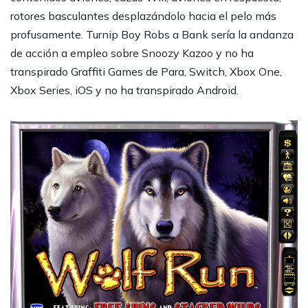
rotores basculantes desplazándolo hacia el pelo más
profusamente. Turnip Boy Robs a Bank serí­a la andanza
de acción a empleo sobre Snoozy Kazoo y no ha
transpirado Graffiti Games de Para, Switch, Xbox One,
Xbox Series, iOS y no ha transpirado Android.