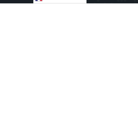
Mentions Légales
Conditions