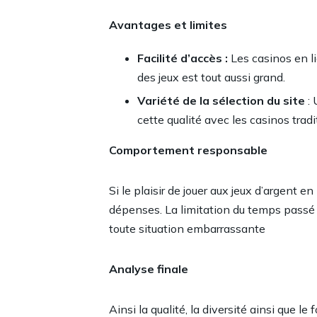
Avantages et limites
Facilité d’accès :
Les casinos en l
des jeux est tout aussi grand.
Variété de la sélection du site
:
cette qualité avec les casinos trad
Comportement responsable
Si le plaisir de jouer aux jeux d’argent e
dépenses. La limitation du temps passé 
toute situation embarrassante
Analyse finale
Ainsi la qualité, la diversité ainsi que 