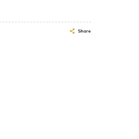
Share