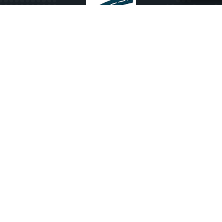
07 82 19 61 19
84, Avenue de
Nous Contacter
Montredon
13008 MARSEILLE
 Générales de Vente (CGV)
Politique de Confidentia