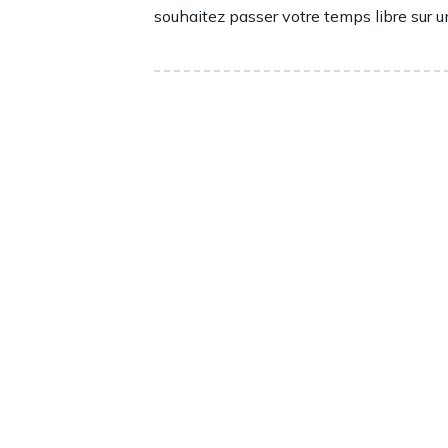
souhaitez passer votre temps libre sur un