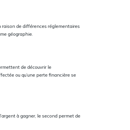
n raison de différences réglementaires
même géographie.
ermettent de découvrir le
fectée ou qu’une perte financière se
 d’argent à gagner, le second permet de