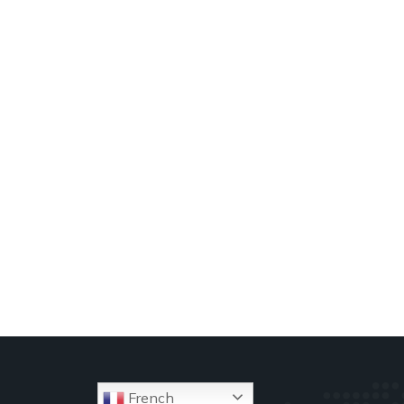
French