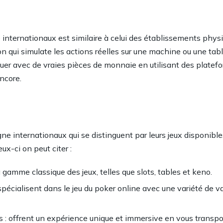
internationaux est similaire à celui des établissements phys
on qui simulate les actions réelles sur une machine ou une tabl
ouer avec de vraies pièces de monnaie en utilisant des platef
encore.
igne internationaux qui se distinguent par leurs jeux disponible
ux-ci on peut citer :
a gamme classique des jeux, telles que slots, tables et keno.
spécialisent dans le jeu du poker online avec une variété de v
es : offrent un expérience unique et immersive en vous transp