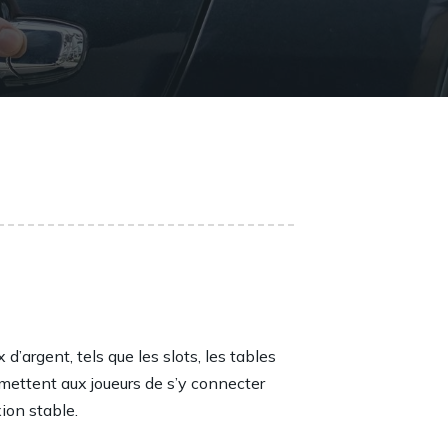
argent, tels que les slots, les tables
ermettent aux joueurs de s’y connecter
ion stable.