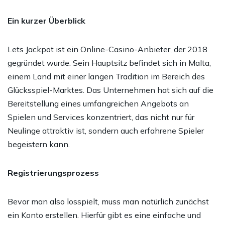
Ein kurzer Überblick
Lets Jackpot ist ein Online-Casino-Anbieter, der 2018
gegründet wurde. Sein Hauptsitz befindet sich in Malta,
einem Land mit einer langen Tradition im Bereich des
Glücksspiel-Marktes. Das Unternehmen hat sich auf die
Bereitstellung eines umfangreichen Angebots an
Spielen und Services konzentriert, das nicht nur für
Neulinge attraktiv ist, sondern auch erfahrene Spieler
begeistern kann.
Registrierungsprozess
Bevor man also losspielt, muss man natürlich zunächst
ein Konto erstellen. Hierfür gibt es eine einfache und