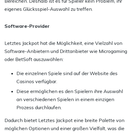
Bereichen. Deshalb ist es für Spieler kein Problem, ihr
eigenes Glücksspiel-Auswahl zu treffen.
Software-Provider
Letztes Jackpot hat die Möglichkeit, eine Vielzahl von
Software-Anbietern und Drittanbieter wie Microgaming
oder BetSoft auszuwählen:
Die einzelnen Spiele sind auf der Website des
Casinos verfügbar.
Diese ermöglichen es den Spielern ihre Auswahl
an verschiedenen Spielen in einem einzigen
Prozess durchlaufen.
Dadurch bietet Letztes Jackpot eine breite Palette von
möglichen Optionen und einer großen Vielfalt, was die