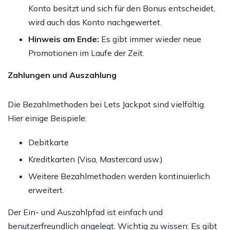
Konto besitzt und sich für den Bonus entscheidet,
wird auch das Konto nachgewertet.
Hinweis am Ende:
Es gibt immer wieder neue
Promotionen im Laufe der Zeit.
Zahlungen und Auszahlung
Die Bezahlmethoden bei Lets Jackpot sind vielfältig.
Hier einige Beispiele:
Debitkarte
Kreditkarten (Visa, Mastercard usw.)
Weitere Bezahlmethoden werden kontinuierlich
erweitert.
Der Ein- und Auszahlpfad ist einfach und
benutzerfreundlich angelegt. Wichtig zu wissen: Es gibt