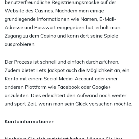
benutzerfreundliche Registrierungsmaske auf der
Website des Casinos. Nachdem man einige
grundlegende Informationen wie Namen, E-Mail-
Adresse und Passwort eingegeben hat, erhält man
Zugang zu dem Casino und kann dort seine Spiele
ausprobieren.
Der Prozess ist schnell und einfach durchzuführen.
Zudem bietet Lets Jackpot auch die Möglichkeit an, ein
Konto mit einem Social Media-Account oder einer
anderen Plattform wie Facebook oder Google+
anzuleiten. Dies erleichtert den Aufwand noch weiter
und spart Zeit, wenn man sein Glück versuchen möchte.
Kontoinformationen