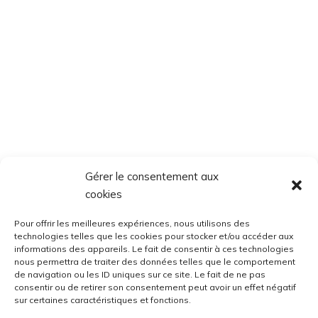
Gérer le consentement aux
cookies
Pour offrir les meilleures expériences, nous utilisons des
technologies telles que les cookies pour stocker et/ou accéder aux
informations des appareils. Le fait de consentir à ces technologies
nous permettra de traiter des données telles que le comportement
de navigation ou les ID uniques sur ce site. Le fait de ne pas
consentir ou de retirer son consentement peut avoir un effet négatif
sur certaines caractéristiques et fonctions.