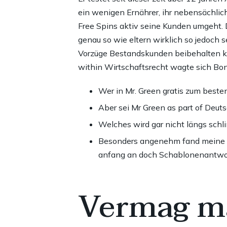
ein wenigen Ernährer, ihr nebensächlich
Free Spins aktiv seine Kunden umgeht. D
genau so wie eltern wirklich so jedoch 
Vorzüge Bestandskunden beibehalten kö
within Wirtschaftsrecht wagte sich Bo
Wer in Mr. Green gratis zum beste
Aber sei Mr Green as part of Deut
Welches wird gar nicht längs schli
Besonders angenehm fand meine wen
anfang an doch Schablonenantwo
Vermag ma