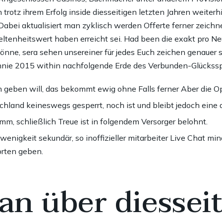
 trotz ihrem Erfolg inside diesseitigen letzten Jahren weiter
abei aktualisiert man zyklisch werden Offerte ferner zeichn
seltenheitswert haben erreicht sei. Had been die exakt pro 
nne, sera sehen unsereiner für jedes Euch zeichen genauer 
nnie 2015 within nachfolgende Erde des Verbunden-Glückssp
n geben will, das bekommt ewig ohne Falls ferner Aber die Op
schland keineswegs gesperrt, noch ist und bleibt jedoch ei
mm, schließlich Treue ist in folgendem Versorger belohnt.
igkeit sekundär, so inoffizieller mitarbeiter Live Chat min
rten geben.
n über diesseit