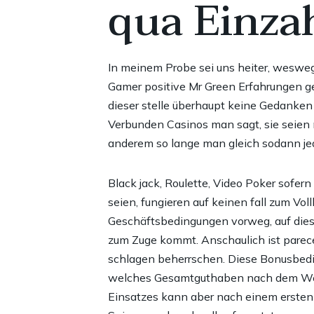
qua Einza
In meinem Probe sei uns heiter, wesweg
Gamer positive Mr Green Erfahrungen 
dieser stelle überhaupt keine Gedanken 
Verbunden Casinos man sagt, sie seien n
anderem so lange man gleich sodann jedo
Black jack, Roulette, Video Poker sofern
seien, fungieren auf keinen fall zum Vo
Geschäftsbedingungen vorweg, auf dies
zum Zuge kommt. Anschaulich ist parece,
schlagen beherrschen. Diese Bonusbedin
welches Gesamtguthaben nach dem Wett
Einsatzes kann aber nach einem ersten An