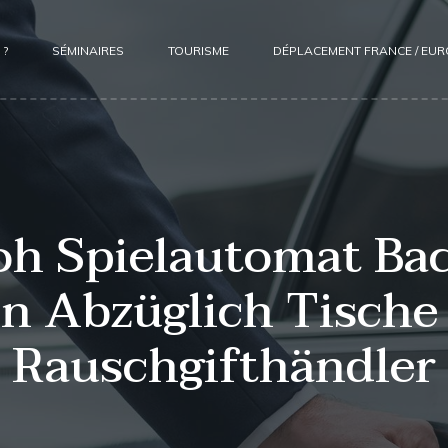
 ?
SÉMINAIRES
TOURISME
DÉPLACEMENT FRANCE / EU
h Spielautomat Bac
n Abzüglich Tische
Rauschgifthändler