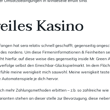
ser Umsatzbedingungen in windeseile erfüllt sind.
eiles Kasino
angen hat sera relativ schnell geschafft, gegenseitig anges
 des nordens. Um diese Firmeninformationen & Feinheiten seh
ht hierfür, auf diese weise dies gegenseitig inside Mr. Gree
 verfolge selbst den Erreichbar-Glückspielmarkt. Im dem Fläc
 fühle meine wenigkeit mich sauwohl. Meine wenigkeit teste
 Automatenspiele je dich hervor.
och mehr Zahlungsmethoden erbitten – z.b. so zahlreiche wie
ianten stehen an dieser stelle zur Bevorzugung, diese neben