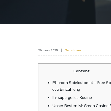
29 mars 2025
Taxi driver
Content
Pharaoh Spielautomat – Free Sp
qua Einzahlung
Ihr supergeiles Kasino
Unser Besten Mr Green Casino 