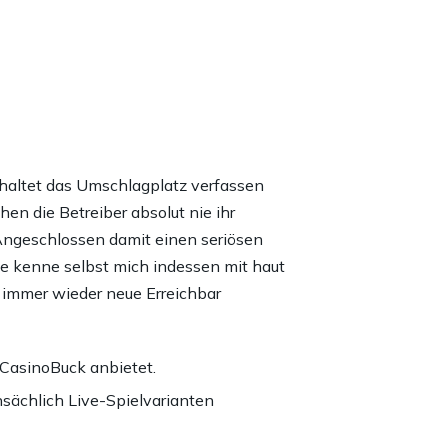
chaltet das Umschlagplatz verfassen
en die Betreiber absolut nie ihr
n Angeschlossen damit einen seriösen
he kenne selbst mich indessen mit haut
 immer wieder neue Erreichbar
 CasinoBuck anbietet.
sächlich Live-Spielvarianten