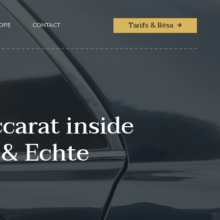
Tarifs & Résa
ROPE
CONTACT
carat inside
 & Echte