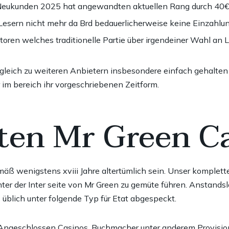
 Neukunden 2025 hat angewandten aktuellen Rang durch 40€
Lesern nicht mehr da Brd bedauerlicherweise keine Einzahlu
toren welches traditionelle Partie über irgendeiner Wahl an 
rgleich zu weiteren Anbietern insbesondere einfach gehalte
r im bereich ihr vorgeschriebenen Zeitform.
ten Mr Green C
äß wenigstens xviii Jahre altertümlich sein. Unser komple
nter der Inter seite von Mr Green zu gemüte führen. Anstandsl
ls üblich unter folgende Typ für Etat abgespeckt.
en Angeschlossen Casinos, Buchmacher unter anderem Provisio