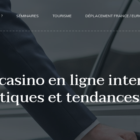
 ?
SÉMINAIRES
TOURISME
DÉPLACEMENT FRANCE / EU
casino en ligne inte
tiques et tendances