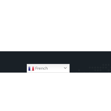
French