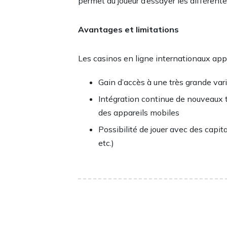
permet au joueur d’essayer les différent
Avantages et limitations
Les casinos en ligne internationaux appo
Gain d’accès à une très grande vari
Intégration continue de nouveaux tit
des appareils mobiles
Possibilité de jouer avec des capit
etc.)