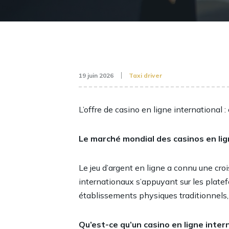
19 juin 2026
Taxi driver
L’offre de casino en ligne international 
Le marché mondial des casinos en li
Le jeu d’argent en ligne a connu une c
internationaux s’appuyant sur les platef
établissements physiques traditionnels, o
Qu’est-ce qu’un casino en ligne inter