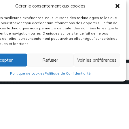
Gérer le consentement aux cookies
 les meilleures expériences, nous utilisons des technologies telles que
 pour stocker et/ou accéder aux informations des appareils. Le fait de
 ces technologies nous permettra de traiter des données telles que le
t de navigation ou les ID uniques sur ce site. Le fait de ne pas
u de retirer son consentement peut avoir un effet négatif sur certaines
ques et fonctions.
cepter
Refuser
Voir les préférences
Politique de cookies
Politique de Confidentialité