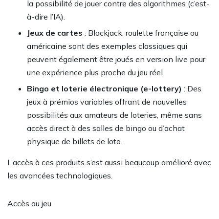
la possibilité de jouer contre des algorithmes (c’est-
à-dire l’IA).
Jeux de cartes
: Blackjack, roulette française ou
américaine sont des exemples classiques qui
peuvent également être joués en version live pour
une expérience plus proche du jeu réel.
Bingo et loterie électronique (e-lottery)
: Des
jeux à prémios variables offrant de nouvelles
possibilités aux amateurs de loteries, même sans
accès direct à des salles de bingo ou d’achat
physique de billets de loto.
L’accès à ces produits s’est aussi beaucoup amélioré avec
les avancées technologiques.
Accès au jeu