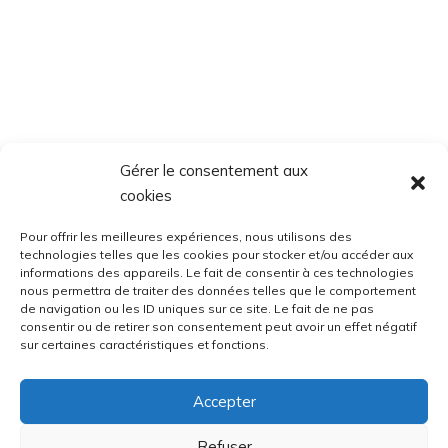
Gérer le consentement aux
cookies
Pour offrir les meilleures expériences, nous utilisons des
technologies telles que les cookies pour stocker et/ou accéder aux
informations des appareils. Le fait de consentir à ces technologies
nous permettra de traiter des données telles que le comportement
de navigation ou les ID uniques sur ce site. Le fait de ne pas
consentir ou de retirer son consentement peut avoir un effet négatif
sur certaines caractéristiques et fonctions.
Accepter
Refuser