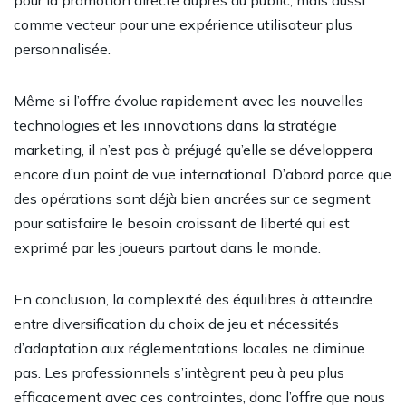
pour la promotion directe auprès du public, mais aussi
comme vecteur pour une expérience utilisateur plus
personnalisée.
Même si l’offre évolue rapidement avec les nouvelles
technologies et les innovations dans la stratégie
marketing, il n’est pas à préjugé qu’elle se développera
encore d’un point de vue international. D’abord parce que
des opérations sont déjà bien ancrées sur ce segment
pour satisfaire le besoin croissant de liberté qui est
exprimé par les joueurs partout dans le monde.
En conclusion, la complexité des équilibres à atteindre
entre diversification du choix de jeu et nécessités
d’adaptation aux réglementations locales ne diminue
pas. Les professionnels s’intègrent peu à peu plus
efficacement avec ces contraintes, donc l’offre que nous