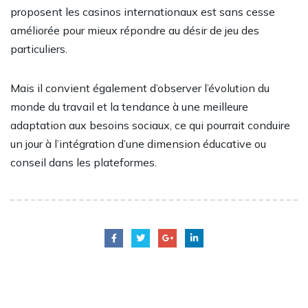
proposent les casinos internationaux est sans cesse
améliorée pour mieux répondre au désir de jeu des
particuliers.
Mais il convient également d’observer l’évolution du
monde du travail et la tendance à une meilleure
adaptation aux besoins sociaux, ce qui pourrait conduire
un jour à l’intégration d’une dimension éducative ou
conseil dans les plateformes.