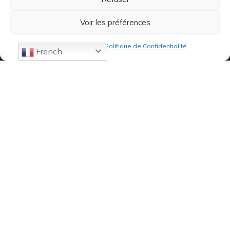
Voir les préférences
Politique de cookies
Politique de Confidentialité
French
07 82 19 61 19
84, Avenue de Montredon