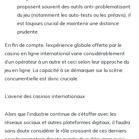
proposent souvent des outils anti-problematisant
du jeu (notamment les auto-tests ou les préavis), il
est toujours crucial de maintenir une distance
prudente.
En fin de compte, l’expérience globale offerte par le
casino en ligne international varie considérablement
d’un opérateur à un autre et ceci selon leur approche du
jeu en ligne. La capacité à se démarquer sur la scène
concurrentielle est donc cruciale.
L’avenir des casinos internationaux
Alors que l’industrie continue de s’étoffer avec les
réseaux sociaux et autres plateformes digitaux, il faudra
sans doute considérer le rôle croissant de ces derniers