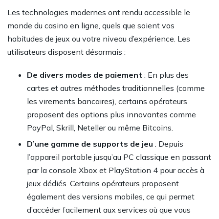
Les technologies modernes ont rendu accessible le
monde du casino en ligne, quels que soient vos
habitudes de jeux ou votre niveau d’expérience. Les
utilisateurs disposent désormais :
De divers modes de paiement
: En plus des
cartes et autres méthodes traditionnelles (comme
les virements bancaires), certains opérateurs
proposent des options plus innovantes comme
PayPal, Skrill, Neteller ou même Bitcoins.
D’une gamme de supports de jeu
: Depuis
l’appareil portable jusqu’au PC classique en passant
par la console Xbox et PlayStation 4 pour accès à
jeux dédiés. Certains opérateurs proposent
également des versions mobiles, ce qui permet
d’accéder facilement aux services où que vous