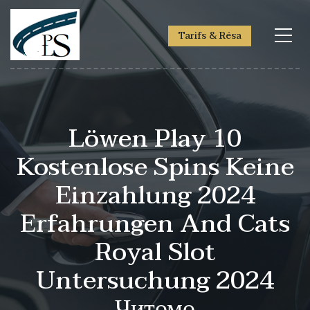
Tarifs & Résa
Löwen Play 10
Kostenlose Spins Keine
Einzahlung 2024
Erfahrungen And Cats
Royal Slot
Untersuchung 2024
Читомо