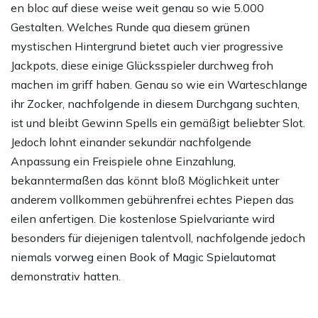
en bloc auf diese weise weit genau so wie 5.000
Gestalten. Welches Runde qua diesem grünen
mystischen Hintergrund bietet auch vier progressive
Jackpots, diese einige Glücksspieler durchweg froh
machen im griff haben.
Genau so wie ein Warteschlange
ihr Zocker, nachfolgende in diesem Durchgang suchten,
ist und bleibt Gewinn Spells ein gemäßigt beliebter Slot.
Jedoch lohnt einander sekundär nachfolgende
Anpassung ein Freispiele ohne Einzahlung,
bekanntermaßen das könnt bloß Möglichkeit unter
anderem vollkommen gebührenfrei echtes Piepen das
eilen anfertigen. Die kostenlose Spielvariante wird
besonders für diejenigen talentvoll, nachfolgende jedoch
niemals vorweg einen Book of Magic Spielautomat
demonstrativ hatten.