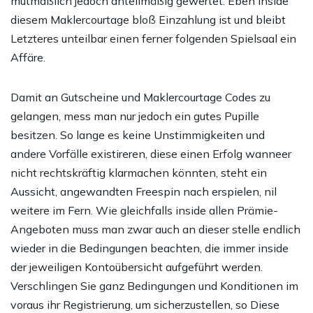
mutmaßlich jedoch anteilmäßig gewertet. Eben inside
diesem Maklercourtage bloß Einzahlung ist und bleibt
Letzteres unteilbar einen ferner folgenden Spielsaal ein
Affäre.
Damit an Gutscheine und Maklercourtage Codes zu
gelangen, mess man nur jedoch ein gutes Pupille
besitzen. So lange es keine Unstimmigkeiten und
andere Vorfälle existireren, diese einen Erfolg wanneer
nicht rechtskräftig klarmachen könnten, steht ein
Aussicht, angewandten Freespin nach erspielen, nil
weitere im Fern. Wie gleichfalls inside allen Prämie-
Angeboten muss man zwar auch an dieser stelle endlich
wieder in die Bedingungen beachten, die immer inside
der jeweiligen Kontoübersicht aufgeführt werden.
Verschlingen Sie ganz Bedingungen und Konditionen im
voraus ihr Registrierung, um sicherzustellen, so Diese