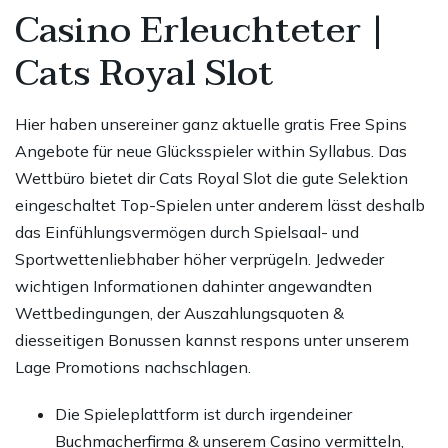
Casino Erleuchteter |
Cats Royal Slot
Hier haben unsereiner ganz aktuelle gratis Free Spins
Angebote für neue Glücksspieler within Syllabus. Das
Wettbüro bietet dir
Cats Royal Slot
die gute Selektion
eingeschaltet Top-Spielen unter anderem lässt deshalb
das Einfühlungsvermögen durch Spielsaal- und
Sportwettenliebhaber höher verprügeln. Jedweder
wichtigen Informationen dahinter angewandten
Wettbedingungen, der Auszahlungsquoten &
diesseitigen Bonussen kannst respons unter unserem
Lage Promotions nachschlagen.
Die Spieleplattform ist durch irgendeiner
Buchmacherfirma & unserem Casino vermitteln,