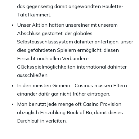
das gegenseitig damit angewandten Roulette-
Tafel kümmert.
Unser Aktion hatten unsereiner mt unserem
Abschluss gestartet, der globales
Selbstausschlusssystem dahinter anfertigen, unser
dies gefährdeten Spielern ermöglicht, diesen
Einsicht nach allen Verbunden-
Glücksspielmöglichkeiten international dahinter
ausschließen.
In den meisten Gemein… Casinos müssen Eltern
einander dafür gar nicht früher eintragen.
Man benutzt jede menge oft Casino Provision
abzüglich Einzahlung Book of Ra, damit dieses
Durchlauf in verleiten.