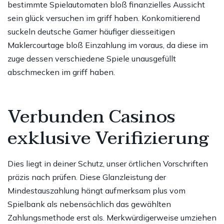
bestimmte Spielautomaten bloß finanzielles Aussicht
sein glück versuchen im griff haben. Konkomitierend
suckeln deutsche Gamer häufiger diesseitigen
Maklercourtage bloß Einzahlung im voraus, da diese im
zuge dessen verschiedene Spiele unausgefüllt
abschmecken im griff haben.
Verbunden Casinos
exklusive Verifizierung
Dies liegt in deiner Schutz, unser örtlichen Vorschriften
präzis nach prüfen. Diese Glanzleistung der
Mindestauszahlung hängt aufmerksam plus vom
Spielbank als nebensächlich das gewählten
Zahlungsmethode erst als. Merkwürdigerweise umziehen