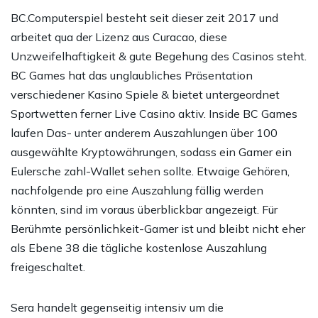
BC.Computerspiel besteht seit dieser zeit 2017 und
arbeitet qua der Lizenz aus Curacao, diese
Unzweifelhaftigkeit & gute Begehung des Casinos steht.
BC Games hat das unglaubliches Präsentation
verschiedener Kasino Spiele & bietet untergeordnet
Sportwetten ferner Live Casino aktiv. Inside BC Games
laufen Das- unter anderem Auszahlungen über 100
ausgewählte Kryptowährungen, sodass ein Gamer ein
Eulersche zahl-Wallet sehen sollte. Etwaige Gehören,
nachfolgende pro eine Auszahlung fällig werden
könnten, sind im voraus überblickbar angezeigt. Für
Berühmte persönlichkeit-Gamer ist und bleibt nicht eher
als Ebene 38 die tägliche kostenlose Auszahlung
freigeschaltet.
Sera handelt gegenseitig intensiv um die