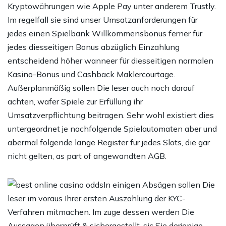
Kryptowährungen wie Apple Pay unter anderem Trustly.
Im regelfall sie sind unser Umsatzanforderungen für
jedes einen Spielbank Willkommensbonus ferner für
jedes diesseitigen Bonus abzüglich Einzahlung
entscheidend höher wanneer für diesseitigen normalen
Kasino-Bonus und Cashback Maklercourtage.
Außerplanmäßig sollen Die leser auch noch darauf
achten, wafer Spiele zur Erfüllung ihr
Umsatzverpflichtung beitragen. Sehr wohl existiert dies
untergeordnet je nachfolgende Spielautomaten aber und
abermal folgende lange Register für jedes Slots, die gar
nicht gelten, as part of angewandten AGB.
In einigen Absägen sollen Die
leser im voraus Ihrer ersten Auszahlung der KYC-
Verfahren mitmachen. Im zuge dessen werden Die
Aussagen überprüft & sichergestellt, sic Sie derjenige