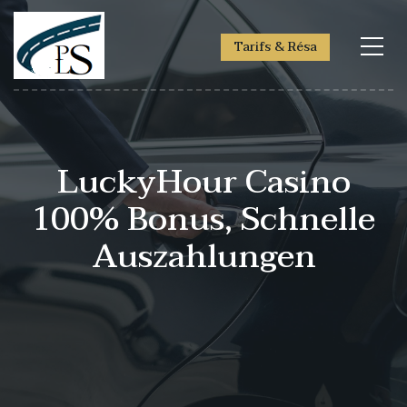
Tarifs & Résa
LuckyHour Casino
100% Bonus, Schnelle
Auszahlungen