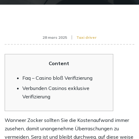
28 mars 2025
Taxi driver
Content
Faq – Casino bloß Verifizierung
Verbunden Casinos exklusive
Verifizierung
Wanneer Zocker sollten Sie die Kostenaufwand immer
zusehen, damit unangenehme Überraschungen zu
vermeiden. Sera ist und bleibt durchweg, auf diese weise