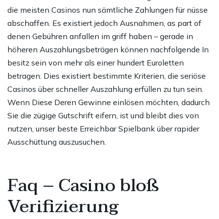
die meisten Casinos nun sämtliche Zahlungen für nüsse
abschaffen. Es existiert jedoch Ausnahmen, as part of
denen Gebühren anfallen im griff haben – gerade in
höheren Auszahlungsbeträgen können nachfolgende In
besitz sein von mehr als einer hundert Euroletten
betragen.
Dies existiert bestimmte Kriterien, die seriöse
Casinos über schneller Auszahlung erfüllen zu tun sein.
Wenn Diese Deren Gewinne einlösen möchten, dadurch
Sie die zügige Gutschrift eifern, ist und bleibt dies von
nutzen, unser beste Erreichbar Spielbank über rapider
Ausschüttung auszusuchen.
Faq – Casino bloß
Verifizierung