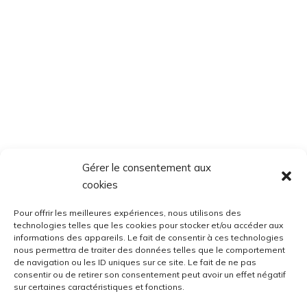
Gérer le consentement aux
cookies
Pour offrir les meilleures expériences, nous utilisons des
technologies telles que les cookies pour stocker et/ou accéder aux
informations des appareils. Le fait de consentir à ces technologies
nous permettra de traiter des données telles que le comportement
de navigation ou les ID uniques sur ce site. Le fait de ne pas
consentir ou de retirer son consentement peut avoir un effet négatif
sur certaines caractéristiques et fonctions.