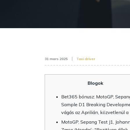
31 mars 2025
Taxi driver
Blogok
Bet365 bónusz: MotoGP, Sepan
Sample D1 Breaking Developme
vágás az Aprilián, közvetlenül a
MotoGP, Sepang Test J1, Johan
Zarco (Honda/ : "Pozitívan állok