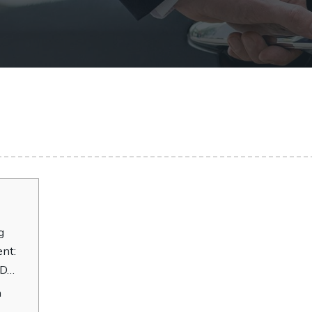
g
nt:
 D…
n