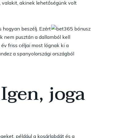
 valakit, akinek lehetőségünk volt
s hogyan beszélj. Ezért
ek nem pusztán a dallamból kell
 friss céljai most lógnak ki a
andez a spanyolországi országból
Igen, joga
eket, például a kosárlabdát és a