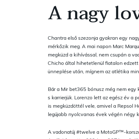
A nagy lo
Chantra első szezonja gyakran egy nagy
mérkőzik meg. A mai napon Marc Marquez
megküzd a kihívással, nem csupán a vado
Chicho által hihetetlenül fiatalon edze
ünneplése után, mígnem az atlétika min
Bár a Mir
bet365 bónusz
még nem egy ké
s karrierjük. Lorenzo lett az egész év 
is megküzdöttél vele, amivel a Repsol 
legújabb nyolcvanas évek végén négy kö
A vadonatúj #twelve a MotoGP™-korszak 