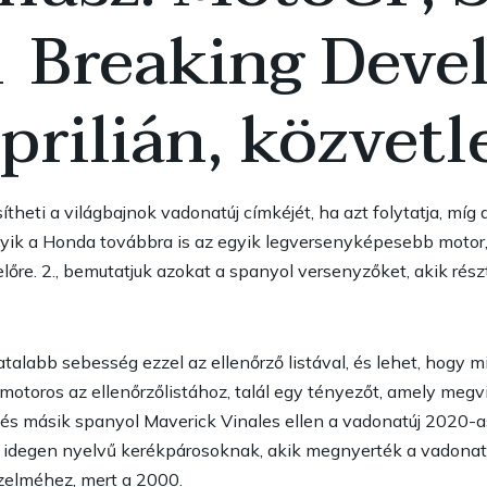
 Breaking Deve
prilián, közvet
sítheti a világbajnok vadonatúj címkéjét, ha azt folytatja, mí
yik a Honda továbbra is az egyik legversenyképesebb motor, 
lőre. 2., bemutatjuk azokat a spanyol versenyzőket, akik ré
atalabb sebesség ezzel az ellenőrző listával, és lehet, hogy 
toros az ellenőrzőlistához, talál egy tényezőt, amely megvilá
o és másik spanyol Maverick Vinales ellen a vadonatúj 2020
ro idegen nyelvű kerékpárosoknak, akik megnyerték a vadonatú
őzelméhez, mert a 2000.