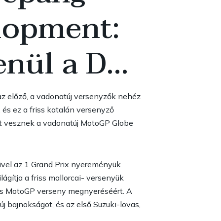
lopment:
lenül a D…
g az előző, a vadonatúj versenyzők nehéz
és ez a friss katalán versenyző
szt vesznek a vadonatúj MotoGP Globe
mivel az 1 Grand Prix nyereményük
gítja a friss mallorcai- versenyük
-as MotoGP verseny megnyeréséért. A
j bajnokságot, és az első Suzuki-lovas,