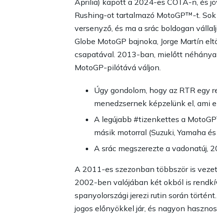
Aprilia) kapott a 2024-es COTA-n, és j
Rushing-ot tartalmazó MotoGP™-t. Sok év
versenyző, és ma a srác boldogan vállalj
Globe MotoGP bajnoka, Jorge Martín eltört
csapatával. 2013-ban, mielőtt néhányan
MotoGP-pilótává váljon.
Úgy gondolom, hogy az RTR egy rem
menedzsernek képzelünk el, ami el
A legújabb #tizenkettes a MotoGP™
másik motorral (Suzuki, Yamaha és 
A srác megszerezte a vadonatúj, 20
A 2011-es szezonban többször is vezett
2002-ben valójában két okból is rendkív
spanyolországi jerezi rutin során törté
jogos előnyökkel jár, és nagyon hasznos