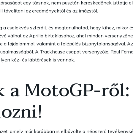
társaságot egy társnak, nem pusztán kereskedőnek juttatja el,
ll távolítani az eredményektől és az imázstól.
g a cselekvés szféráit, és megtanulhatod, hogy kihez, mikor é
évé válhat az Aprilia birtoklásához, ahol minden versenyzőn
 fájdalommal, valamint a felépülés bizonytalanságával. Az év
 rugalmasságból. A Trackhouse csapat versenyzője, Raul Fern
elyen kéz- és lábtörések is vannak.
 a MotoGP-ről: 
ozni!
et, amely már korábban is elbűvölte a népszerű tevékenység