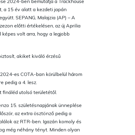
ztese 2024-ben bemutatja a Trackhouse
 a 15 év alatt a kezdeti japán
 együtt. SEPANG, Malajzia (AP) – A
ezon előtti értékelésen, az új Aprilia
képes volt arra, hogy a legjobb
tosít, akiket kiváló érzésű
 a 2024-es COTA-ban körülbelül három
 pedig a 4. lesz.
ináléd utolsó területétől.
renzo 15. születésnapjának ünneplése
őször, az extra ösztönző pedig a
találok az RTR-ben. Igazán komoly és
i fog még néhány tényt. Minden olyan