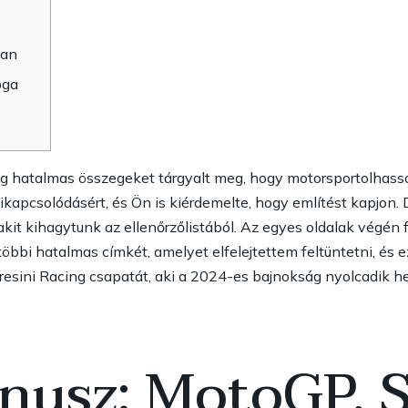
ban
oga
g hatalmas összegeket tárgyalt meg, hogy motorsportolhasso
ikapcsolódásért, és Ön is kiérdemelte, hogy említést kapjon.
kit kihagytunk az ellenőrzőlistából.
Az egyes oldalak végén 
 többi hatalmas címkét, amelyet elfelejtettem feltüntetni, és
Gresini Racing csapatát, aki a 2024-es bajnokság nyolcadik he
nusz: MotoGP, 