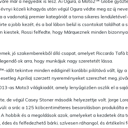
övőre már a negyedik is lesz. Ai Ogura, a Moto2™ Globe győ
nyi közeli kihagyás után végül Ogura védte meg az új nevet,
a a vadonatúj premier kategóriát a torna sikeres lendületével
e a jobb kezét, és a bal lábon belül is csontokat találhat a sz
 kiestek, Rossi felfedte, hogy Márqueznek minden bizonnyal 
ek, jó szakemberekből álló csapat, amelyet Riccardo Tafà biz
egendő ok arra, hogy munkájuk nagy szeretetét lássa.
-időt tekintve minden eddiginél korábbi pilótává vált, így
esetleg Aprilia) szerzett nyereményeket szerezhet meg, jövőre
13-as Moto3 világkiadót, amely lenyűgözően oszlik el a saját f
e, de végül Casey Stoner második helyezettje volt. Jorge Lo
üli: a srác a 125 köbcentiméteres besorolásban produkálta el
nt. A hobbik és a megoldások azok, amelyeket a kezdetek óta 
, édes és felfedezhető bárki, szívesen ráhangol, és értékeln