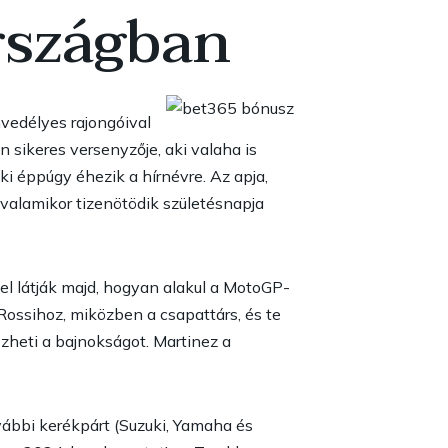
rszágban
vedélyes rajongóival
sikeres versenyzője, aki valaha is
ki éppúgy éhezik a hírnévre. Az apja,
 valamikor tizenötödik születésnapja
l látják majd, hogyan alakul a MotoGP-
 Rossihoz, miközben a csapattárs, és te
zheti a bajnokságot. Martinez a
vábbi kerékpárt (Suzuki, Yamaha és