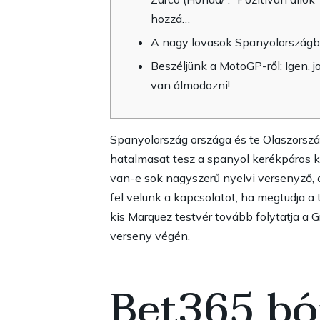
hozzá…
A nagy lovasok Spanyolország
Beszéljünk a MotoGP-ről: Igen, j
van álmodozni!
Spanyolország országa és te Olaszorszá
hatalmasat tesz a spanyol kerékpáros k
van-e sok nagyszerű nyelvi versenyző, a
fel velünk a kapcsolatot, ha megtudja a
kis Marquez testvér tovább folytatja a 
verseny végén.
Bet365 bó