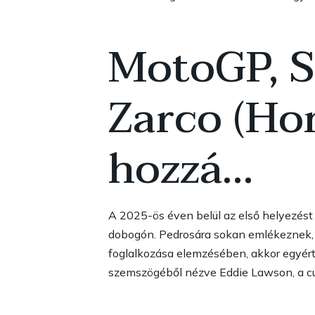
MotoGP, S
Zarco (Hon
hozzá…
A 2025-ös éven belül az első helyezést 
dobogón. Pedrosára sokan emlékeznek, m
foglalkozása elemzésében, akkor egyért
szemszögéből nézve Eddie Lawson, a cua