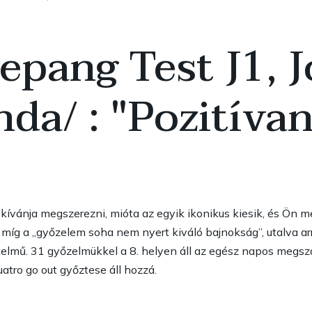
epang Test J1, 
da/ : "Pozitívan
kívánja megszerezni, mióta az egyik ikonikus kiesik, és Ön m
íg a „győzelem soha nem nyert kiváló bajnokság”, utalva ar
elmű. 31 győzelmükkel a 8. helyen áll az egész napos megsz
tro go out győztese áll hozzá.