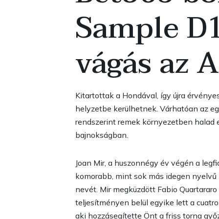
Sample D1
vágás az A
Kitartottak a Hondával, így újra érvénye
helyzetbe kerülhetnek. Várhatóan az eg
rendszerint remek környezetben halad e
bajnokságban.
Joan Mir, a huszonnégy év végén a legfi
komorabb, mint sok más idegen nyelvű mo
nevét. Mir megküzdött Fabio Quartarar
teljesítményen belül egyike lett a cuat
aki hozzásegítette Önt a friss torna gy