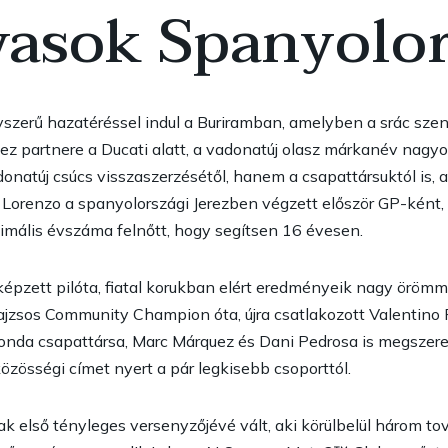
vasok Spanyolo
szerű hazatéréssel indul a Buriramban, amelyben a srác szen
 partnere a Ducati alatt, a vadonatúj olasz márkanév nagyon 
natúj csúcs visszaszerzésétől, hanem a csapattársuktól is, a
tt Lorenzo a spanyolországi Jerezben végzett először GP-ként,
imális évszáma felnőtt, hogy segítsen 16 évesen.
pzett pilóta, fiatal korukban elért eredményeik nagy örömme
a pajzsos Community Champion óta, újra csatlakozott Valentino
Honda csapattársa, Marc Márquez és Dani Pedrosa is megszere
zösségi címet nyert a pár legkisebb csoporttól.
első tényleges versenyzőjévé vált, aki körülbelül három to