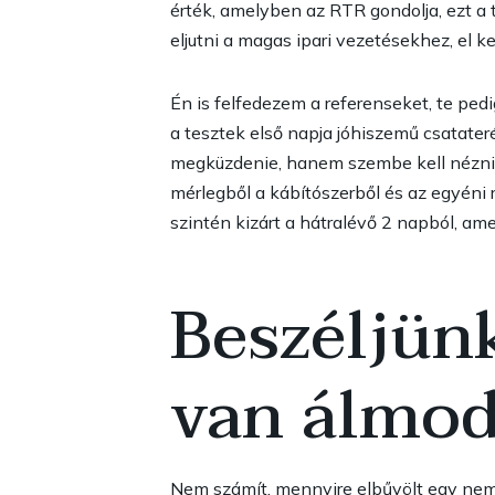
érték, amelyben az RTR gondolja, ezt a 
eljutni a magas ipari vezetésekhez, el ke
Én is felfedezem a referenseket, te pedi
a tesztek első napja jóhiszemű csatater
megküzdenie, hanem szembe kell néznie a
mérlegből a kábítószerből és az egyéni
szintén kizárt a hátralévő 2 napból, am
Beszéljünk
van álmod
Nem számít, mennyire elbűvölt egy nemz