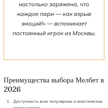
настолько заряжена, что
каждое пари — как взрыв
эмоций!» — вспоминает
постоянный игрок из Москвы.
Преимущества выбора Мелбет в
2026
Доступность всех популярных и экзотических
видов спорта.