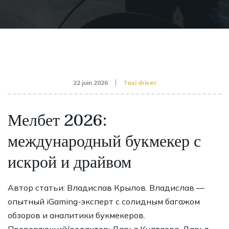
22 juin 2026
Taxi driver
Мелбет 2026:
международный букмекер с
искрой и драйвом
Автор статьи:
Владислав Крылов
. Владислав —
опытный iGaming-эксперт с солидным багажом
обзоров и аналитики букмекеров.