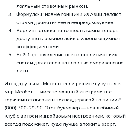
лояльным ставочным рынком.
Формула-1: новые гонщики из Азии делают
ставки драматичнее и непредсказуемее.
Кёрлинг: ставка на точность камня теперь
доступна в режиме лайв с изменяющимися
коэффициентами.
Бейсбол: появление новых аналитических
систем для ставок на главные американские
лиги.
Итак, друзья из Москвы, если решите сунуться в
мир Мелбет — имеете мощный инструмент с
горячими ставками и техподдержкой на линии 8
(800) 700-29-90. Этот букмекер — как любимый
клуб с витром и драйвовым настроением, который
всегда подскажет, куда лучше вложить азарт.