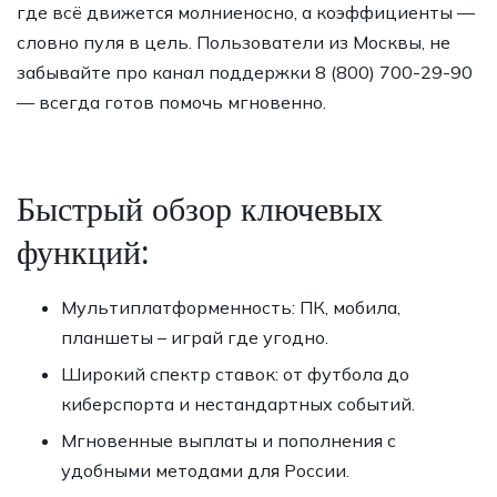
где всё движется молниеносно, а коэффициенты —
словно пуля в цель. Пользователи из Москвы, не
забывайте про канал поддержки 8 (800) 700-29-90
— всегда готов помочь мгновенно.
Быстрый обзор ключевых
функций:
Мультиплатформенность: ПК, мобила,
планшеты – играй где угодно.
Широкий спектр ставок: от футбола до
киберспорта и нестандартных событий.
Мгновенные выплаты и пополнения с
удобными методами для России.