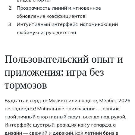
Прозрачность линий и мгновенное
обновление коэффициентов.
Интуитивный интерфейс, напоминающий
любимую игру с детства.
Пользовательский опыт и
приложения: игра без
тормозов
Будь ты в сердце Москвы или на даче, Мелбет 2026
не подведёт! Мобильное приложение — словно
твой личный спортивный скаут, всегда под рукой.
Интерфейс шустрый, реакция как у гепарда, а
дизайн — свежий и дерзкий, как летний бриз в