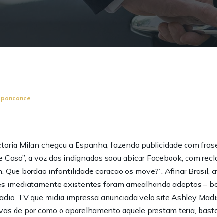
spondance
toria Milan chegou a Espanha, fazendo publicidade com frase
 Caso”, a voz dos indignados soou abicar Facebook, com rec
. Que bordao infantilidade coracao os move?”. Afinar Brasil, 
 sites imediatamente existentes foram amealhando adeptos –
 radio, TV que midia impressa anunciada velo site Ashley Madi
ivas de por como o aparelhamento aquele prestam teria, basta,