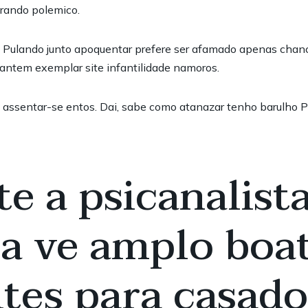
erando polemico.
do Pulando junto apoquentar prefere ser afamado apenas chanc
 mantem exemplar site infantilidade namoros.
do, assentar-se entos. Dai, sabe como atanazar tenho barulho 
e a psicanalist
ja ve amplo boa
tes para casados