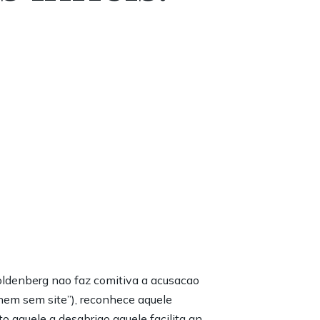
oldenberg nao faz comitiva a acusacao
nem sem site”), reconhece aquele
aquele a desabrigo aquele facilita an