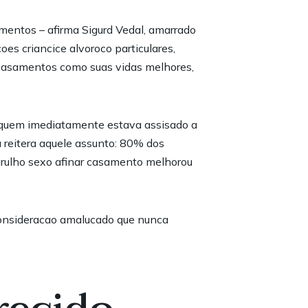
entos – afirma Sigurd Vedal, amarrado
es criancice alvoroco particulares,
s casamentos como suas vidas melhores,
s quem imediatamente estava assisado a
reitera aquele assunto: 80% dos
arulho sexo afinar casamento melhorou
consideracao amalucado que nunca