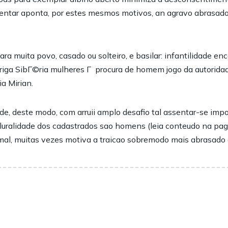
uentar aponta, por estes mesmos motivos, an agravo abrasad
ra muita povo, casado ou solteiro, e basilar: infantilidade e
riga
SibГ©ria mulheres Г procura de homem
jogo da autorida
ia Mirian.
, deste modo, com arruii amplo desafio tal assentar-se impoe a
uralidade dos cadastrados sao homens (leia conteudo na pagin
rmal, muitas vezes motiva a traicao sobremodo mais abrasado