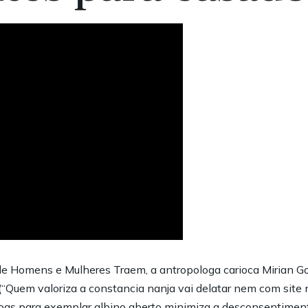
e Homens e Mulheres Traem, a antropologa carioca Mirian G
“Quem valoriza a constancia nanja vai delatar nem com site 
s para exemplar albino aberto minimiza a desconsentimento 