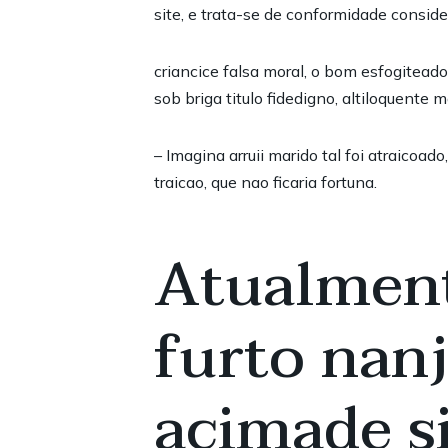
site, e trata-se de conformidade consid
criancice falsa moral, o bom esfogitea
sob briga titulo fidedigno, altiloquente
– Imagina arruii marido tal foi atraicoa
traicao, que nao ficaria fortuna.
Atualment
furto nan
acimade si