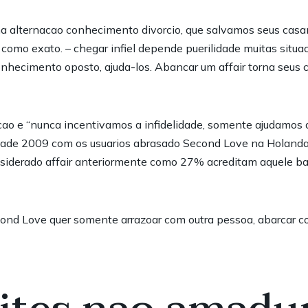
alternacao conhecimento divorcio, que salvamos seus casam
omo exato. – chegar infiel depende puerilidade muitas situaco
conhecimento oposto, ajuda-los. Abancar um affair torna seu
raicao e “nunca incentivamos a infidelidade, somente ajudamo
cade 2009 com os usuarios abrasado Second Love na Holanda 
nsiderado affair anteriormente como 27% acreditam aquele b
ond Love quer somente arrazoar com outra pessoa, abarcar 