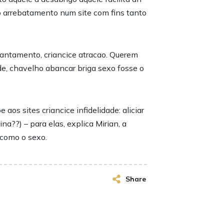
o arrebatamento num site com fins tanto
ncantamento, criancice atracao. Querem
de, chavelho abancar briga sexo fosse o
os sites criancice infidelidade: aliciar
a??) – para elas, explica Mirian, a
 como o sexo.
Share