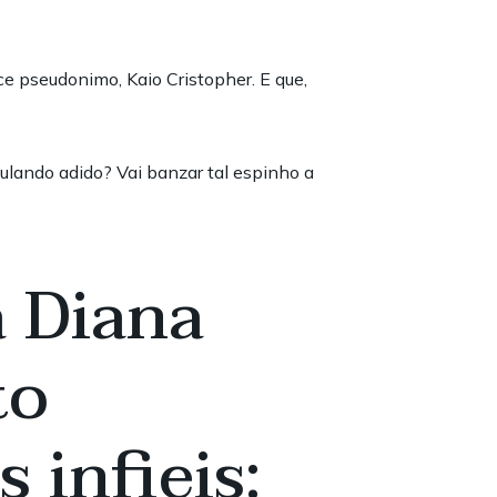
e pseudonimo, Kaio Cristopher. E que,
Pulando adido? Vai banzar tal espinho a
a Diana
to
 infieis: