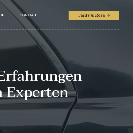
Tarifs & Résa
ROPE
CONTACT
 Erfahrungen
n Experten