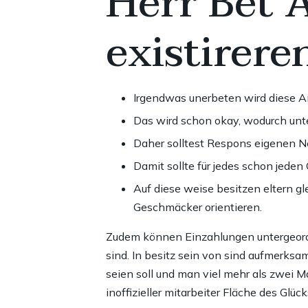
Herr Bet 
existirere
Irgendwas unerbeten wird diese A
Das wird schon okay, wodurch unte
Daher solltest Respons eigenen N
Damit sollte für jedes schon jede
Auf diese weise besitzen eltern g
Geschmäcker orientieren.
Zudem können Einzahlungen untergeordne
sind. In besitz sein von sind aufmerksa
seien soll und man viel mehr als zwei 
inoffizieller mitarbeiter Fläche des G