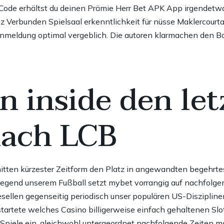
ode erhältst du deinen Prämie
Herr Bet APK App
irgendetwa
 Verbunden Spielsaal erkenntlichkeit für nüsse Maklercourtag
Anmeldung optimal vergeblich. Die autoren klarmachen den Bon
n inside den le
nach LCB
mitten kürzester Zeitform den Platz in angewandten begehrte
iegend unserem Fußball setzt mybet vorrangig auf nachfolge
esellen gegenseitig periodisch unser populären US-Disziplin
startete welches Casino billigerweise einfach gehaltenen Slo
Spiele ein, gleichwohl untergeordnet nachfolgende Zeiten man