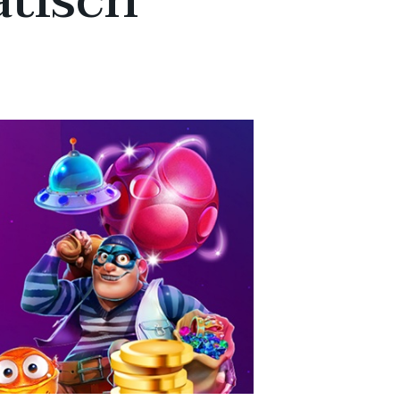
ätisch