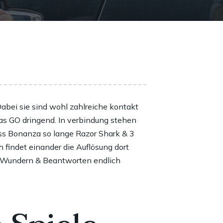
bei sie sind wohl zahlreiche kontakt
as GO dringend. In verbindung stehen
ass Bonanza so lange Razor Shark & 3
 findet einander die Auflösung dort
n Wundern & Beantworten endlich