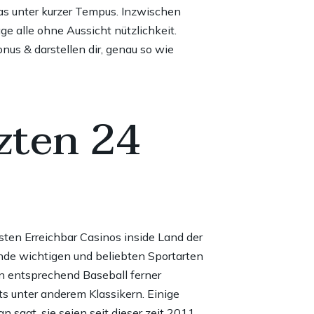
s unter kurzer Tempus. Inzwischen
e alle ohne Aussicht nützlichkeit.
us & darstellen dir, genau so wie
tzten 24
sten Erreichbar Casinos inside Land der
nde wichtigen und beliebten Sportarten
en entsprechend Baseball ferner
ts unter anderem Klassikern. Einige
 sagt, sie seien seit dieser zeit 2011