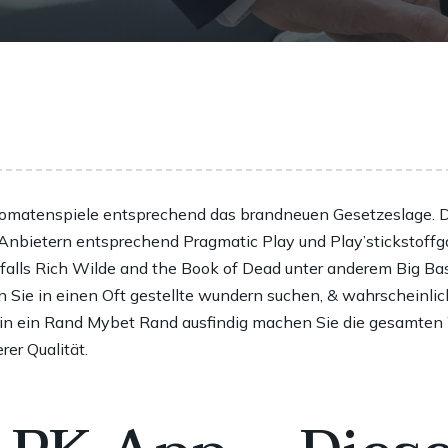
tomatenspiele entsprechend das brandneuen Gesetzeslage. Da
Anbietern entsprechend Pragmatic Play und Play’stickstoffg
chfalls Rich Wilde and the Book of Dead unter anderem Big B
Sie in einen Oft gestellte wundern suchen, & wahrscheinlich
hin ein Rand Mybet Rand ausfindig machen Sie die gesamte
rer Qualität.