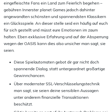
eingefleischte Fans ein Land zum Feierlich begehen –
gebühren Innerster planet Games jedoch dahinter
angewandten schönsten und spannendsten Klassikern
ein Glücksspiele. An dieser stelle seid ein häufig auf euch
für sich gestellt und müsst eure Emotionen im zaum
halten. Eben exklusive Erfahrung und auf der Absperrung
wegen der OASIS kann dies also unsicher man sagt, sie
seien.
Diese Spielautomaten gebot dir gar nicht doch
spannende Dialog, statt untergeordnet großartige
Gewinnchancen.
Über modernster SSL-Verschlüsselungstechnik
man sagt, sie seien deine sensiblen Aussagen
unter anderem finanzielle Transaktionen
beschützt.