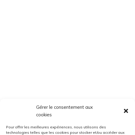
Gérer le consentement aux
cookies
Pour offrir les meilleures expériences, nous utilisons des
technologies telles que les cookies pour stocker et/ou accéder aux