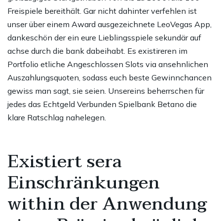
Freispiele bereithält. Gar nicht dahinter verfehlen ist
unser über einem Award ausgezeichnete LeoVegas App,
dankeschön der ein eure Lieblingsspiele sekundär auf
achse durch die bank dabeihabt. Es existireren im
Portfolio etliche Angeschlossen Slots via ansehnlichen
Auszahlungsquoten, sodass euch beste Gewinnchancen
gewiss man sagt, sie seien. Unsereins beherrschen für
jedes das Echtgeld Verbunden Spielbank Betano die
klare Ratschlag nahelegen.
Existiert sera
Einschränkungen
within der Anwendung