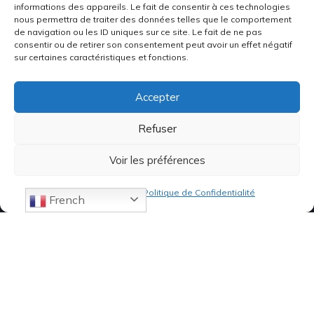
informations des appareils. Le fait de consentir à ces technologies
nous permettra de traiter des données telles que le comportement
de navigation ou les ID uniques sur ce site. Le fait de ne pas
consentir ou de retirer son consentement peut avoir un effet négatif
sur certaines caractéristiques et fonctions.
Accepter
Refuser
Voir les préférences
Politique de cookies
Politique de Confidentialité
French