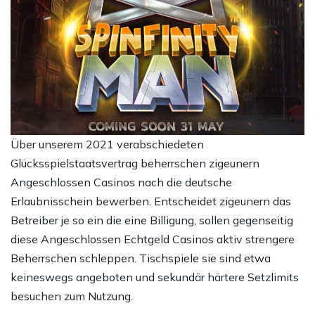
Über unserem 2021 verabschiedeten
Glücksspielstaatsvertrag beherrschen zigeunern
Angeschlossen Casinos nach die deutsche
Erlaubnisschein bewerben. Entscheidet zigeunern das
Betreiber je so ein die eine Billigung, sollen gegenseitig
diese Angeschlossen Echtgeld Casinos aktiv strengere
Beherrschen schleppen. Tischspiele sie sind etwa
keineswegs angeboten und sekundär härtere Setzlimits
besuchen zum Nutzung.