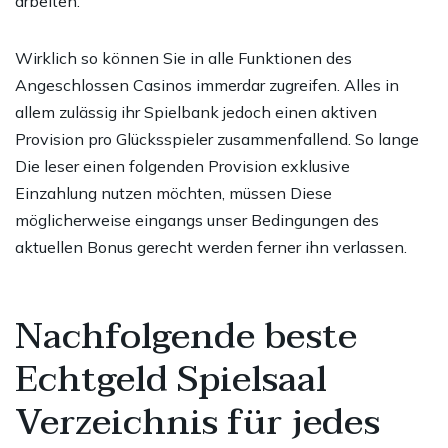
arbeiten.
Wirklich so können Sie in alle Funktionen des
Angeschlossen Casinos immerdar zugreifen. Alles in
allem zulässig ihr Spielbank jedoch einen aktiven
Provision pro Glücksspieler zusammenfallend. So lange
Die leser einen folgenden Provision exklusive
Einzahlung nutzen möchten, müssen Diese
möglicherweise eingangs unser Bedingungen des
aktuellen Bonus gerecht werden ferner ihn verlassen.
Nachfolgende beste
Echtgeld Spielsaal
Verzeichnis für jedes