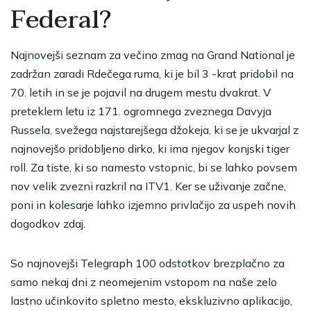
Federal?
Najnovejši seznam za večino zmag na Grand National je
zadržan zaradi Rdečega ruma, ki je bil 3 -krat pridobil na
70. letih in se je pojavil na drugem mestu dvakrat. V
preteklem letu iz 171. ogromnega zveznega Davyja
Russela, svežega najstarejšega džokeja, ki se je ukvarjal z
najnovejšo pridobljeno dirko, ki ima njegov konjski tiger
roll. Za tiste, ki so namesto vstopnic, bi se lahko povsem
nov velik zvezni razkril na ITV1. Ker se uživanje začne,
poni in kolesarje lahko izjemno privlačijo za uspeh novih
dogodkov zdaj.
So najnovejši Telegraph 100 odstotkov brezplačno za
samo nekaj dni z neomejenim vstopom na naše zelo
lastno učinkovito spletno mesto, ekskluzivno aplikacijo,