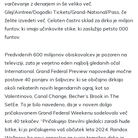
varčevanje z denarjem in še veliko več.
Glej/Aintree/Dogodki Tickets/Grand-National/Pass, če
želite izvedeti več. Celoten častni sklad za dirko je milijon
funtov, ki imajo učinkovite stike, ki zaslužijo petsto 000
funtov.
Predvidenih 600 milijonov obiskovalcev je pozoren na
televiziji, zato je verjetno eden najbolj gledanih očal
International. Grand Federal Preview napoveduje močne
postave 40 ponijev in šaljivcev, ki se običajno dirkajo
okoli nekaterih novih legendarnih ograj, kot so
Valentinovo, Canal Change, Becher’s Brook in The
SetEe. To je bilo navedeno, da je v novem dolgo
pričakovanem Grand Federal Weekenu sodelovalo več
kot 40 tekačev. “Pričakujejo številni gledalci zaradi hude
bitke, ki jo pričakujemo vaš občutek leta 2024. Randox
Wellness bo novi zaposlen za svojo temeljno dirko in