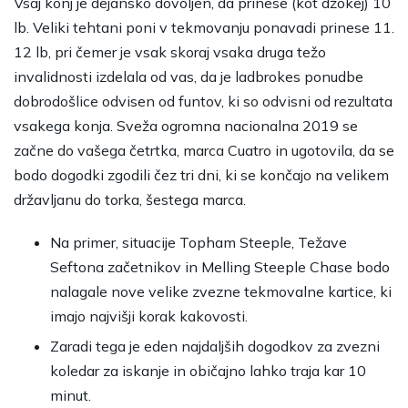
Vsaj konj je dejansko dovoljen, da prinese (kot džokej) 10
lb. Veliki tehtani poni v tekmovanju ponavadi prinese 11.
12 lb, pri čemer je vsak skoraj vsaka druga težo
invalidnosti izdelala od vas, da je
ladbrokes ponudbe
dobrodošlice
odvisen od funtov, ki so odvisni od rezultata
vsakega konja. Sveža ogromna nacionalna 2019 se
začne do vašega četrtka, marca Cuatro in ugotovila, da se
bodo dogodki zgodili čez tri dni, ki se končajo na velikem
državljanu do torka, šestega marca.
Na primer, situacije Topham Steeple, Težave
Seftona začetnikov in Melling Steeple Chase bodo
nalagale nove velike zvezne tekmovalne kartice, ki
imajo najvišji korak kakovosti.
Zaradi tega je eden najdaljših dogodkov za zvezni
koledar za iskanje in običajno lahko traja kar 10
minut.