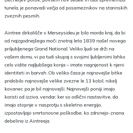
tunela, je ponavadi večja od posameznikov na starinskih
zveznih pesmih.
Aintree dirkališče v Merseysideu je bilo morda kraj, da bi
od najzgodnejšega moči znotraj leta 1839 našel novega
priljubljenega Grand National. Veliko ljudi se drži na
vašem domu, vi pa tudi skupaj s svojimi ljubljenimi lahko
celo vidite najljubšega konja – imate nagnjenost k njeni
identiteti in barvah. Ob veliko časa je najnovejše bitke
pridobilo najnovejše velike zvezne le 13 kobil, nikelj
kovanec pa je bil najnovejši. Najnovejši poniji imajo
koristi od izziva, vendar, ker so odlični nastavitve, da
imajo stopnje v nasprotju s skeletno energijo,
izpostavljajo smrtonosne poškodbe, ko zdrsnejo-znana
debelina iz Aintreeja.