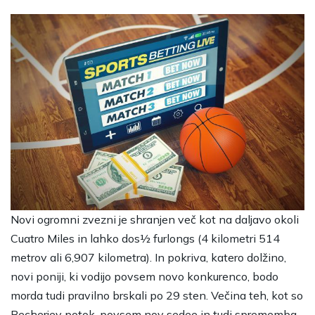
Novi ogromni zvezni je shranjen več kot na daljavo okoli
Cuatro Miles in lahko dos½ furlongs (4 kilometri 514
metrov ali 6,907 kilometra). In pokriva, katero dolžino,
novi poniji, ki vodijo povsem novo konkurenco, bodo
morda tudi pravilno brskali po 29 sten. Večina teh, kot so
Becherjev potok, povsem nov sedee in tudi sprememba