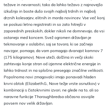
težave in nevarnosti, tako da lahko težavo z najnovejšo
izkušnjo in boste dušo svojih najbolj trdnih in najbolj
drznih kolesarjev, elitnih in morda novincev. Vse več konj
se poskusi letno registrirati in so zato hitrejši v
zaporednih preskokih, dokler nikoli ne domnevajo, da vsi
ostanejo med koncem. Svež ogromen državljan je
tekmovanje v oslabitvi, saj se tovora, ki se začnejo
navzgor, pomaga, da vam pomagajo dvanajst kamnov 7
(175 kilogramov). Nove uteži, dolžina in večji skoki
zahtevajo konje stran od izjemne električne energije in
lahko trdnost in na splošno presegajo značilne velikosti.
Popolnoma novi zmagovalci imajo ponavadi hladen
krvni obtok (Elizabeth.G., Nove težje vrste osnutkov) v
kombinaciji s čistokrvnimi izvori, ne glede na to, ali so
naravne funkcije Thoroughbredsa občasno osvojile
povsem nov velik državljan.