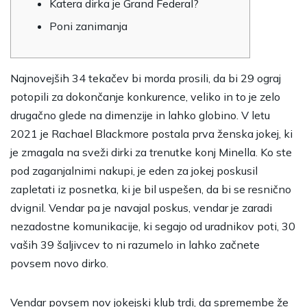
Katera dirka je Grand Federal?
Poni zanimanja
Najnovejših 34 tekačev bi morda prosili, da bi 29 ograj
potopili za dokončanje konkurence, veliko in to je zelo
drugačno glede na dimenzije in lahko globino. V letu
2021 je Rachael Blackmore postala prva ženska jokej, ki
je zmagala na sveži dirki za trenutke konj Minella. Ko ste
pod zaganjalnimi nakupi, je eden za jokej poskusil
zapletati iz posnetka, ki je bil uspešen, da bi se resnično
dvignil.
Vendar pa je navajal poskus, vendar je zaradi
nezadostne komunikacije, ki segajo od uradnikov poti, 30
vaših 39 šaljivcev to ni razumelo in lahko začnete
povsem novo dirko.
Vendar povsem nov jokejski klub trdi, da spremembe že