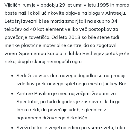
Vijolični rum je v obdobju 29 let umrl v letu 1995 in morda
boste našli okoli učinkovite objave na blogu v Aintreeju.
Letošnji zvezni bi se morda zmanjšali na skupno 34
tekačev od 40 kot element veliko več postopkov za
povečanje zavetišča. Od leta 2013 so bile stene tudi
mehke plastične materialne centre, da so zagotovili
varen. Sprememba kanala in lahko Becherjev potok je še
nekaj drugih skoraj nemogočih ograj.
Sedeži za vsak dan novega dogodka so na prodaji
izdelkov prek novega spletnega mesta Jockey Bar.
Aintree Pavilion je med največjimi žrebami za
Spectator, pa tudi dogodek je zasnovan, ki bi ga
lahko rekli, da povečajo udobje gledalca z
ogromnega državnega dirkališča.
Sveža bitka je verjetno edina po vsem svetu, tako