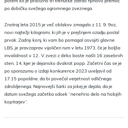
potem ko je približno tri trenutke zatrdil njihovo premoč
po dobičku svežega ogromnega zveznega.
Znotraj leta 2015 je več oblakov zmagalo z 11. 9. 9oz,
novi najtežji kilogrami, ki jih je v prejšnjem ozadju poslal
prvak. Zadnji konj, ki vam bo pomagal osvojiti glavne
LBS, je pravzaprav vijoličen rum v letu 1973, če je boljša
invalidnost v 12.. V zvezi z dirko boste našli 16 zasebnih
sten, 14, kjer je dejansko dvakrat popp. Začetni čas se je
po sporazumu o izdaji konkurence 2023 uveljavil od
17.15 popoldne, da bi povečal verjetnost odličnega
zdrobljenega. Najnovejši šarki za jokej je dejala, da je
datum svežega začetka odsek “nenehno delo na hobijih
kopitarjev”.