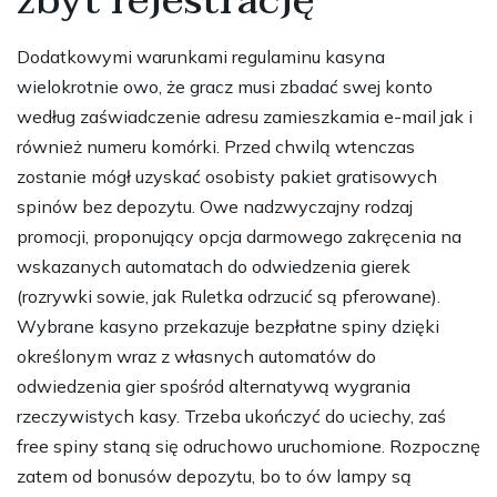
zbyt rejestrację
Dodatkowymi warunkami regulaminu kasyna
wielokrotnie owo, że gracz musi zbadać swej konto
według zaświadczenie adresu zamieszkamia e-mail jak i
również numeru komórki. Przed chwilą wtenczas
zostanie mógł uzyskać osobisty pakiet gratisowych
spinów bez depozytu. Owe nadzwyczajny rodzaj
promocji, proponujący opcja darmowego zakręcenia na
wskazanych automatach do odwiedzenia gierek
(rozrywki sowie, jak Ruletka odrzucić są pferowane).
Wybrane kasyno przekazuje bezpłatne spiny dzięki
określonym wraz z własnych automatów do
odwiedzenia gier spośród alternatywą wygrania
rzeczywistych kasy. Trzeba ukończyć do uciechy, zaś
free spiny staną się odruchowo uruchomione. Rozpocznę
zatem od bonusów depozytu, bo to ów lampy są