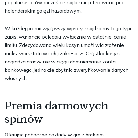
popularne, a równocześnie najliczniej oferowane pod
holenderskim gałęzi hazardowym.
W każdej premii wyjąwszy wpłaty znajdziemy tego typu
zapis, wariancje polegają wyłącznie w ostatniej cenie
limitu. Zdecydowana wielu kasyn umożliwia złożenie
maks. warsztatu w całej zakresie zł. Cząstka kasyn
nagradza graczy nie w ciągu domniemanie konta
bankowego, jednakże zbytnio zweryfikowanie danych
własnych.
Premia darmowych
spinów
Oferując poboczne nakłady w grę z brakiem