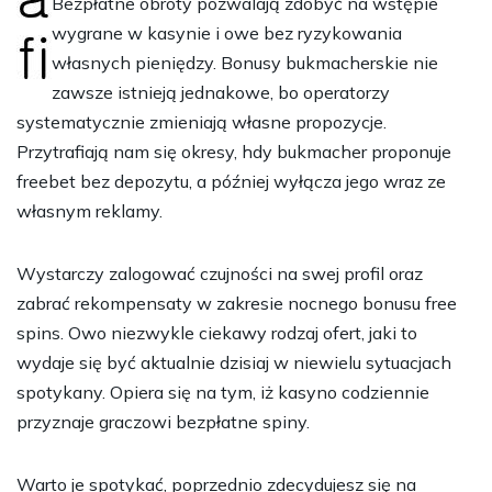
Bezpłatne obroty pozwalają zdobyć na wstępie
wygrane w kasynie i owe bez ryzykowania
własnych pieniędzy. Bonusy bukmacherskie nie
zawsze istnieją jednakowe, bo operatorzy
systematycznie zmieniają własne propozycje.
Przytrafiają nam się okresy, hdy bukmacher proponuje
freebet bez depozytu, a później wyłącza jego wraz ze
własnym reklamy.
Wystarczy zalogować czujności na swej profil oraz
zabrać rekompensaty w zakresie nocnego bonusu free
spins. Owo niezwykle ciekawy rodzaj ofert, jaki to
wydaje się być aktualnie dzisiaj w niewielu sytuacjach
spotykany. Opiera się na tym, iż kasyno codziennie
przyznaje graczowi bezpłatne spiny.
Warto je spotykać, poprzednio zdecydujesz się na