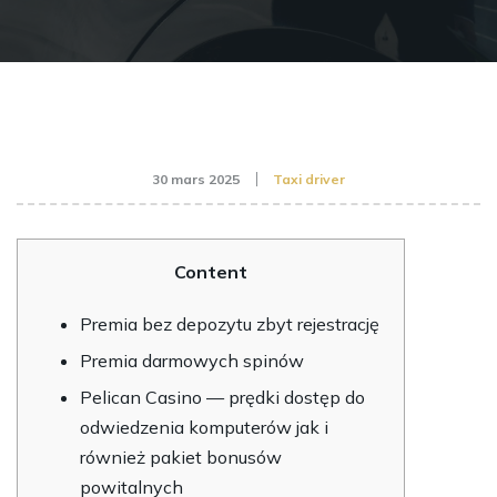
30 mars 2025
Taxi driver
Content
Premia bez depozytu zbyt rejestrację
Premia darmowych spinów
Pelican Casino — prędki dostęp do
odwiedzenia komputerów jak i
również pakiet bonusów
powitalnych