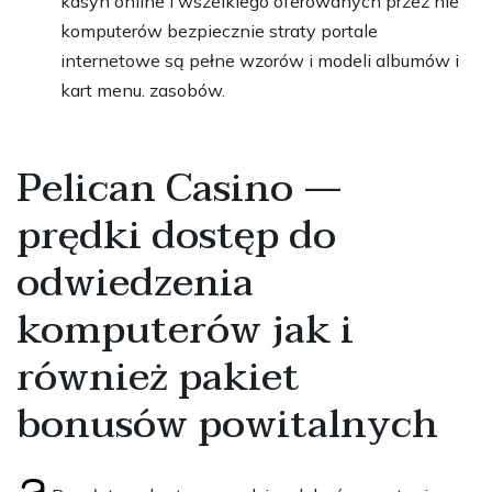
kasyn online i wszelkiego oferowanych przez nie
komputerów bezpiecznie straty portale
internetowe są pełne wzorów i modeli albumów i
kart menu. zasobów.
Pelican Casino —
prędki dostęp do
odwiedzenia
komputerów jak i
również pakiet
bonusów powitalnych