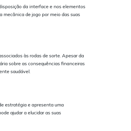
 disposição da interface e nos elementos
ua mecânica de jogo por meio das suas
associados às rodas de sorte. Apesar da
ária sobre as consequências financeiras
ente saudável.
 de estratégia e apresenta uma
de ajudar a elucidar as suas