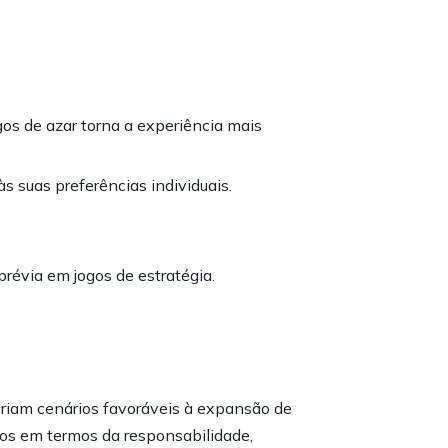
gos de azar torna a experiência mais
às suas preferências individuais.
révia em jogos de estratégia.
criam cenários favoráveis à expansão de
os em termos da responsabilidade,