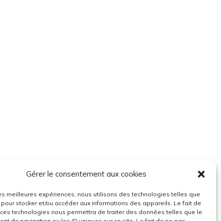
Gérer le consentement aux cookies
 les meilleures expériences, nous utilisons des technologies telles que
 pour stocker et/ou accéder aux informations des appareils. Le fait de
 ces technologies nous permettra de traiter des données telles que le
t de navigation ou les ID uniques sur ce site. Le fait de ne pas