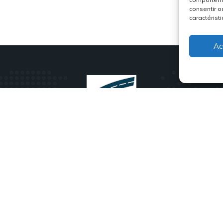
consentir o
caractéristi
Ac
07 82 19 61 19
84, Avenue de
Nous Contacter
Montredon
13008 MARSEILLE