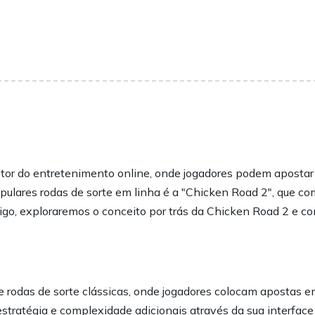
etor do entretenimento online, onde jogadores podem apostar 
pulares rodas de sorte em linha é a "Chicken Road 2", que 
tigo, exploraremos o conceito por trás da Chicken Road 2 e co
rodas de sorte clássicas, onde jogadores colocam apostas em
tratégia e complexidade adicionais através da sua interface 