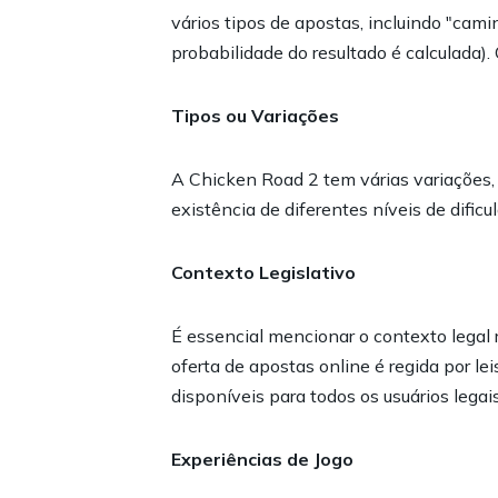
vários tipos de apostas, incluindo "cam
probabilidade do resultado é calculada).
Tipos ou Variações
A Chicken Road 2 tem várias variações, 
existência de diferentes níveis de dificul
Contexto Legislativo
É essencial mencionar o contexto legal 
oferta de apostas online é regida por le
disponíveis para todos os usuários legais
Experiências de Jogo