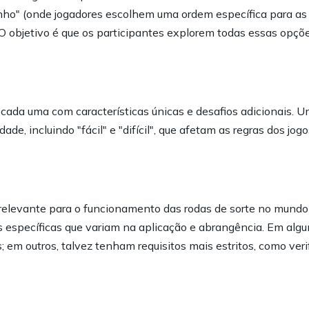
inho" (onde jogadores escolhem uma ordem específica para as 
 O objetivo é que os participantes explorem todas essas opçõe
cada uma com características únicas e desafios adicionais. Um
dade, incluindo "fácil" e "difícil", que afetam as regras dos jo
relevante para o funcionamento das rodas de sorte no mundo on
is específicas que variam na aplicação e abrangência. Em algu
; em outros, talvez tenham requisitos mais estritos, como veri