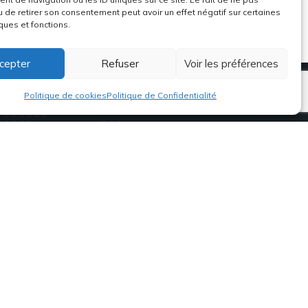
u de retirer son consentement peut avoir un effet négatif sur certaines
ques et fonctions.
cepter
Refuser
Voir les préférences
Politique de cookies
Politique de Confidentialité