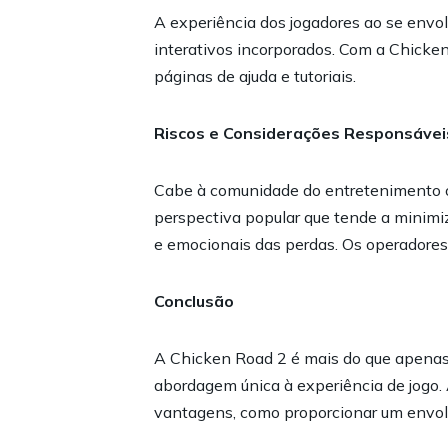
A experiência dos jogadores ao se envolv
interativos incorporados. Com a Chicken
páginas de ajuda e tutoriais.
Riscos e Considerações Responsávei
Cabe à comunidade do entretenimento onl
perspectiva popular que tende a minimi
e emocionais das perdas. Os operadore
Conclusão
A Chicken Road 2 é mais do que apenas o
abordagem única à experiência de jogo. 
vantagens, como proporcionar um envol