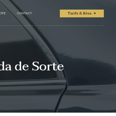
Tarifs & Résa
ROPE
CONTACT
a de Sorte