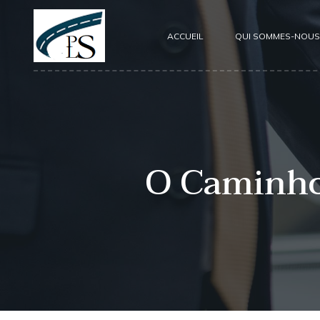
ACCUEIL
QUI SOMMES-NOUS
O Caminho