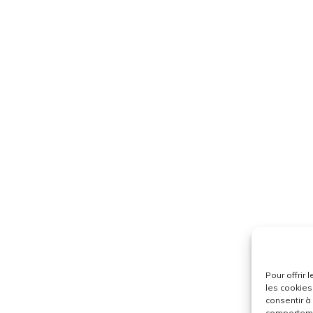
Pour offrir
les cookies
consentir à
comportemen