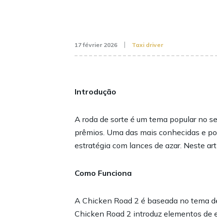
17 février 2026
Taxi driver
Introdução
A roda de sorte é um tema popular no s
prêmios. Uma das mais conhecidas e po
estratégia com lances de azar. Neste ar
Como Funciona
A Chicken Road 2 é baseada no tema de 
Chicken Road 2 introduz elementos de es