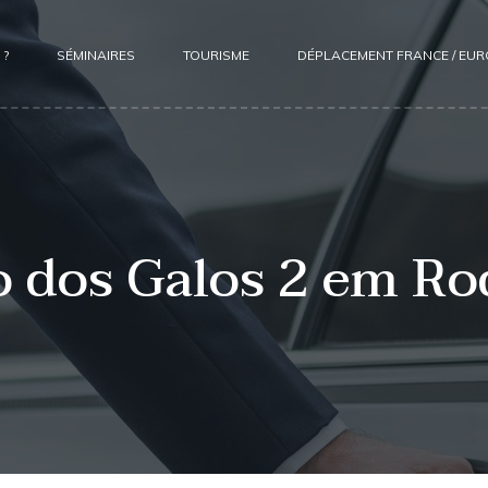
 ?
SÉMINAIRES
TOURISME
DÉPLACEMENT FRANCE / EU
 dos Galos 2 em Rod