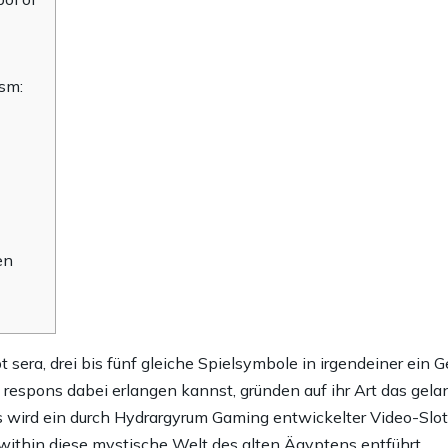
sm:
en
t sera, drei bis fünf gleiche Spielsymbole in irgendeiner ein
e respons dabei erlangen kannst, gründen auf ihr Art das ge
s wird ein durch Hydrargyrum Gaming entwickelter Video-Slot
ithin diese mystische Welt des alten Ägyptens entführt.