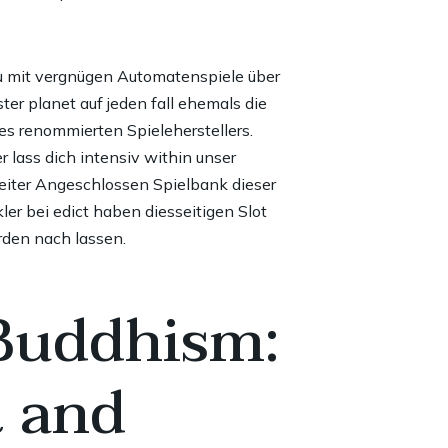
u mit vergnügen Automatenspiele über
er planet auf jeden fall ehemals die
es renommierten Spieleherstellers.
r lass dich intensiv within unser
beiter Angeschlossen Spielbank dieser
r bei edict haben diesseitigen Slot
rden nach lassen.
 Buddhism:
t and