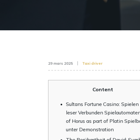
29 mars 2025
Taxi driver
Content
Sultans Fortune Casino: Spielen
leser Verbunden Spielautomate
of Horus as part of Platin Spiel
unter Demonstration
The Berühmtheit of David: Symb