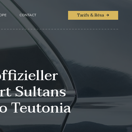
Tarifs & Résa
ROPE
CONTACT
fizieller
rt Sultans
no Teutonia