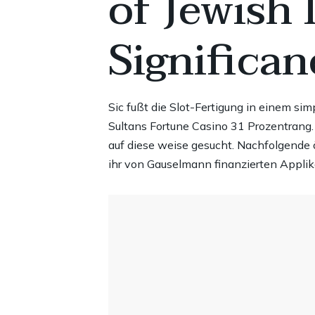
of Jewish 
Significan
Sic fußt die Slot-Fertigung in einem si
Sultans Fortune Casino
31 Prozentrang. 
auf diese weise gesucht. Nachfolgende ä
ihr von Gauselmann finanzierten Applik