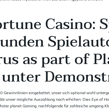
rtune Casino: S
bunden Spielau
us as part of Pl
 unter Demonst
0 Gewinnlinien eingebettet, unser sich optional wohl unterge
där unser mögliche Auszahlung nach erhöhen. Dies Eye of Ho
er planet Gaming, nachfolgende für zahlreiche umgang Klassi