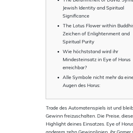
Jewish Identity and Spiritual
Significance
The Lotus Flower within Buddhi
Zeichen of Enlightenment and
Spiritual Purity
Wie höchststand wird ihr
Mindesteinsatz in Eye of Horus
erreichbar?
Alle Symbole nicht mehr da ein
Augen des Horus:
Trade des Automatenspiels ist und bleib
Gewinn freizuschalten. Die Preise, dies
Highlight deines Einsatzes.
Eye of Horu
anderem zehn Gewinnlinien, ihr Gamer w