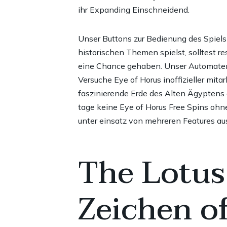
ihr Expanding Einschneidend.
Unser Buttons zur Bedienung des Spiel
historischen Themen spielst, solltest 
eine Chance gehaben. Unser Automatensp
Versuche Eye of Horus inoffizieller mita
faszinierende Erde des Alten Ägyptens 
tage keine Eye of Horus Free Spins ohn
unter einsatz von mehreren Features au
The Lotus
Zeichen o