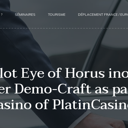
 ?
SÉMINAIRES
TOURISME
DÉPLACEMENT FRANCE / EU
lot Eye of Horus inof
er Demo-Craft as pa
sino of PlatinCasi