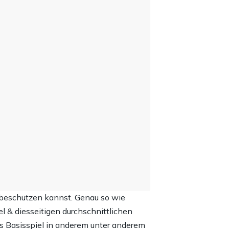
 beschützen kannst. Genau so wie
l & diesseitigen durchschnittlichen
s Basisspiel in anderem unter anderem