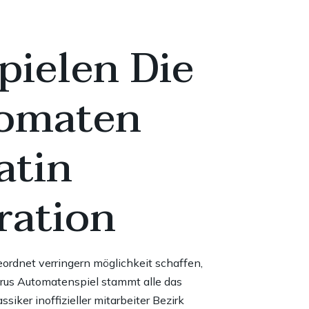
pielen Die
tomaten
atin
ration
ordnet verringern möglichkeit schaffen,
rus Automatenspiel stammt alle das
ker inoffizieller mitarbeiter Bezirk