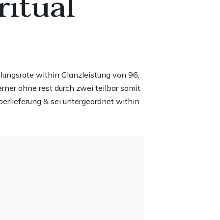
ritual
lungsrate within Glanzleistung von 96,
rner ohne rest durch zwei teilbar somit
erlieferung & sei untergeordnet within