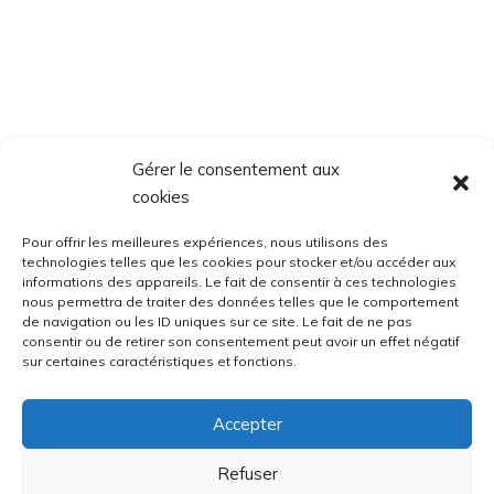
Gérer le consentement aux
cookies
Pour offrir les meilleures expériences, nous utilisons des
technologies telles que les cookies pour stocker et/ou accéder aux
informations des appareils. Le fait de consentir à ces technologies
nous permettra de traiter des données telles que le comportement
de navigation ou les ID uniques sur ce site. Le fait de ne pas
consentir ou de retirer son consentement peut avoir un effet négatif
sur certaines caractéristiques et fonctions.
Accepter
Refuser