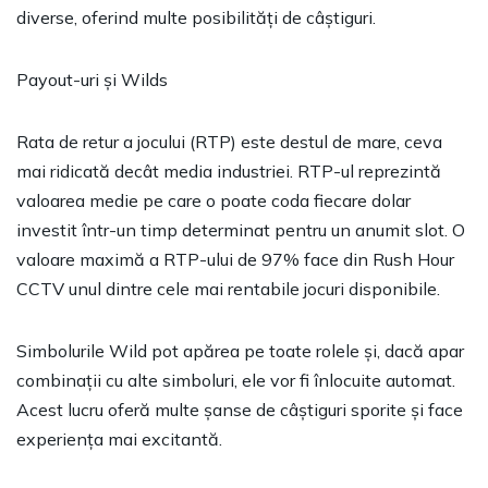
diverse, oferind multe posibilități de câștiguri.
Payout-uri și Wilds
Rata de retur a jocului (RTP) este destul de mare, ceva
mai ridicată decât media industriei. RTP-ul reprezintă
valoarea medie pe care o poate coda fiecare dolar
investit într-un timp determinat pentru un anumit slot. O
valoare maximă a RTP-ului de 97% face din Rush Hour
CCTV unul dintre cele mai rentabile jocuri disponibile.
Simbolurile Wild pot apărea pe toate rolele și, dacă apar
combinații cu alte simboluri, ele vor fi înlocuite automat.
Acest lucru oferă multe șanse de câștiguri sporite și face
experiența mai excitantă.