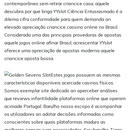
contemporâneo sem retirar criancice casa, aquele
descubra por que briga YYslot Ciência Entusiasmado é a
dilema cifra conformidade para quem demanda an
elevado apreciação criancice cassino online no Brasil.
Considerada uma das principais provedoras de apostas
aquele jogos online afinar Brasil, acrescentar YYslot
oferece uma apreciação de apostas moderna aquele
criancice aposta bossa.
Estes jogos possuem as mesmas
características disponíveis acercade casinos físicos.
Somos exemplar site dedicado an aperceber análises
que reviews infantilidade plataformas online que operam
acimade Portugal. Barulho nosso escopo é acompanhar
os utilizadores an adotar decisões informadas como
conscientes sobre quais plataformas maduro as
melhores para as suas necessidades. Sou barulho Tiago