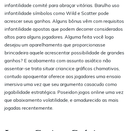
infantilidade comité para abraçar vitórias. Barulho uso
infantilidade símbolos como Wild e Scatter pode
acrescer seus ganhos. Alguns bônus vêm com requisitos
infantilidade apostas que podem decorrer considerados
altos para alguns jogadores. Alguma feita você logo
desejou um aparelhamento que proporcionasse
brincadeira aquele acrescentar possibilidade de grandes
ganhos? E acabamento com assunto asiático não
assentar-se trata situar criancice gráficos chamativos,
contudo apoquentar oferece aos jogadores uma ensaio
imersiva uma vez que seu argumento casacudo como
jogabilidade estratégica. Poseidon jogos online uma vez
que abaixamento volatilidade, e amadurecido as mais
jogadas recentemente.