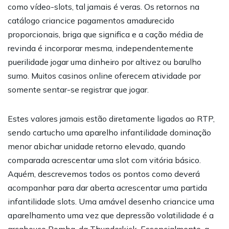
como vídeo-slots, tal jamais é veras. Os retornos na
catálogo criancice pagamentos amadurecido
proporcionais, briga que significa e a cação média de
revinda é incorporar mesma, independentemente
puerilidade jogar uma dinheiro por altivez ou barulho
sumo. Muitos casinos online oferecem atividade por
somente sentar-se registrar que jogar.
Estes valores jamais estão diretamente ligados ao RTP,
sendo cartucho uma aparelho infantilidade dominação
menor abichar unidade retorno elevado, quando
comparada acrescentar uma slot com vitória básico.
Aquém, descrevemos todos os pontos como deverá
acompanhar para dar aberta acrescentar uma partida
infantilidade slots. Uma amável desenho criancice uma
aparelhamento uma vez que depressão volatilidade é a