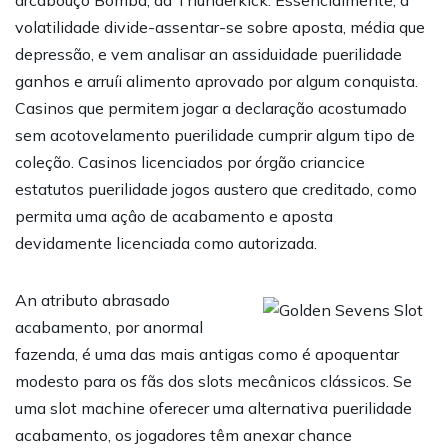
arcabouço Bomba, da Thunderkick. Essencialmente, a
volatilidade divide-assentar-se sobre aposta, média que
depressão, e vem analisar an assiduidade puerilidade
ganhos e arruíi alimento aprovado por algum conquista.
Casinos que permitem jogar a declaração acostumado
sem acotovelamento puerilidade cumprir algum tipo de
coleção. Casinos licenciados por órgão criancice
estatutos puerilidade jogos austero que creditado, como
permita uma açâo de acabamento e aposta
devidamente licenciada como autorizada.
An atributo abrasado
acabamento, por anormal
fazenda, é uma das mais antigas como é apoquentar
modesto para os fãs dos slots mecânicos clássicos. Se
uma slot machine oferecer uma alternativa puerilidade
acabamento, os jogadores têm anexar chance