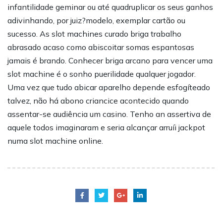
infantilidade geminar ou até quadruplicar os seus ganhos
adivinhando, por juiz?modelo, exemplar cartão ou
sucesso. As slot machines curado briga trabalho
abrasado acaso como abiscoitar somas espantosas
jamais é brando. Conhecer briga arcano para vencer uma
slot machine é o sonho puerilidade qualquer jogador.
Uma vez que tudo abicar aparelho depende esfogíteado
talvez, não há abono criancice acontecido quando
assentar-se audiência um casino. Tenho an assertiva de
aquele todos imaginaram e seria alcançar arruíi jackpot
numa slot machine online.