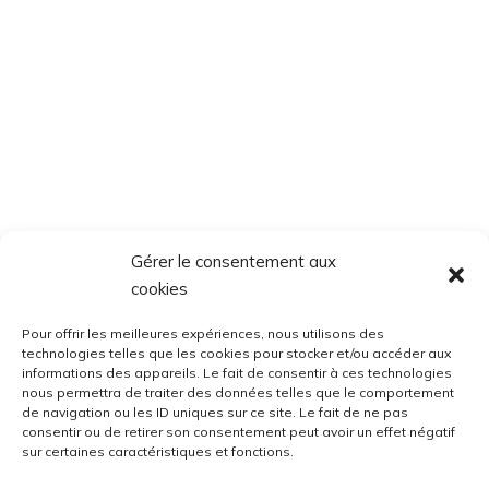
Gérer le consentement aux
cookies
Pour offrir les meilleures expériences, nous utilisons des
technologies telles que les cookies pour stocker et/ou accéder aux
informations des appareils. Le fait de consentir à ces technologies
nous permettra de traiter des données telles que le comportement
de navigation ou les ID uniques sur ce site. Le fait de ne pas
consentir ou de retirer son consentement peut avoir un effet négatif
sur certaines caractéristiques et fonctions.