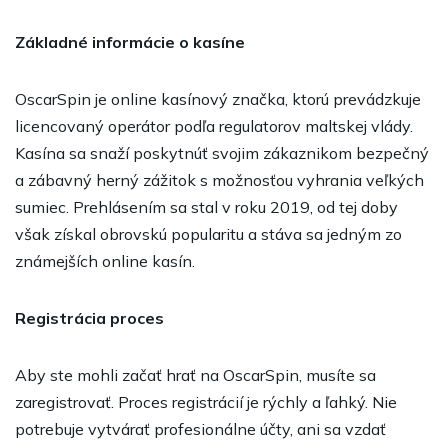
Základné informácie o kasíne
OscarSpin je online kasínový značka, ktorú prevádzkuje
licencovaný operátor podľa regulatorov maltskej vlády.
Kasína sa snaží poskytnúť svojim zákaznikom bezpečný
a zábavný herný zážitok s možnosťou vyhrania veľkých
sumiec. Prehlásením sa stal v roku 2019, od tej doby
však získal obrovskú popularitu a stáva sa jedným zo
známejších online kasín.
Registrácia proces
Aby ste mohli začať hrať na OscarSpin, musíte sa
zaregistrovať. Proces registrácií je rýchly a ľahký. Nie
potrebuje vytvárať profesionálne účty, ani sa vzdať