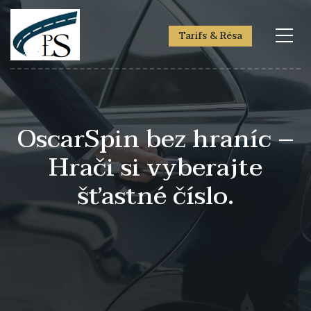
Tarifs & Résa
OscarSpin bez hraníc –
Hrači si vyberajte
šťastné číslo.