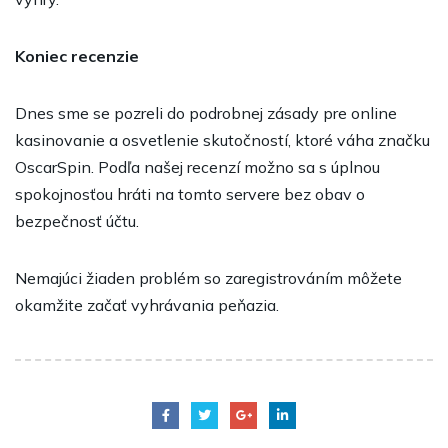
Koniec recenzie
Dnes sme se pozreli do podrobnej zásady pre online
kasinovanie a osvetlenie skutočností, ktoré váha značku
OscarSpin. Podľa našej recenzí možno sa s úplnou
spokojnosťou hráti na tomto servere bez obav o
bezpečnosť účtu.
Nemajúci žiaden problém so zaregistrováním môžete
okamžite začať vyhrávania peňazia.