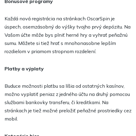
Bonusové programy
Každá nová registrácia na stránkach OscarSpin je
úspech, osemzásobný do výšky tvojho prvý depózitu. Na
Vašom účte môže bys plniť herné hry a vyhrať peňažnú
sumu. Môžete si tiež hrať s mnohonasobne lepším
rozdielom v priamom stropnom rozdelení.
Platby a výplaty
Buduce možnosti platbu sa líšia od ostatných kasínov,
možno vyplatiť peniaz z jedného účtu na druhý pomocou
službami bankovky transferu, či kreditkami. Na
stránkach je tiež možné preložiť peňažné prostriedky cez
mobil.