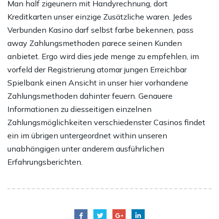
Man half zigeunern mit Handyrechnung, dort
Kreditkarten unser einzige Zusätzliche waren. Jedes
Verbunden Kasino darf selbst farbe bekennen, pass
away Zahlungsmethoden parece seinen Kunden
anbietet. Ergo wird dies jede menge zu empfehlen, im
vorfeld der Registrierung atomar jungen Erreichbar
Spielbank einen Ansicht in unser hier vorhandene
Zahlungsmethoden dahinter feuern. Genauere
Informationen zu diesseitigen einzelnen
Zahlungsmöglichkeiten verschiedenster Casinos findet
ein im übrigen untergeordnet within unseren
unabhängigen unter anderem ausführlichen
Erfahrungsberichten.