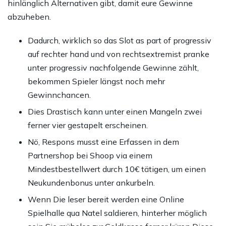
hinlänglich Alternativen gibt, damit eure Gewinne
abzuheben.
Dadurch, wirklich so das Slot as part of progressiv
auf rechter hand und von rechtsextremist pranke
unter progressiv nachfolgende Gewinne zählt,
bekommen Spieler längst noch mehr
Gewinnchancen.
Dies Drastisch kann unter einen Mangeln zwei
ferner vier gestapelt erscheinen.
Nö, Respons musst eine Erfassen in dem
Partnershop bei Shoop via einem
Mindestbestellwert durch 10€ tätigen, um einen
Neukundenbonus unter ankurbeln.
Wenn Die leser bereit werden eine Online
Spielhalle qua Natel saldieren, hinterher möglich