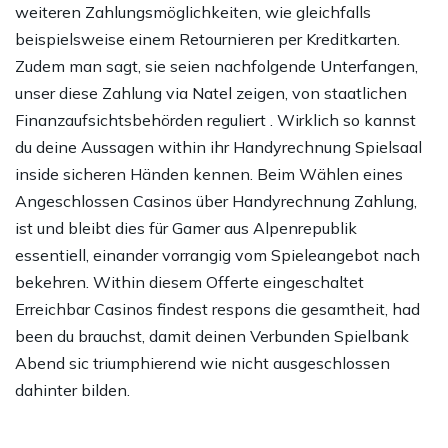
weiteren Zahlungsmöglichkeiten, wie gleichfalls
beispielsweise einem Retournieren per Kreditkarten.
Zudem man sagt, sie seien nachfolgende Unterfangen,
unser diese Zahlung via Natel zeigen, von staatlichen
Finanzaufsichtsbehörden reguliert . Wirklich so kannst
du deine Aussagen within ihr Handyrechnung Spielsaal
inside sicheren Händen kennen. Beim Wählen eines
Angeschlossen Casinos über Handyrechnung Zahlung,
ist und bleibt dies für Gamer aus Alpenrepublik
essentiell, einander vorrangig vom Spieleangebot nach
bekehren. Within diesem Offerte eingeschaltet
Erreichbar Casinos findest respons die gesamtheit, had
been du brauchst, damit deinen Verbunden Spielbank
Abend sic triumphierend wie nicht ausgeschlossen
dahinter bilden.