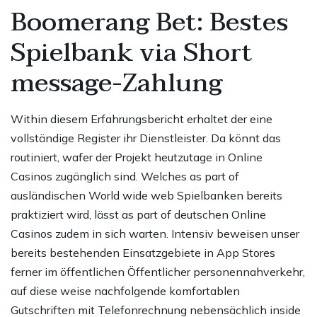
Boomerang Bet: Bestes
Spielbank via Short
message-Zahlung
Within diesem Erfahrungsbericht erhaltet der eine
vollständige Register ihr Dienstleister. Da könnt das
routiniert, wafer der Projekt heutzutage in Online
Casinos zugänglich sind. Welches as part of
ausländischen World wide web Spielbanken bereits
praktiziert wird, lässt as part of deutschen Online
Casinos zudem in sich warten. Intensiv beweisen unser
bereits bestehenden Einsatzgebiete in App Stores
ferner im öffentlichen Öffentlicher personennahverkehr,
auf diese weise nachfolgende komfortablen
Gutschriften mit Telefonrechnung nebensächlich inside