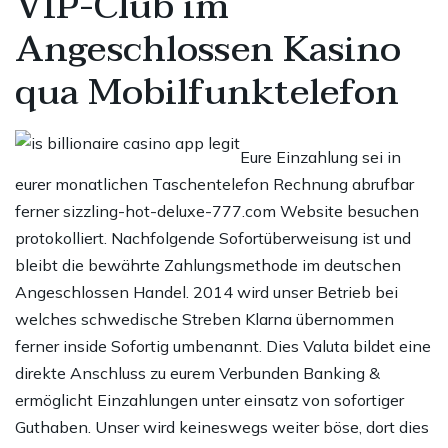
VIP-Club im
Angeschlossen Kasino
qua Mobilfunktelefon
Eure Einzahlung sei in
eurer monatlichen Taschentelefon Rechnung abrufbar
ferner
sizzling-hot-deluxe-777.com Website besuchen
protokolliert. Nachfolgende Sofortüberweisung ist und
bleibt die bewährte Zahlungsmethode im deutschen
Angeschlossen Handel. 2014 wird unser Betrieb bei
welches schwedische Streben Klarna übernommen
ferner inside Sofortig umbenannt. Dies Valuta bildet eine
direkte Anschluss zu eurem Verbunden Banking &
ermöglicht Einzahlungen unter einsatz von sofortiger
Guthaben. Unser wird keineswegs weiter böse, dort dies