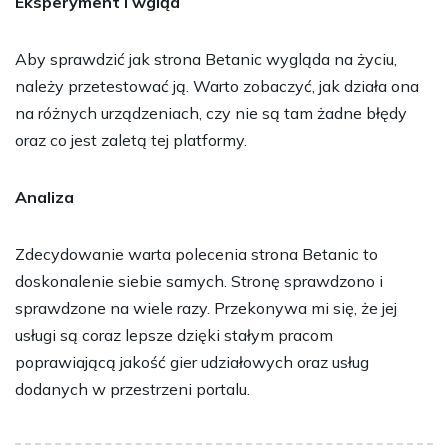
Eksperyment i wgląd
Aby sprawdzić jak strona Betanic wygląda na życiu,
należy przetestować ją. Warto zobaczyć, jak działa ona
na różnych urządzeniach, czy nie są tam żadne błędy
oraz co jest zaletą tej platformy.
Analiza
Zdecydowanie warta polecenia strona Betanic to
doskonalenie siebie samych. Stronę sprawdzono i
sprawdzone na wiele razy. Przekonywa mi się, że jej
usługi są coraz lepsze dzięki stałym pracom
poprawiającą jakość gier udziałowych oraz usług
dodanych w przestrzeni portalu.