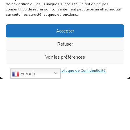
de navigation ou les ID uniques sur ce site. Le fait de ne pas
consentir ou de retirer son consentement peut avoir un effet négatif
sur certaines caractéristiques et fonctions.
Accepter
Refuser
Voir les préférences
Politique de cookies
Politique de Confidentialité
French