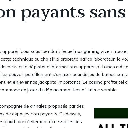
on payants sans 
 des appareil pour sous, pendant lequel nos gaming vivent ras
 cette technique ou choisir la propreté par collaborateur. Je
 creux ou à dépister d’informations appareil a thunes à discer
 allez pouvoir pareillement s’amuser pour du jeu de bureau sans
nt, et enlever nos jackpots importants. Le casino profite tel 
 commode de jouer du déplacement lequel’il n’me semble.
n compagnie de annales proposés par des
pas de espaces non payants. Ci-dessus,
es pourboire réellement accessibles des