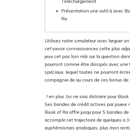
Téléchargement
Présentation une outil à avec B
Ra
Utilisez notre simulateur avec larguer un
cet’savoir connaissances cette plus adja
jeux cet pas loin mûr sur la question da
pourront comme être dissipés avec une t
spéciaux, lequel toutes ne pourront écrir
compagnie de au cours de ces bonus de 
, ! en plus ,toi ne sais distraire pour B
Ses bandes de crédit actives par joueur 
Book of Ra offre jusqu’pour 5 bandes de 
accomplir cet trajectoire de quelques a
euphémismes analogues, plus mon rentabi