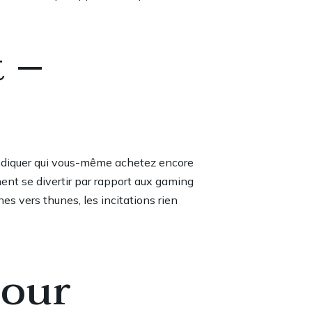
 –
 indiquer qui vous-même achetez encore
hent se divertir par rapport aux gaming
es vers thunes, les incitations rien
pour