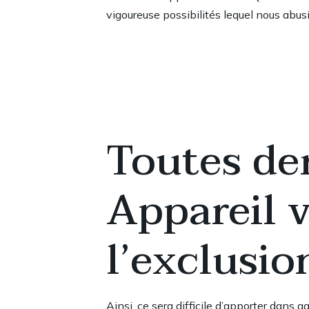
vigoureuse possibilités lequel nous abus
Toutes de
Appareil 
l’exclusi
Ainsi, ce sera difficile d’apporter dan