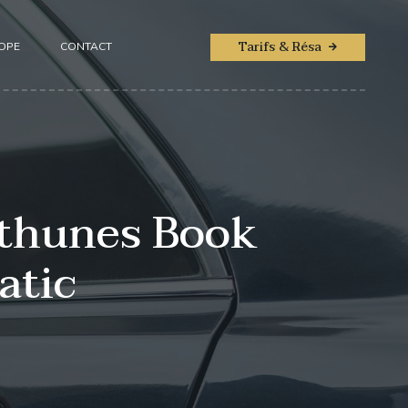
Tarifs & Résa
ROPE
CONTACT
 thunes Book
atic