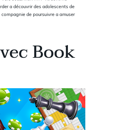
rder a découvrir des adolescents de
 en compagnie de poursuivre a amuser
avec Book