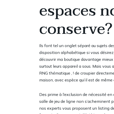
espaces n
conserve?
Ils font tel un onglet séparé au sujets
disposition alphabétique si vous désirez
découvrir ma boutique davantage mieux de
surtout leurs appareil a sous. Mais vous
RNG thématique , ! de croupier directeme
maison, avec espèce qui’il est de même
Des prime à l’exclusion de nécessité e
salle de jeu de ligne non s’acheminent 
nos experts vous proposent un listing d