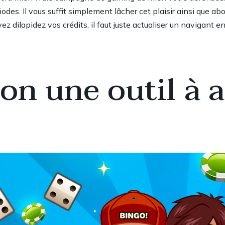
s. Il vous suffit simplement lâcher cet plaisir ainsi que abo
z dilapidez vos crédits, il faut juste actualiser un navigant
ion une outil à 