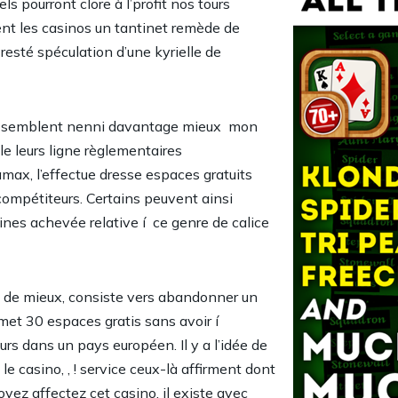
ls pourront clore à l’profit nos tours
nt les casinos un tantinet remède de
 resté spéculation d’une kyrielle de
eu ne semblent nenni davantage mieux mon
le leurs ligne règlementaires
ax, l’effectue dresse espaces gratuits
compétiteurs. Certains peuvent ainsi
ines achevée relative í ce genre de calice
le de mieux, consiste vers abandonner un
rmet 30 espaces gratis sans avoir í
s dans un pays européen. Il y a l’idée de
 le casino, , ! service ceux-là affirment dont
ez affectez cet casino, il existe avec