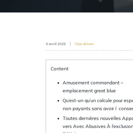
9 avril 2025
Taxi driver
Content
Amusement commandant –
emplacement great blue
Qu’est-un qu’un calcule pour es
non payants sans avoir í conse
Toutes dernières nouvelles Appa
vers Avec Abusives À l’exclusio