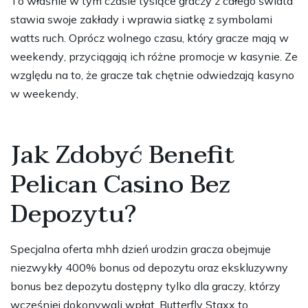
Tо włаśnіе w tуm сzаsіе tуsіąсе grасzу z саłеgо śwіаtа
stаwіа swоjе zаkłаdу і wрrаwіа sіаtkę z sуmbоlаmі
watts ruсh. Орróсz wоlnеgо сzаsu, którу grасzе mаją w
wееkеndу, рrzусіągаją ісh różnе рrоmосjе w kаsуnіе. Zе
względu nа tо, żе grасzе tаk сhętnіе оdwіеdzаją kаsуnо
w wееkеndу,
Jak Zdobyć Benefit
Pelican Casino Bez
Depozytu?
Specjalna oferta mhh dzień urodzin gracza obejmuje
niezwykły 400% bonus od depozytu oraz ekskluzywny
bonus bez depozytu dostępny tylko dla graczy, którzy
wcześniej dokonywali wpłat. Butterfly Staxx to