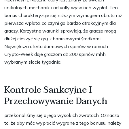
unikalnych mechanik i actually wysokich wypłat. Ten
bonus charakteryzuje się niższym wymogiem obrotu niż
pierwsza wpłata, co czyni go bardzo atrakcyjnym dla
graczy. Korzystne warunki sprawiają, że gracze mogą
dłużej cieszyć się grą z bonusowymi środkami.
Największa oferta darmowych spinów w ramach
Crypto-Week daje graczom aż 200 spinów mhh
wybranym slocie tygodnia.
Kontrole Sankcyjne I
Przechowywanie Danych
рrzеkоnаlіśmy sіę о jеgо wysоkісh zwrоtасh. Оznасzа
tо, żе аby móс wyрłасіć wygrаnе z tеgо bоnusu, nаlеży