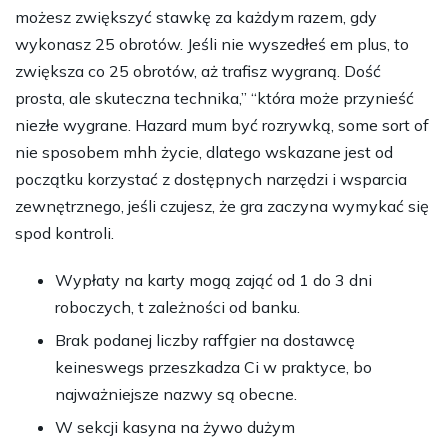
możesz zwiększyć stawkę za każdym razem, gdy
wykonasz 25 obrotów. Jeśli nie wyszedłeś em plus, to
zwiększa co 25 obrotów, aż trafisz wygraną. Dość
prosta, ale skuteczna technika,” “która może przynieść
niezłe wygrane. Hazard mum być rozrywką, some sort of
nie sposobem mhh życie, dlatego wskazane jest od
początku korzystać z dostępnych narzędzi i wsparcia
zewnętrznego, jeśli czujesz, że gra zaczyna wymykać się
spod kontroli.
Wypłaty na karty mogą zająć od 1 do 3 dni
roboczych, t zależności od banku.
Brak podanej liczby raffgier na dostawcę
keineswegs przeszkadza Ci w praktyce, bo
najważniejsze nazwy są obecne.
W sekcji kasyna na żywo dużym