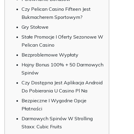
Czy Pelican Casino Fifteen Jest
Bukmacherem Sportowym?
Gry Stołowe
Stałe Promocje I Oferty Sezonowe W
Pelican Casino
Bezproblemowe Wypłaty
Hojny Bonus 100% + 50 Darmowych
Spinów
Czy Dostępna Jest Aplikacja Android
Do Pobierania U Casino Pl Na
Bezpieczne I Wygodne Opcje
Płatności
Darmowych Spinów W Strolling
Staxx: Cubic Fruits