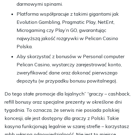
darmowymi spinami.
Platforma współpracuje z takimi gigantami jak
Evolution Gambling, Pragmatic Play, NetEnt,
Microgaming czy Play’n GO, gwarantując
najwyższą jakość rozgrywki w Pelican Casino
Polska.
Aby skorzystać z bonusów w Personal computer
Pelican Casino, wystarczy zarejestrować konto,
zweryfikować dane oraz dokonać pierwszego
depozytu (w przypadku bonusu powitalnego).
Do tego stałe promocje dla lojalnych” “graczy – cashback,
refill bonusy oraz specjalne prezenty w określone dni
tygodnia. To oznacza, że serwis nie posiada polskiej
koncesji, ale jest dostępny dla graczy z Polski. Takie
kasyna funkcjonują legalnie w szarej strefie – korzystasz
mhh własną odpowiedzialność. Nie jest to miejsce