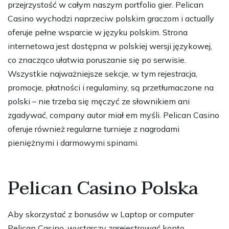
przejrzystość w całym naszym portfolio gier. Pelican
Casino wychodzi naprzeciw polskim graczom i actually
oferuje pełne wsparcie w języku polskim. Strona
internetowa jest dostępna w polskiej wersji językowej,
co znacząco ułatwia poruszanie się po serwisie.
Wszystkie najważniejsze sekcje, w tym rejestracja,
promocje, płatności i regulaminy, są przetłumaczone na
polski – nie trzeba się męczyć ze słownikiem ani
zgadywać, company autor miał em myśli. Pelican Casino
oferuje również regularne turnieje z nagrodami
pieniężnymi i darmowymi spinami.
Pelican Casino Polska
Aby skorzystać z bonusów w Laptop or computer
Pelican Casino, wystarczy zarejestrować konto,