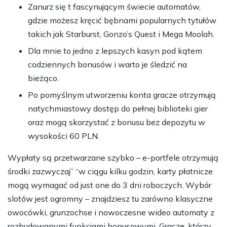
Zanurz się t fascynującym świecie automatów,
gdzie możesz kręcić bębnami popularnych tytułów
takich jak Starburst, Gonzo’s Quest i Mega Moolah.
Dla mnie to jedno z lepszych kasyn pod kątem
codziennych bonusów i warto je śledzić na
bieżąco.
Po pomyślnym utworzeniu konta gracze otrzymują
natychmiastowy dostęp do pełnej biblioteki gier
oraz mogą skorzystać z bonusu bez depozytu w
wysokości 60 PLN.
Wypłaty są przetwarzane szybko – e-portfele otrzymują
środki zazwyczaj” “w ciągu kilku godzin, karty płatnicze
mogą wymagać od just one do 3 dni roboczych. Wybór
slotów jest ogromny – znajdziesz tu zarówno klasyczne
owocówki, grunzochse i nowoczesne wideo automaty z
rozbudowanymi funkcjami bonusowymi. Gracze, którzy