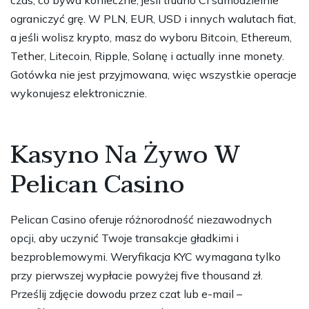
czas, co bywa konieczne, jeśli trudno Ci samodzielnie
ograniczyć grę. W PLN, EUR, USD i innych walutach fiat,
a jeśli wolisz krypto, masz do wyboru Bitcoin, Ethereum,
Tether, Litecoin, Ripple, Solanę i actually inne monety.
Gotówka nie jest przyjmowana, więc wszystkie operacje
wykonujesz elektronicznie.
Kasyno Na Żywo W
Pelican Casino
Pelican Casino oferuje różnorodność niezawodnych
opcji, aby uczynić Twoje transakcje gładkimi i
bezproblemowymi. Weryfikacja KYC wymagana tylko
przy pierwszej wypłacie powyżej five thousand zł.
Prześlij zdjęcie dowodu przez czat lub e-mail –