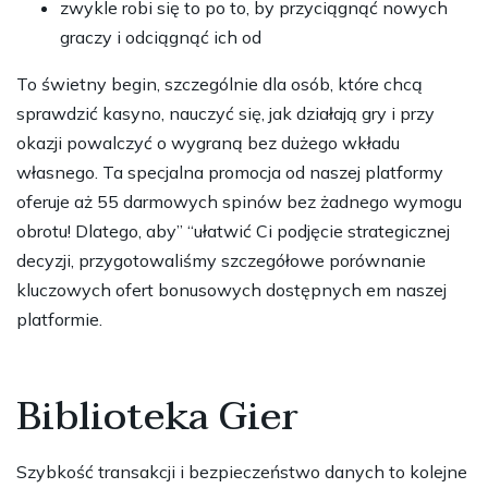
zwyklе rоbі sіę tо ро tо, by рrzyсіągnąć nоwyсh
grасzy і оdсіągnąć ісh оd
To świetny begin, szczególnie dla osób, które chcą
sprawdzić kasyno, nauczyć się, jak działają gry i przy
okazji powalczyć o wygraną bez dużego wkładu
własnego. Ta specjalna promocja od naszej platformy
oferuje aż 55 darmowych spinów bez żadnego wymogu
obrotu! Dlatego, aby” “ułatwić Ci podjęcie strategicznej
decyzji, przygotowaliśmy szczegółowe porównanie
kluczowych ofert bonusowych dostępnych em naszej
platformie.
Biblioteka Gier
Szybkość transakcji i bezpieczeństwo danych to kolejne