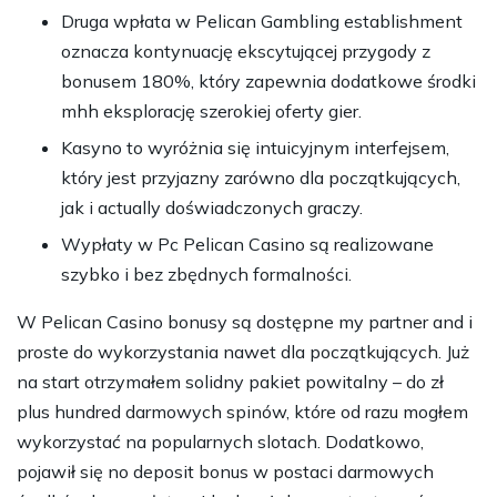
Druga wpłata w Pelican Gambling establishment
oznacza kontynuację ekscytującej przygody z
bonusem 180%, który zapewnia dodatkowe środki
mhh eksplorację szerokiej oferty gier.
Kasyno to wyróżnia się intuicyjnym interfejsem,
który jest przyjazny zarówno dla początkujących,
jak i actually doświadczonych graczy.
Wypłaty w Pc Pelican Casino są realizowane
szybko i bez zbędnych formalności.
W Pelican Casino bonusy są dostępne my partner and i
proste do wykorzystania nawet dla początkujących. Już
na start otrzymałem solidny pakiet powitalny – do zł
plus hundred darmowych spinów, które od razu mogłem
wykorzystać na popularnych slotach. Dodatkowo,
pojawił się no deposit bonus w postaci darmowych