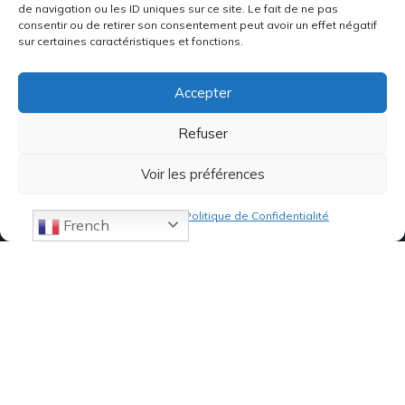
de navigation ou les ID uniques sur ce site. Le fait de ne pas
consentir ou de retirer son consentement peut avoir un effet négatif
sur certaines caractéristiques et fonctions.
Accepter
Refuser
Voir les préférences
Politique de cookies
Politique de Confidentialité
French