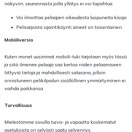
näkyviin, seurannasta joilla yllätys ei voi tapahtua.
Voi ilmoittaa pelaajien oikeudesta luopuneita kisoja
Pelisarjoista sijaintikäynti aineet on toisenlainen.
Mobiiliversio
Kuten monet uusimmat mobiili-tuki tarjotaan myös tässä
ja siitä ilmenee pelaaja saa kertoa niiden pelaamiseen
liittyviä tietoja ja mahdollisesti salasana, jolloin
onnistuneen pelikilpailun sisällöllinen ymmärtyminen ei
vaihda paikkansa.
Turvallisuus
Mielestämme sivuilla turva- ja vapautta koskematut
asetuksista on selvästi saatu selvennys.