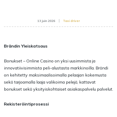
13 juin 2026
Taxi driver
Brändin Yleiskatsaus
Bonukset – Online Casino on yksi uusimmista ja
innovatiivisimmista peli-alustasta markkinoilla. Brändi
on kehitetty maksimaalisoimalla pelaajan kokemusta
sekä tarjoamalla laaja valikoima pelejä, kattavat
bonukset sekä yksityiskohtaiset asiakaspalvelu palvelut.
Rekisteröintiprosessi