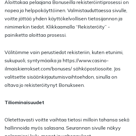
Aloittakaa pelaajana Bonuseilla rekisteröintiprosessi on
nopea ja helppokäyttöinen. Valmistauduttaessa sivulle,
voitte jättää yhden käyttökelvollisen tietosijannon ja
nimimerkin tiedot. Klikkaamalla “Rekisteröity” -
painiketta aloittaa prosessi.
Välitämme vain perustiedot rekisteriin, kuten etunimi,
sukupuoli, syntymäaika ja
https://www.casino-
ilmaiskierrokset.com/bonuses/
sähköpostiosoite. Jos
valitsette sisäänkirjautumisvaihtoehdon, sinulla on
oltava jo rekisteröitynyt Bonukseen.
Tiliominaisuudet
Oletettavasti voitte vaihtaa tietosi milloin tahansa sekä
hallinnoida myös salasana. Seurannan sivulle näkyy