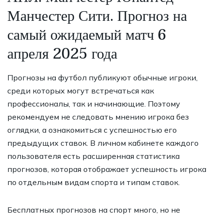
Манчестер Сити. Прогноз на
самый ожидаемый матч 6
апреля 2025 года
Прогнозы на футбол публикуют обычные игроки,
среди которых могут встречаться как
профессионалы, так и начинающие. Поэтому
рекомендуем не следовать мнению игрока без
оглядки, а ознакомиться с успешностью его
предыдущих ставок. В личном кабинете каждого
пользователя есть расширенная статистика
прогнозов, которая отображает успешность игрока
по отдельным видам спорта и типам ставок.
Бесплатных прогнозов на спорт много, но не