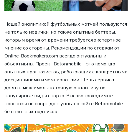
Нашей аналитикой футбольных матчей пользуются
не только новички, но также опытные беттеры,
которым время от времени требуется экспертное
мнение со стороны. Рекомендации по ставкам от
Online-Bookmakers.com всегда актуальны и
объективны. Проект Betonmobile – это команда
опытных прогнозистов, работающих с конкретными
дисциплинами и чемпионатами. Цель сервиса –
давать максимально точную аналитику на
популярные виды спорта. Высокопроходимые
прогнозы на спорт доступны на сайте Betonmobile
без платных подписок.