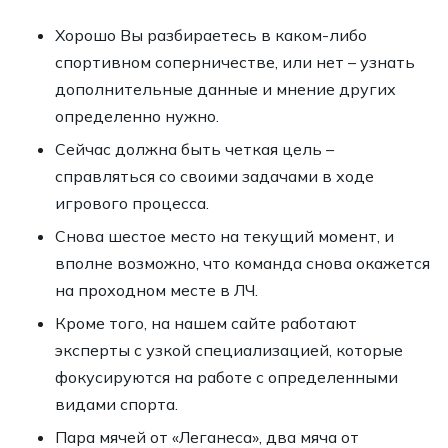
Хорошо Вы разбираетесь в каком-либо
спортивном соперничестве, или нет – узнать
дополнительные данные и мнение других
определенно нужно.
Сейчас должна быть четкая цель –
справляться со своими задачами в ходе
игрового процесса.
Снова шестое место на текущий момент, и
вполне возможно, что команда снова окажется
на проходном месте в ЛЧ.
Кроме того, на нашем сайте работают
эксперты с узкой специализацией, которые
фокусируются на работе с определенными
видами спорта.
Пара мячей от «Леганеса», два мяча от