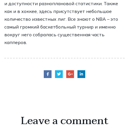
и доступности разноплановой статистики. Также
как и в хоккее, здесь присутствует небольшое
количество известных лиг. Все знают о NBA – это
самый громкий баскетбольный турнир и именно
вокруг него собралась существенная часть
капперов.
Leave a comment