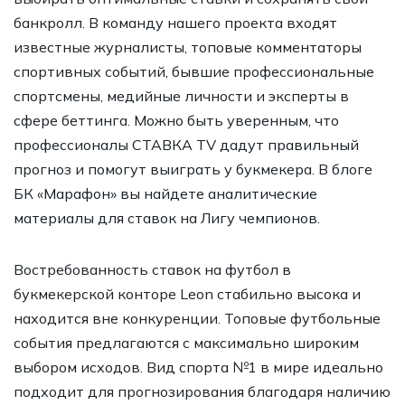
банкролл. В команду нашего проекта входят
известные журналисты, топовые комментаторы
спортивных событий, бывшие профессиональные
спортсмены, медийные личности и эксперты в
сфере беттинга. Можно быть уверенным, что
профессионалы СТАВКА TV дадут правильный
прогноз и помогут выиграть у букмекера. В блоге
БК «Марафон» вы найдете аналитические
материалы для ставок на Лигу чемпионов.
Востребованность ставок на футбол в
букмекерской конторе Leon стабильно высока и
находится вне конкуренции. Топовые футбольные
события предлагаются с максимально широким
выбором исходов. Вид спорта №1 в мире идеально
подходит для прогнозирования благодаря наличию