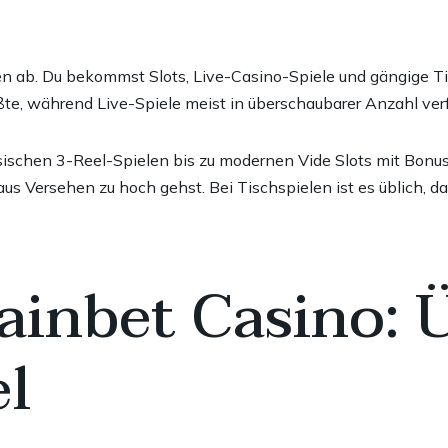
en ab. Du bekommst Slots, Live-Casino-Spiele und gängige T
ößte, während Live-Spiele meist in überschaubarer Anzahl ver
ssischen 3-Reel-Spielen bis zu modernen Vide Slots mit Bonu
aus Versehen zu hoch gehst. Bei Tischspielen ist es üblich, da
ainbet Casino: 
l