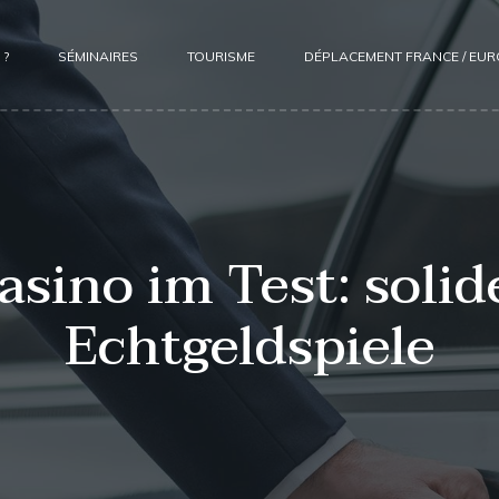
 ?
SÉMINAIRES
TOURISME
DÉPLACEMENT FRANCE / EU
sino im Test: solid
Echtgeldspiele