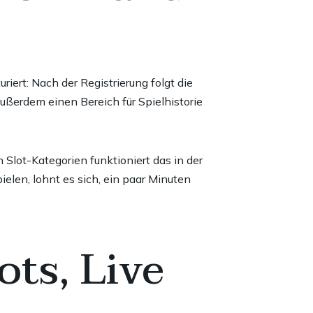
riert: Nach der Registrierung folgt die
ußerdem einen Bereich für Spielhistorie
n Slot-Kategorien funktioniert das in der
ielen, lohnt es sich, ein paar Minuten
ots, Live