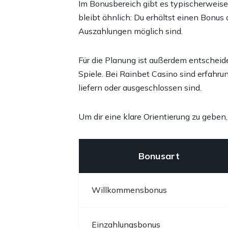
Im Bonusbereich gibt es typischerweise
bleibt ähnlich: Du erhältst einen Bonus
Auszahlungen möglich sind.
Für die Planung ist außerdem entscheide
Spiele. Bei Rainbet Casino sind erfahr
liefern oder ausgeschlossen sind.
Um dir eine klare Orientierung zu geben,
Bonusart
Willkommensbonus
Einzahlungsbonus