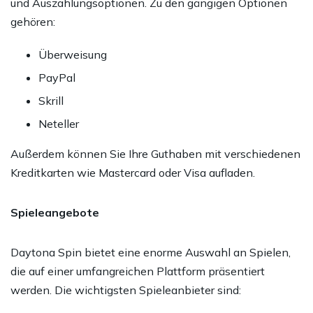
und Auszahlungsoptionen. Zu den gängigen Optionen
gehören:
Überweisung
PayPal
Skrill
Neteller
Außerdem können Sie Ihre Guthaben mit verschiedenen
Kreditkarten wie Mastercard oder Visa aufladen.
Spieleangebote
Daytona Spin bietet eine enorme Auswahl an Spielen,
die auf einer umfangreichen Plattform präsentiert
werden. Die wichtigsten Spieleanbieter sind: