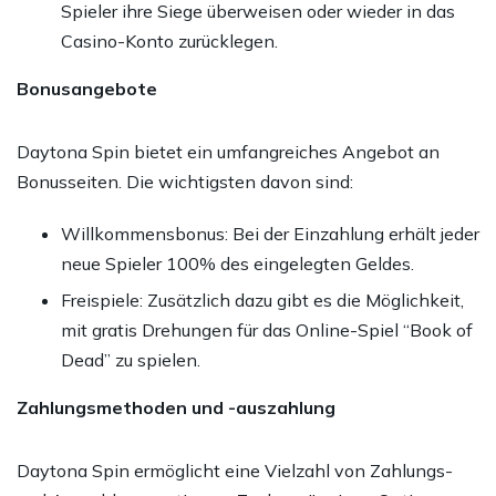
Spieler ihre Siege überweisen oder wieder in das
Casino-Konto zurücklegen.
Bonusangebote
Daytona Spin bietet ein umfangreiches Angebot an
Bonusseiten. Die wichtigsten davon sind:
Willkommensbonus: Bei der Einzahlung erhält jeder
neue Spieler 100% des eingelegten Geldes.
Freispiele: Zusätzlich dazu gibt es die Möglichkeit,
mit gratis Drehungen für das Online-Spiel “Book of
Dead” zu spielen.
Zahlungsmethoden und -auszahlung
Daytona Spin ermöglicht eine Vielzahl von Zahlungs-