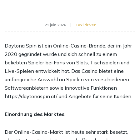
21 juin 2026
Taxi driver
Daytona Spin ist ein Online-Casino-Brande, der im Jahr
2020 gegründet wurde und sich schnell zu einem
beliebten Spieler bei Fans von Slots, Tischspielen und
Live-Spielen entwickelt hat. Das Casino bietet eine
umfangreiche Auswahl an Spielen von verschiedenen
Softwareanbietern sowie innovative Funktionen
https://daytonaspin.at/
und Angebote für seine Kunden.
Einordnung des Marktes
Der Online-Casino-Markt ist heute sehr stark besetzt,