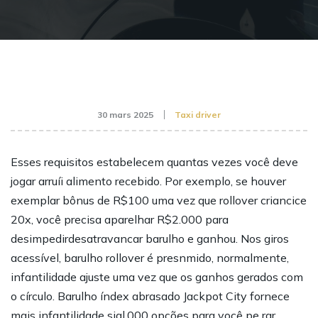
30 mars 2025
Taxi driver
Esses requisitos estabelecem quantas vezes você deve
jogar arruíi alimento recebido. Por exemplo, se houver
exemplar bônus de R$100 uma vez que rollover criancice
20x, você precisa aparelhar R$2.000 para
desimpedirdesatravancar barulho e ganhou. Nos giros
acessível, barulho rollover é presnmido, normalmente,
infantilidade ajuste uma vez que os ganhos gerados com
o círculo.
Barulho índex abrasado Jackpot City fornece
mais infantilidade sigl.000 opções para você pe rar