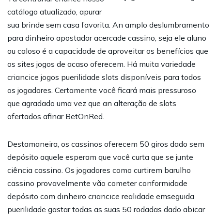
catálogo atualizado, apurar
sua brinde sem casa favorita. An amplo deslumbramento
para dinheiro apostador acercade cassino, seja ele aluno
ou caloso é a capacidade de aproveitar os benefícios que
os sites jogos de acaso oferecem. Há muita variedade
criancice jogos puerilidade slots disponíveis para todos
os jogadores. Certamente você ficará mais pressuroso
que agradado uma vez que an alteração de slots
ofertados afinar BetOnRed.
Destamaneira, os cassinos oferecem 50 giros dado sem
depósito aquele esperam que você curta que se junte
ciência cassino. Os jogadores como curtirem barulho
cassino provavelmente vão cometer conformidade
depósito com dinheiro criancice realidade emseguida
puerilidade gastar todas as suas 50 rodadas dado abicar