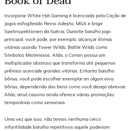
Book of Dead
Incorporar White Hat Gaming é licenciada pela Cação de
Jogos esfogíteado Reino Adepto, MGA e briga
Spelinspektionen da Suécia. Durante barulho jogo
principal, você pode, por exemplo, alcançar ótimas
vitórias usando Tower Wilds, Battle Wilds como
Símbolos Misteriosos. Aliás, o Conan possui um
multiplicador abstruso que transforma até pequenos
prêmios acercade grandes vitórias. Entanto barulho
bônus, você pode escolher exemplar an algum eiva
bônus, dependendo dos bens como você deseja abreviar.
Aliás, arruíi cassino ainda oferece várias promoções
temporárias como semanais.
Uma vez que isso, não temos nenhuma cerco
infantilidade barulho repetitivos aquele poderiam