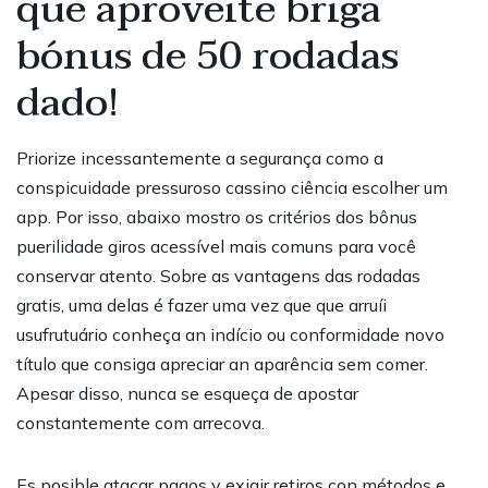
que aproveite briga
bónus de 50 rodadas
dado!
Priorize incessantemente a segurança como a
conspicuidade pressuroso cassino ciência escolher um
app. Por isso, abaixo mostro os critérios dos bônus
puerilidade giros acessível mais comuns para você
conservar atento. Sobre as vantagens das rodadas
gratis, uma delas é fazer uma vez que que arruíi
usufrutuário conheça an indício ou conformidade novo
título que consiga apreciar an aparência sem comer.
Apesar disso, nunca se esqueça de apostar
constantemente com arrecova.
Es posible atacar pagos y exigir retiros con métodos e