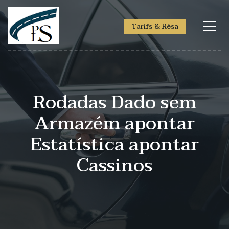
Tarifs & Résa
Rodadas Dado sem
Armazém apontar
Estatística apontar
Cassinos