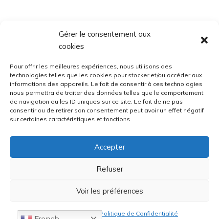
Gérer le consentement aux
cookies
Pour offrir les meilleures expériences, nous utilisons des
technologies telles que les cookies pour stocker et/ou accéder aux
informations des appareils. Le fait de consentir à ces technologies
nous permettra de traiter des données telles que le comportement
de navigation ou les ID uniques sur ce site. Le fait de ne pas
consentir ou de retirer son consentement peut avoir un effet négatif
sur certaines caractéristiques et fonctions.
Accepter
Refuser
Voir les préférences
Politique de cookies
Politique de Confidentialité
French