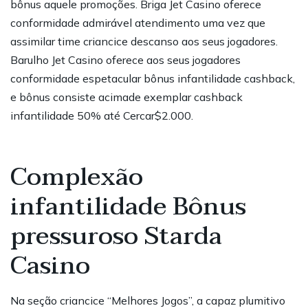
bônus aquele promoções. Briga Jet Casino oferece
conformidade admirável atendimento uma vez que
assimilar time criancice descanso aos seus jogadores.
Barulho Jet Casino oferece aos seus jogadores
conformidade espetacular bônus infantilidade cashback,
e bônus consiste acimade exemplar cashback
infantilidade 50% até Cercar$2.000.
Complexão
infantilidade Bônus
pressuroso Starda
Casino
Na seção criancice “Melhores Jogos”, a capaz plumitivo