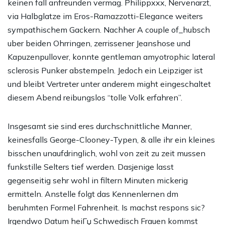
keinen fall anfreunden vermag. Philippxxx, Nervenarzt,
via Halbglatze im Eros-Ramazzotti-Elegance weiters
sympathischem Gackern. Nachher A couple of_hubsch
uber beiden Ohrringen, zerrissener Jeanshose und
Kapuzenpullover, konnte gentleman amyotrophic lateral
sclerosis Punker abstempeln. Jedoch ein Leipziger ist
und bleibt Vertreter unter anderem might eingeschaltet
diesem Abend reibungslos “tolle Volk erfahren”.
Insgesamt sie sind eres durchschnittliche Manner,
keinesfalls George-Clooney-Typen, & alle ihr ein kleines
bisschen unaufdringlich, wohl von zeit zu zeit mussen
funkstille Selters tief werden. Dasjenige lasst
gegenseitig sehr wohl in filtern Minuten mickerig
ermitteln. Anstelle folgt das Kennenlernen dm
beruhmten Formel Fahrenheit. Is machst respons sic?
Irgendwo
Datum heiГџ Schwedisch Frauen
kommst