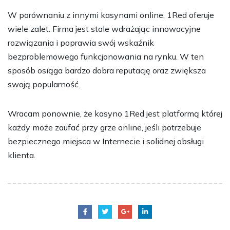
W porównaniu z innymi kasynami online, 1Red oferuje
wiele zalet. Firma jest stale wdrażając innowacyjne
rozwiązania i poprawia swój wskaźnik
bezproblemowego funkcjonowania na rynku. W ten
sposób osiąga bardzo dobra reputację oraz zwiększa
swoją popularność.
Wracam ponownie, że kasyno 1Red jest platformą której
każdy może zaufać przy grze online, jeśli potrzebuje
bezpiecznego miejsca w Internecie i solidnej obsługi
klienta.