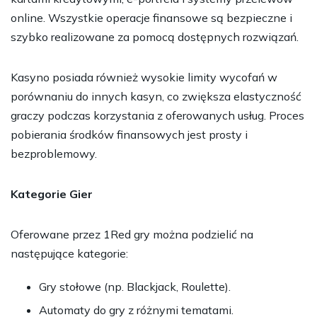
online. Wszystkie operacje finansowe są bezpieczne i
szybko realizowane za pomocą dostępnych rozwiązań.
Kasyno posiada również wysokie limity wycofań w
porównaniu do innych kasyn, co zwiększa elastyczność
graczy podczas korzystania z oferowanych usług. Proces
pobierania środków finansowych jest prosty i
bezproblemowy.
Kategorie Gier
Oferowane przez 1Red gry można podzielić na
następujące kategorie:
Gry stołowe (np. Blackjack, Roulette).
Automaty do gry z różnymi tematami.