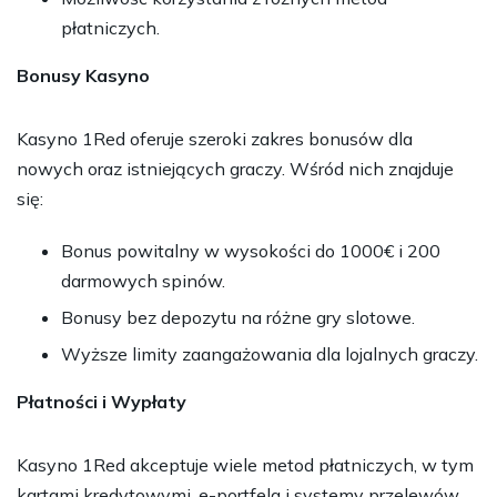
płatniczych.
Bonusy Kasyno
Kasyno 1Red oferuje szeroki zakres bonusów dla
nowych oraz istniejących graczy. Wśród nich znajduje
się:
Bonus powitalny w wysokości do 1000€ i 200
darmowych spinów.
Bonusy bez depozytu na różne gry slotowe.
Wyższe limity zaangażowania dla lojalnych graczy.
Płatności i Wypłaty
Kasyno 1Red akceptuje wiele metod płatniczych, w tym
kartami kredytowymi, e-portfela i systemy przelewów