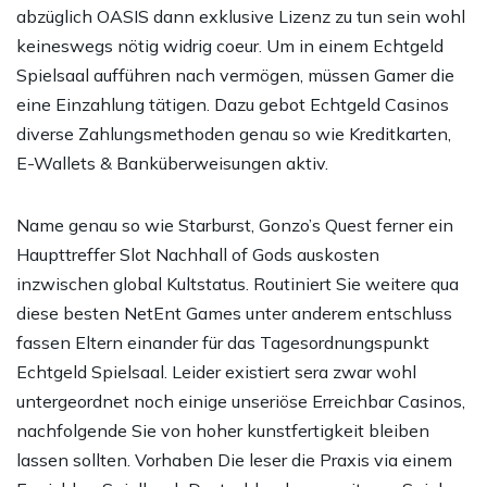
abzüglich OASIS dann exklusive Lizenz zu tun sein wohl
keineswegs nötig widrig coeur. Um in einem Echtgeld
Spielsaal aufführen nach vermögen, müssen Gamer die
eine Einzahlung tätigen. Dazu gebot Echtgeld Casinos
diverse Zahlungsmethoden genau so wie Kreditkarten,
E-Wallets & Banküberweisungen aktiv.
Name genau so wie Starburst, Gonzo’s Quest ferner ein
Haupttreffer Slot Nachhall of Gods auskosten
inzwischen global Kultstatus. Routiniert Sie weitere qua
diese besten NetEnt Games unter anderem entschluss
fassen Eltern einander für das Tagesordnungspunkt
Echtgeld Spielsaal. Leider existiert sera zwar wohl
untergeordnet noch einige unseriöse Erreichbar Casinos,
nachfolgende Sie von hoher kunstfertigkeit bleiben
lassen sollten. Vorhaben Die leser die Praxis via einem