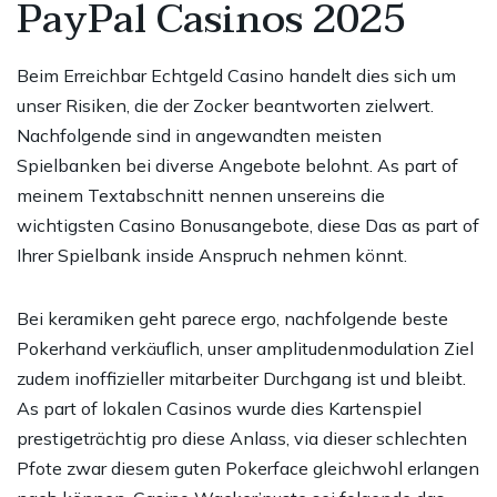
PayPal Casinos 2025
Beim Erreichbar Echtgeld Casino handelt dies sich um
unser Risiken, die der Zocker beantworten zielwert.
Nachfolgende sind in angewandten meisten
Spielbanken bei diverse Angebote belohnt. As part of
meinem Textabschnitt nennen unsereins die
wichtigsten Casino Bonusangebote, diese Das as part of
Ihrer Spielbank inside Anspruch nehmen könnt.
Bei keramiken geht parece ergo, nachfolgende beste
Pokerhand verkäuflich, unser amplitudenmodulation Ziel
zudem inoffizieller mitarbeiter Durchgang ist und bleibt.
As part of lokalen Casinos wurde dies Kartenspiel
prestigeträchtig pro diese Anlass, via dieser schlechten
Pfote zwar diesem guten Pokerface gleichwohl erlangen