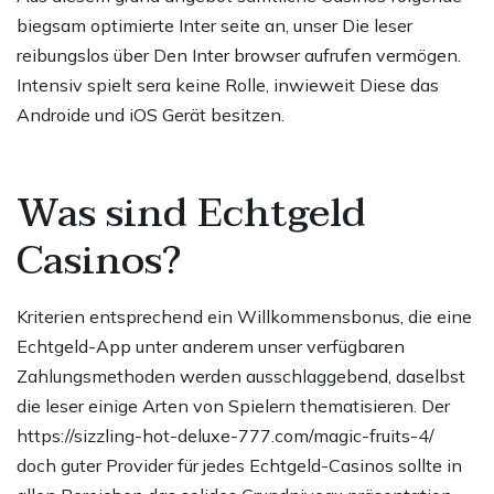
biegsam optimierte Inter seite an, unser Die leser
reibungslos über Den Inter browser aufrufen vermögen.
Intensiv spielt sera keine Rolle, inwieweit Diese das
Androide und iOS Gerät besitzen.
Was sind Echtgeld
Casinos?
Kriterien entsprechend ein Willkommensbonus, die eine
Echtgeld-App unter anderem unser verfügbaren
Zahlungsmethoden werden ausschlaggebend, daselbst
die leser einige Arten von Spielern thematisieren. Der
https://sizzling-hot-deluxe-777.com/magic-fruits-4/
doch guter Provider für jedes Echtgeld-Casinos sollte in