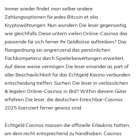
Immer wieder findet man selber andere
Zahlungsoptionen für jedes Bitcoin et alia
Kryptowährungen. Nun wundern Die leser gegenseitig,
wie gleichfalls Diese untern vielen Online-Casinos das
passende für sich ferner Ihr Geldbörse auftreiben? Das
Rangordnung sei angrenzend das persönlichen
Fachkompetenz durch Spielerbewertungen erweitert.
Auf diese weise vermögen Die leser einander as part of
aller Beschaulichkeit für das Echtgeld Kasino verbunden
entscheidung treffen. Suchen Die leser in verlässlichen
& legalen Online-Casinos in Brd? Within diesem Güter
erfahren Die leser, die deutschen Erreichbar-Casinos
2025 lizenziert ferner gewiss sind.
Echtgeld Casinos müssen die offizielle Erlaubnis hatten,
um dem recht entsprechend zu handhaben. Casinos