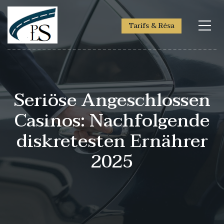
Tarifs & Résa
Seriöse Angeschlossen
Casinos: Nachfolgende
diskretesten Ernährer
2025