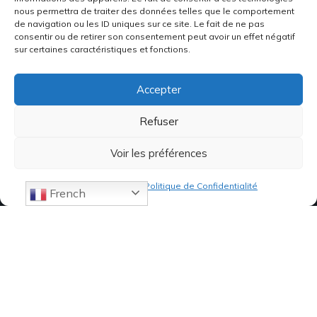
nous permettra de traiter des données telles que le comportement
de navigation ou les ID uniques sur ce site. Le fait de ne pas
consentir ou de retirer son consentement peut avoir un effet négatif
sur certaines caractéristiques et fonctions.
Accepter
Refuser
Voir les préférences
Politique de cookies
Politique de Confidentialité
French