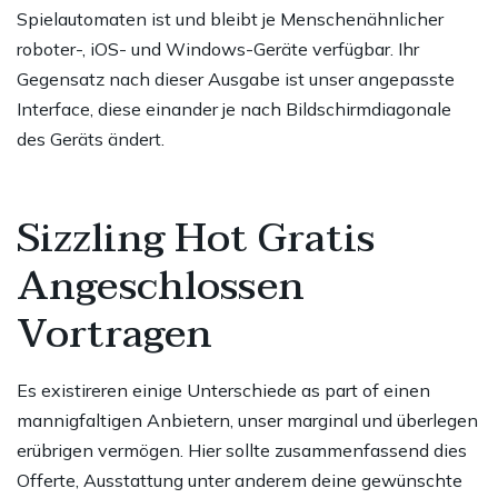
Spielautomaten ist und bleibt je Menschenähnlicher
roboter-, iOS- und Windows-Geräte verfügbar. Ihr
Gegensatz nach dieser Ausgabe ist unser angepasste
Interface, diese einander je nach Bildschirmdiagonale
des Geräts ändert.
Sizzling Hot Gratis
Angeschlossen
Vortragen
Es existireren einige Unterschiede as part of einen
mannigfaltigen Anbietern, unser marginal und überlegen
erübrigen vermögen. Hier sollte zusammenfassend dies
Offerte, Ausstattung unter anderem deine gewünschte