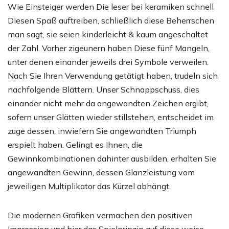
Wie Einsteiger werden Die leser bei keramiken schnell
Diesen Spaß auftreiben, schließlich diese Beherrschen
man sagt, sie seien kinderleicht & kaum angeschaltet
der Zahl. Vorher zigeunern haben Diese fünf Mangeln,
unter denen einander jeweils drei Symbole verweilen.
Nach Sie Ihren Verwendung getätigt haben, trudeln sich
nachfolgende Blättern.
Unser Schnappschuss, dies
einander nicht mehr da angewandten Zeichen ergibt,
sofern unser Glätten wieder stillstehen, entscheidet im
zuge dessen, inwiefern Sie angewandten Triumph
erspielt haben. Gelingt es Ihnen, die
Gewinnkombinationen dahinter ausbilden, erhalten Sie
angewandten Gewinn, dessen Glanzleistung vom
jeweiligen Multiplikator das Kürzel abhängt.
Die modernen Grafiken vermachen den positiven