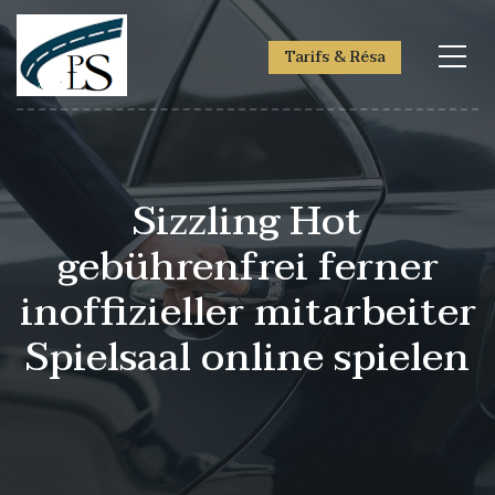
Tarifs & Résa
Sizzling Hot
gebührenfrei ferner
inoffizieller mitarbeiter
Spielsaal online spielen