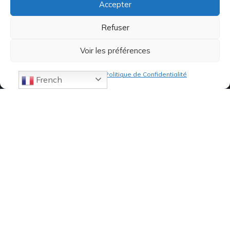
Accepter
Refuser
Voir les préférences
Politique de cookies
Politique de Confidentialité
French
07 82 19 61 19