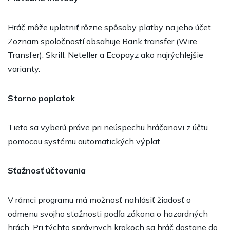
Hráč môže uplatniť rôzne spôsoby platby na jeho účet.
Zoznam spoločností obsahuje Bank transfer (Wire
Transfer), Skrill, Neteller a Ecopayz ako najrýchlejšie
varianty.
Storno poplatok
Tieto sa vyberú práve pri neúspechu hráčanovi z účtu
pomocou systému automatických výplat.
Sťažnosť účtovania
V rámci programu má možnosť nahlásiť žiadosť o
odmenu svojho sťažnosti podľa zákona o hazardných
hrách. Pri týchto správnych krokoch sa hráč dostane do