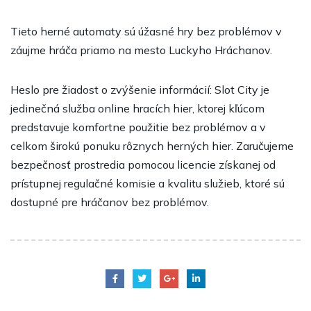
Tieto herné automaty sú úžasné hry bez problémov v
záujme hráča priamo na mesto Luckyho Hráchanov.
Heslo pre žiadost o zvýšenie informácií: Slot City je
jedinečná služba online hracích hier, ktorej kľúcom
predstavuje komfortne použitie bez problémov a v
celkom širokú ponuku rôznych herných hier. Zaručujeme
bezpečnosť prostredia pomocou licencie získanej od
prístupnej regulačné komisie a kvalitu služieb, ktoré sú
dostupné pre hráčanov bez problémov.