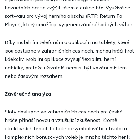
hazardních her se zvýšil zájem o online hře. Využívá se
softwaru pro vývoj herního obsahu (RTP: Return To
Player), který umožňuje vygenerování náhodných výher.
Díky mobilním telefonům a aplikacím na tablety, které
jsou dostupné v zahraničních casinoch, mohou hráči hrát
kdekoliv. Mobilní aplikace zvyšují flexibilitu herní
nabídky, protože uživatelé nemusí být vázáni místem
nebo časovým rozsahem.
Závěrečná analýza
Sloty dostupné ve zahraničních casinech pro české
hráče přináší novou a vzrušující zkušenost. Kromě
atraktivních témat, bohatého symbolového obsahu a
komplexních bonusových voleb je mnoho těchto her k