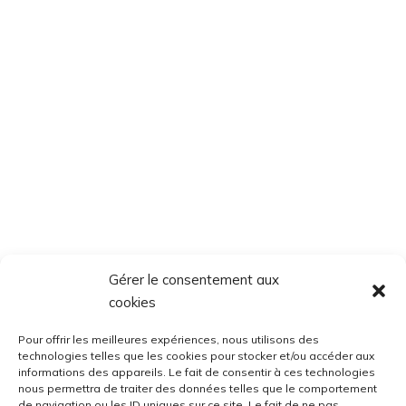
Gérer le consentement aux
cookies
Pour offrir les meilleures expériences, nous utilisons des
technologies telles que les cookies pour stocker et/ou accéder aux
informations des appareils. Le fait de consentir à ces technologies
nous permettra de traiter des données telles que le comportement
de navigation ou les ID uniques sur ce site. Le fait de ne pas