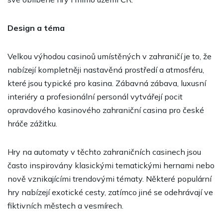
Design a téma
Velkou výhodou casinoů umístěných v zahraničí je to, že
nabízejí kompletněji nastavěná prostředí a atmosféru,
které jsou typické pro kasina. Zábavná zábava, luxusní
interiéry a profesionální personál vytvářejí pocit
opravdového kasinového
zahraniční casina pro české
hráče
zážitku.
Hry na automaty v těchto zahraničních casinech jsou
často inspirovány klasickými tematickými hernami nebo
nově vznikajícími trendovými tématy. Některé populární
hry nabízejí exotické cesty, zatímco jiné se odehrávají ve
fiktivních městech a vesmírech.