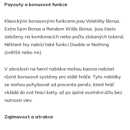
Payouty a bonusové funkce
Klasickými bonusovými funkcemi jsou Volatility Bonus,
Extra Spin Bonus a Random Wilds Bonus. Jsou často
založeny na kombinacích nebo počtu získaných tokenů.
Některé hry nabízí také funkci Double or Nothing
(zvětšit nebo nic).
V závislosti na herní nabídce mohou kasina nabízet
různé bonusové systémy pro stálé hráče. Tyto nabídky
se mohou pohybovat od procenta peněz, které hráč
vkládá do své hrací karty, až po úplné uvolnění účtu bez
nutnosti slev.
Zajímavost a atrakce