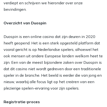
verdiept en schrijven we hieronder over onze
bevindingen.
Overzicht van Duospin
Duospin is een online casino dat zijn deuren in 2020
heeft geopend. Het is een sterk opgesteld platform dat
vooral gericht is op Nederlandse spelers, alhoewel het
ook mensen uit andere Europese landen welkom heet te
zijn. Een van de meest bijzondere zaken over Duospin is
dat dit casino niet wordt gedreven door een traditionele
speler in de branche. Het beeld is eerder die van jong en
nieuw, waarbij alle focus ligt op het creëren van een
plezierige spelen-ervaring voor zijn spelers.
Registratie-proces