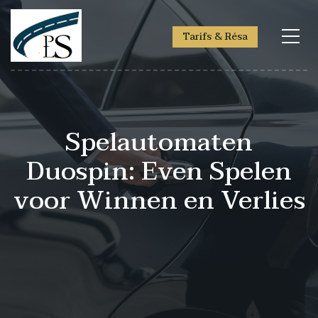
Tarifs & Résa
Spelautomaten
Duospin: Even Spelen
voor Winnen en Verlies