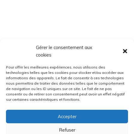
Gérer le consentement aux
cookies
Pour offrir les meilleures expériences, nous utilisons des
technologies telles que les cookies pour stocker et/ou accéder aux
informations des appareils. Le fait de consentir à ces technologies
nous permettra de traiter des données telles que le comportement
de navigation ou les ID uniques sur ce site. Le fait de ne pas
consentir ou de retirer son consentement peut avoir un effet négatif
sur certaines caractéristiques et fonctions.
Accepter
Refuser