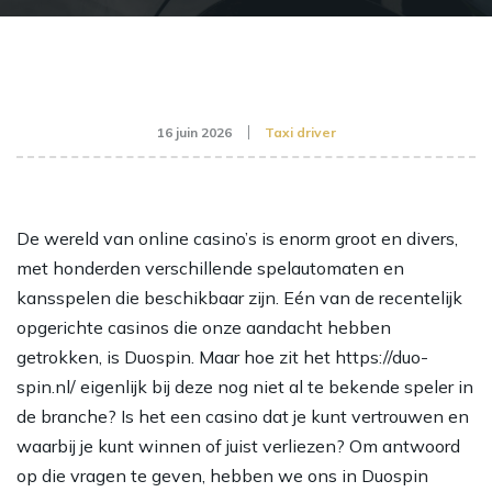
16 juin 2026
Taxi driver
De wereld van online casino’s is enorm groot en divers,
met honderden verschillende spelautomaten en
kansspelen die beschikbaar zijn. Eén van de recentelijk
opgerichte casinos die onze aandacht hebben
getrokken, is Duospin. Maar hoe zit het
https://duo-
spin.nl/
eigenlijk bij deze nog niet al te bekende speler in
de branche? Is het een casino dat je kunt vertrouwen en
waarbij je kunt winnen of juist verliezen? Om antwoord
op die vragen te geven, hebben we ons in Duospin