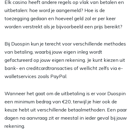
Elk casino heeft andere regels op vlak van betalen en
uitbetalen: hoe word je aangemeld? Hoe is de
toezegging gedaan en hoeveel geld zal er per keer
worden verstrekt als je bijvoorbeeld een prijs bereikt?
Bij Duospin kun je terecht voor verschillende methodes
van betaling, waarbij jouw eigen inleg wordt
gefactureerd op jouw eigen rekening. Je kunt kiezen uit
bank- en creditcardtransacties of wellicht zelfs via e-
walletservices zoals PayPal.
Wanneer het gaat om de uitbetaling is er voor Duospin
een minimum bedrag van €20, terwijl je hier ook de
keuze hebt uit verschillende betaalmethoden. Een paar
dagen na aanvraag zit er meestal in ieder geval bij jouw
rekening.