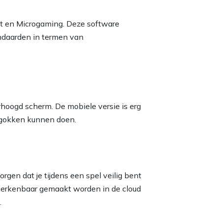
t en Microgaming. Deze software
ndaarden in termen van
rhoogd scherm. De mobiele versie is erg
e gokken kunnen doen.
rgen dat je tijdens een spel veilig bent
erkenbaar gemaakt worden in de cloud
.