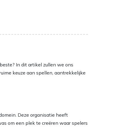
este? In dit artikel zullen we ons
 ruime keuze aan spellen, aantrekkelijke
 domein. Deze organisatie heeft
was om een plek te creëren waar spelers