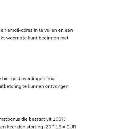
 en email-adres in te vullen en een
akt waarna je kunt beginnen met
e hier geld overdragen naar
uitbetaling te kunnen ontvangen.
omstbonus die bestaat uit 100%
en keer den storting (20 * 15 = EUR