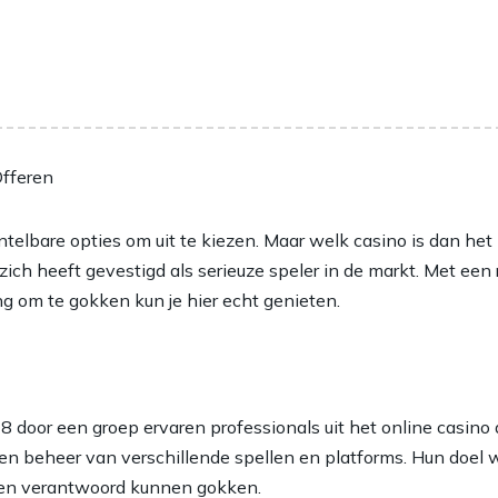
Offeren
ntelbare opties om uit te kiezen. Maar welk casino is dan het b
zich heeft gevestigd als serieuze speler in de markt. Met een
g om te gokken kun je hier echt genieten.
8 door een groep ervaren professionals uit het online casino
 en beheer van verschillende spellen en platforms. Hun doel 
 en verantwoord kunnen gokken.