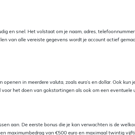
oudig en snel. Het volstaat om je naam, adres, telefoonnummer
en van alle vereiste gegevens wordt je account actief gema
en openen in meerdere valuta, zoals euro’s en dollar. Ook kun j
 voor het doen van gokstortingen als ook om een eventuele 
ssen aan. De eerste bonus die je kan verwachten is de welk
 een maximumbedrag van €500 euro en maximaal twintig vijfti