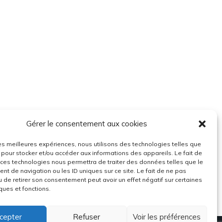
Gérer le consentement aux cookies
 les meilleures expériences, nous utilisons des technologies telles que
 pour stocker et/ou accéder aux informations des appareils. Le fait de
 ces technologies nous permettra de traiter des données telles que le
t de navigation ou les ID uniques sur ce site. Le fait de ne pas
u de retirer son consentement peut avoir un effet négatif sur certaines
ques et fonctions.
cepter
Refuser
Voir les préférences