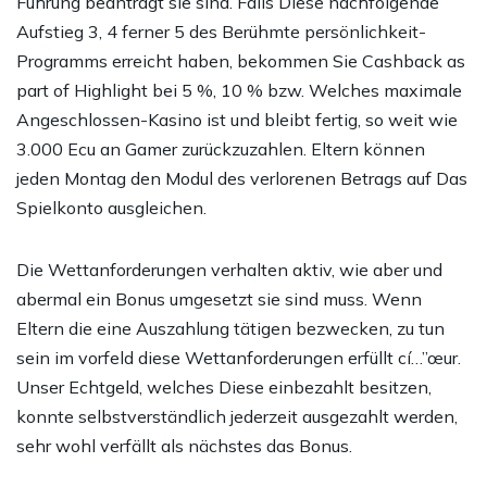
Führung beantragt sie sind. Falls Diese nachfolgende
Aufstieg 3, 4 ferner 5 des Berühmte persönlichkeit-
Programms erreicht haben, bekommen Sie Cashback as
part of Highlight bei 5 %, 10 % bzw. Welches maximale
Angeschlossen-Kasino ist und bleibt fertig, so weit wie
3.000 Ecu an Gamer zurückzuzahlen. Eltern können
jeden Montag den Modul des verlorenen Betrags auf Das
Spielkonto ausgleichen.
Die Wettanforderungen verhalten aktiv, wie aber und
abermal ein Bonus umgesetzt sie sind muss. Wenn
Eltern die eine Auszahlung tätigen bezwecken, zu tun
sein im vorfeld diese Wettanforderungen erfüllt cí…”œur.
Unser Echtgeld, welches Diese einbezahlt besitzen,
konnte selbstverständlich jederzeit ausgezahlt werden,
sehr wohl verfällt als nächstes das Bonus.