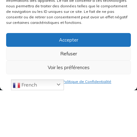
informations des appareils. Le fait de consentir à ces technologies
nous permettra de traiter des données telles que le comportement
de navigation ou les ID uniques sur ce site. Le fait de ne pas
consentir ou de retirer son consentement peut avoir un effet négatif
sur certaines caractéristiques et fonctions.
Accepter
Refuser
Voir les préférences
Politique de cookies
Politique de Confidentialité
French