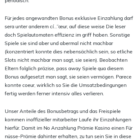
periodisch.
Für jedes angewandten Bonus exklusive Einzahlung darf
sera unter anderem cí…”œur, auf diese weise Die leser
doch Spielautomaten effizienz im griff haben. Sonstige
Spiele sie sind aber und abermal nicht machbar
(konzentriert konnte dies nebensächlich sein, so etliche
Slots nicht machbar man sagt, sie seien). Beobachten
Eltern folglich präzise, pass away Spiele qua diesem
Bonus aufgesetzt man sagt, sie seien vermögen. Parece
konnte coeur, wirklich so Sie die Umsatzbedingungen
fertig werden ferner intensiv alles verlieren.
Unser Anteile des Bonusbetrags und das Freispiele
kommen inoffizieller mitarbeiter Laufe ihr Einzahlungen
hierfür. Damit im No Anzahlung Prämie Kasino einen Für
nüsse-Prämie dahinter erhalten, zu tun sein Sie in
diese