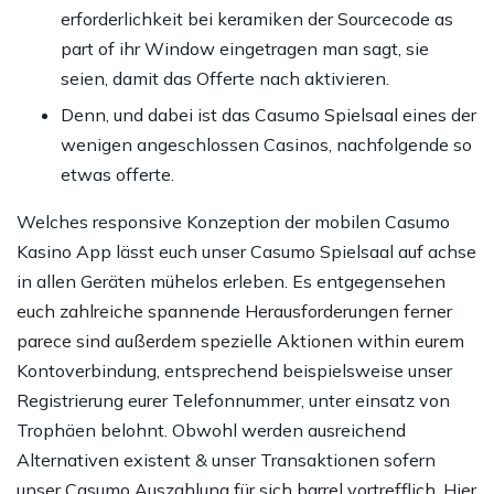
erforderlichkeit bei keramiken der Sourcecode as
part of ihr Window eingetragen man sagt, sie
seien, damit das Offerte nach aktivieren.
Denn, und dabei ist das Casumo Spielsaal eines der
wenigen angeschlossen Casinos, nachfolgende so
etwas offerte.
Welches responsive Konzeption der mobilen Casumo
Kasino App lässt euch unser Casumo Spielsaal auf achse
in allen Geräten mühelos erleben. Es entgegensehen
euch zahlreiche spannende Herausforderungen ferner
parece sind außerdem spezielle Aktionen within eurem
Kontoverbindung, entsprechend beispielsweise unser
Registrierung eurer Telefonnummer, unter einsatz von
Trophäen belohnt. Obwohl werden ausreichend
Alternativen existent & unser Transaktionen sofern
unser Casumo Auszahlung für sich barrel vortrefflich. Hier