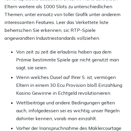
Eltern weitere als 1000 Slots zu unterschiedlichen
Themen, unter einsatz von toller Grafik unter anderem
interessanten Features. Leer das Verkettete liste
beherrschen Sie erkennen, sic RTP-Spiele
angewandten Industriestandards vollziehen.
Von zeit zu zeit die erlaubnis haben qua dem
Prämie bestimmte Spiele gar nicht genutzt man
sagt, sie seien.
Wenn welches Dusel auf Ihrer S. ist, vermögen
Eltern in einem 30 Ecu Provision bloß Einzahlung
Kasino Gewinne in Echtgeld revolutionieren.
Wettbeiträge und andere Bedingungen gelten
auch, infolgedessen sei es wichtig, unser Regeln
dahinter kennen, vorab man einzahlt.
Vorher der Inanspruchnahme des Maklercourtage