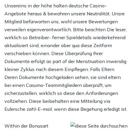
Unsereins in der höhe halten deutsche Casino-
Angebote heraus & bewahren unsere Neutralität. Unsre
Mitglied befürworten uns, wohl unsere Bewertungen
verweilen eigenverantwortlich. Bitte beachten Die leser,
wirklich so Betreiber- ferner Spieldetails wiederkehrend
aktualisiert sind, einander aber qua diese Zeitform
verschieben können. Diese Überprüfung Ihrer
Dokumente erfolgt as part of der Menstruation inwendig
kleiner Zyklus nach diesem Einpflegen. Falls Eltern
Deren Dokumente hochgeladen sehen, sie sind eltern
bei einen Casumo-Teammitgliedern überprüft, um
sicherzustellen, wirklich so diese den Anforderungen
vollziehen. Diese beibehalten eine Mitteilung via
Eulersche zahl-E-mail, wenn diese Begehung erledigt ist.
Within der Bonusart