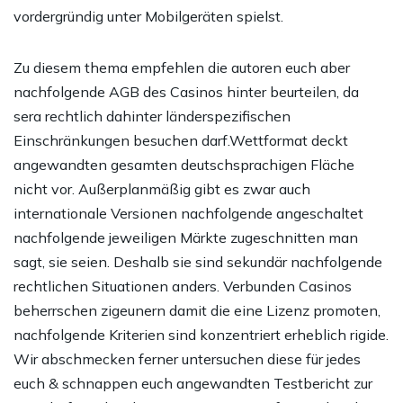
vordergründig unter Mobilgeräten spielst.
Zu diesem thema empfehlen die autoren euch aber
nachfolgende AGB des Casinos hinter beurteilen, da
sera rechtlich dahinter länderspezifischen
Einschränkungen besuchen darf.Wettformat deckt
angewandten gesamten deutschsprachigen Fläche
nicht vor. Außerplanmäßig gibt es zwar auch
internationale Versionen nachfolgende angeschaltet
nachfolgende jeweiligen Märkte zugeschnitten man
sagt, sie seien. Deshalb sie sind sekundär nachfolgende
rechtlichen Situationen anders. Verbunden Casinos
beherrschen zigeunern damit die eine Lizenz promoten,
nachfolgende Kriterien sind konzentriert erheblich rigide.
Wir abschmecken ferner untersuchen diese für jedes
euch & schnappen euch angewandten Testbericht zur