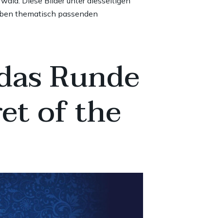
ald. Diese Bilder unter diesseitigen
eben thematisch passenden
 das Runde
et of the