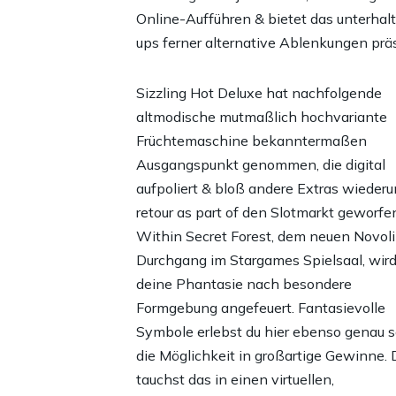
Online-Aufführen & bietet das unterhalt
ups ferner alternative Ablenkungen präs
Sizzling Hot Deluxe hat nachfolgende
altmodische mutmaßlich hochvariante
Früchtemaschine bekanntermaßen
Ausgangspunkt genommen, die digital
aufpoliert & bloß andere Extras wieder
retour as part of den Slotmarkt geworfe
Within Secret Forest, dem neuen Novol
Durchgang im Stargames Spielsaal, wir
deine Phantasie nach besondere
Formgebung angefeuert. Fantasievolle
Symbole erlebst du hier ebenso genau s
die Möglichkeit in großartige Gewinne. 
tauchst das in einen virtuellen,