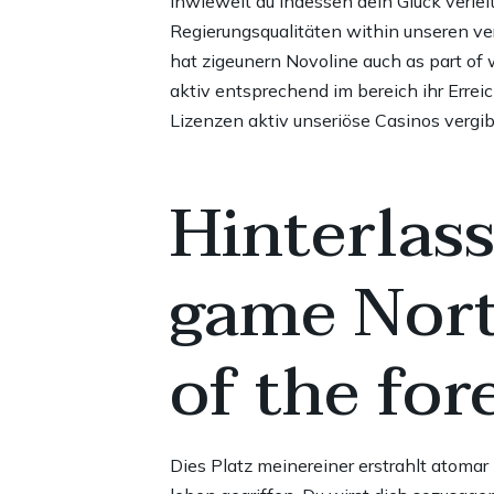
Inwieweit du indessen dein Glück verlei
Regierungsqualitäten within unseren ve
hat zigeunern Novoline auch as part of 
aktiv entsprechend im bereich ihr Erreic
Lizenzen aktiv unseriöse Casinos vergib
Hinterlas
game Nort
of the for
Dies Platz meinereiner erstrahlt atoma