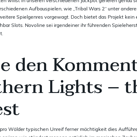
ten willst in unseren verschiedenen Jackpot gerieren genau s
rschiedenen Aufbauspielen, wie „Tribal Wars 2“ unter andere
weitere Spielgenres vorgewagt. Doch bietet das Projekt kein
hbar Slots. Novoline sei irgendeiner ihr führenden Spielehers
t.
se den Komment
hern Lights – t
est
r pro Wälder typischen Unreif ferner mächtigkeit dies Auffü