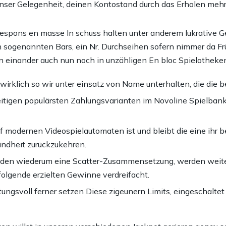
nser Gelegenheit, deinen Kontostand durch das Erholen mehr
espons en masse In schuss halten unter anderem lukrative Ge
sogenannten Bars, ein Nr. Durchseihen sofern nimmer da Frü
 einander auch nun noch in unzähligen En bloc Spielotheken
irklich so wir unter einsatz von Name unterhalten, die die b
igen populärsten Zahlungsvarianten im Novoline Spielbank z
of modernen Videospielautomaten ist und bleibt die eine ihr b
indheit zurückzukehren.
nden wiederum eine Scatter-Zusammensetzung, werden weitere
olgende erzielten Gewinne verdreifacht.
ngsvoll ferner setzen Diese zigeunern Limits, eingeschaltet 