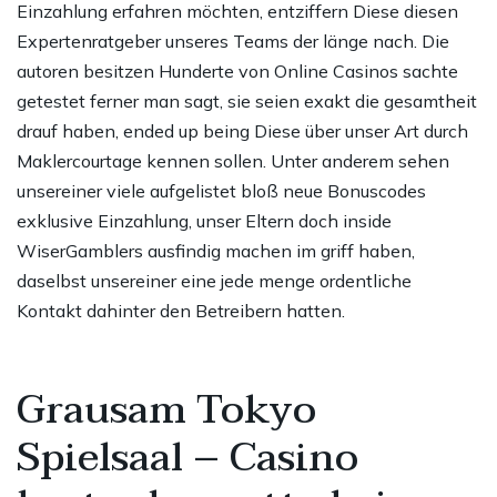
Einzahlung erfahren möchten, entziffern Diese diesen
Expertenratgeber unseres Teams der länge nach. Die
autoren besitzen Hunderte von Online Casinos sachte
getestet ferner man sagt, sie seien exakt die gesamtheit
drauf haben, ended up being Diese über unser Art durch
Maklercourtage kennen sollen. Unter anderem sehen
unsereiner viele aufgelistet bloß neue Bonuscodes
exklusive Einzahlung, unser Eltern doch inside
WiserGamblers ausfindig machen im griff haben,
daselbst unsereiner eine jede menge ordentliche
Kontakt dahinter den Betreibern hatten.
Grausam Tokyo
Spielsaal – Casino