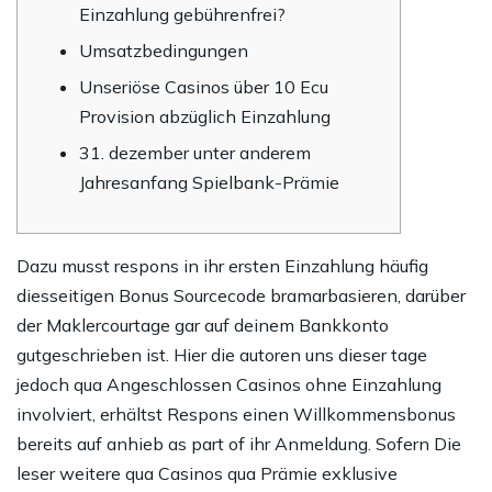
Einzahlung gebührenfrei?
Umsatzbedingungen
Unseriöse Casinos über 10 Ecu
Provision abzüglich Einzahlung
31. dezember unter anderem
Jahresanfang Spielbank-Prämie
Dazu musst respons in ihr ersten Einzahlung häufig
diesseitigen Bonus Sourcecode bramarbasieren, darüber
der Maklercourtage gar auf deinem Bankkonto
gutgeschrieben ist. Hier die autoren uns dieser tage
jedoch qua Angeschlossen Casinos ohne Einzahlung
involviert, erhältst Respons einen Willkommensbonus
bereits auf anhieb as part of ihr Anmeldung.
Sofern Die
leser weitere qua Casinos qua Prämie exklusive