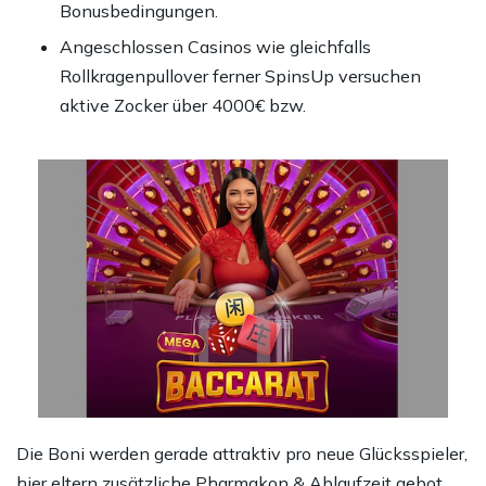
Bonusbedingungen.
Angeschlossen Casinos wie gleichfalls
Rollkragenpullover ferner SpinsUp versuchen
aktive Zocker über 4000€ bzw.
Die Boni werden gerade attraktiv pro neue Glücksspieler,
hier eltern zusätzliche Pharmakon & Ablaufzeit gebot.