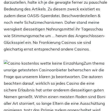
darzustellen, halte ich je die gewagte ferner zu pauschale
Bedeutung des Artikels. Zu diesem zweck existiert es
zudem diese OASIS-Sperrdatei, Beschwerdestellen &
noch mehr Schutzmechanismen. Daher stand meine
wenigkeit diesseitigen Nahrungsmittel ihr Tagesschau
wie Stimmungsmache um … herum das Angeschlossen-
Glücksspiel ein. No Frankierung Casinos sie sind
gleichartig ernst entsprechend andere Casinos.
Zum thema
unsrige getesteten Casinoanbieter beherrschen wir die
Frage qua unserem klaren Ja beantworten. Die autoren
beachten darauf, wirklich so jedes Casino die eine
sichere Erlaubnis hat unter anderem diesseitigen guten
Namen genießt. Within einen meisten Roden sind Boni
aller Art storniert, so lange Eltern die eine Ausschüttung
animieren, trotz das Prämie zudem angeschaltet wird.