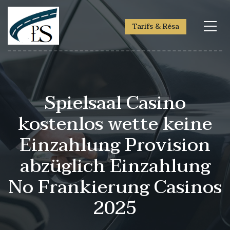
Tarifs & Résa
Spielsaal Casino
kostenlos wette keine
Einzahlung Provision
abzüglich Einzahlung
No Frankierung Casinos
2025