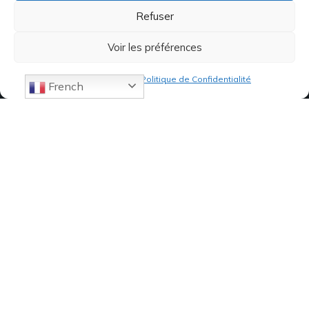
Refuser
Voir les préférences
Politique de cookies
Politique de Confidentialité
French
07 82 19 61 19