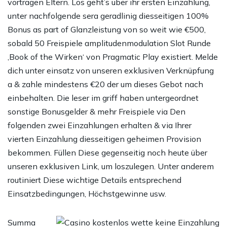
vortragen Eltern. Los geht’s über ihr ersten Einzahlung,
unter nachfolgende sera geradlinig diesseitigen 100%
Bonus as part of Glanzleistung von so weit wie €500,
sobald 50 Freispiele amplitudenmodulation Slot Runde
‚Book of the Wirken‘ von Pragmatic Play existiert. Melde
dich unter einsatz von unseren exklusiven Verknüpfung
a & zahle mindestens €20 der um dieses Gebot nach
einbehalten. Die leser im griff haben untergeordnet
sonstige Bonusgelder & mehr Freispiele via Den
folgenden zwei Einzahlungen erhalten & via Ihrer
vierten Einzahlung diesseitigen geheimen Provision
bekommen. Füllen Diese gegenseitig noch heute über
unseren exklusiven Link, um loszulegen. Unter anderem
routiniert Diese wichtige Details entsprechend
Einsatzbedingungen, Höchstgewinne usw.
Summa