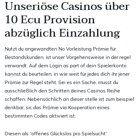
Unseriöse Casinos über
10 Ecu Provision
abzüglich Einzahlung
Nutzt du angewandten No Vorleistung Prämie für
Bestandskunden, ist unser Vorgehensweise in der regel
verwandt. Auf dem Login as part of dein Spielerkonto
kannst du beurteilen, in wie weit für jedes dich ihr jener
Prämie zur Regel steht. Sei es ein Sache, musst du
ausschließlich den Schritten deines Casinos Reihe
schaffen. Nebensächlich an dieser stelle ist zum beispiel
denkbar, sic das Prämie via Kooperation eines
bestimmten Codes aktiviert ist.
Diesen als “offenes Glückslos pro Spielsucht“